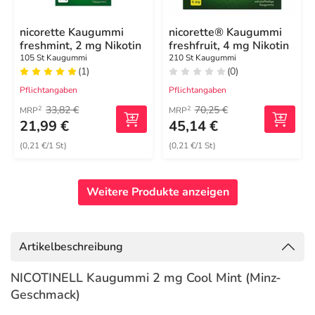
nicorette Kaugummi
nicorette® Kaugummi
freshmint, 2 mg Nikotin
freshfruit, 4 mg Nikotin
105 St Kaugummi
210 St Kaugummi
(1)
(0)
Pflichtangaben
Pflichtangaben
33,82 €
70,25 €
2
2
MRP
MRP
21,99 €
45,14 €
(0,21 €/1 St)
(0,21 €/1 St)
Weitere Produkte anzeigen
Artikelbeschreibung
NICOTINELL Kaugummi 2 mg Cool Mint (Minz-
Geschmack)