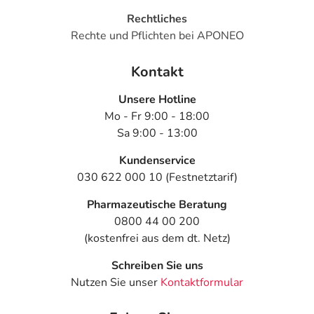
Rauchstopp angewendet. Die maximale Tagesdosis von
Rechtliches
insgesamt 64 mg (Pflaster + Kaugummi oder
Rechte und Pflichten bei APONEO
Lutschtablette) darf nicht überschritten werden.
Kontakt
Das NICOTINELL 24-Stunden-Pflaster sorgt für einen
konstanten Nikotinspiegel. NICOTINELL Kaugummi 2mg
Unsere Hotline
kann beim Auftreten von zusätzlichen Rauchverlangen bei
Mo - Fr 9:00 - 18:00
Bedarf angewendet werden.
Sa 9:00 - 13:00
Wichtig: Bei dieser Kombinationstherapie ist es
Kundenservice
notwendig, dass Sie vollständig auf das Rauchen
030 622 000 10 (Festnetztarif)
verzichten. Bitte beachten Sie die
Gebrauchsinformationen.
Pharmazeutische Beratung
0800 44 00 200
Hinweise
(kostenfrei aus dem dt. Netz)
Enthält Levomenthol, Sorbitol (Ph.Eur), Mannitol
Schreiben Sie uns
(Ph.Eur.), Xylitol und Butylhydroxytoluol (Ph.Eur.).
Nutzen Sie unser
Kontaktformular
Bitte verwenden Sie dieses Arzneimittel nicht mehr nach