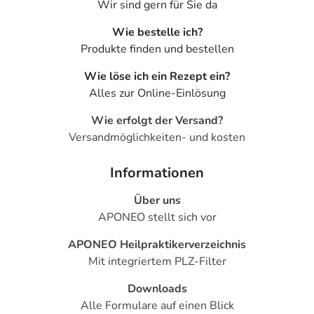
Wir sind gern für Sie da
Pause einlegen: Kaugummi zwischen Wange und
Zahnfleisch „parken“, bis der Geschmack schwächer
Wie bestelle ich?
wird.
Produkte finden und bestellen
Erneut kauen, bis der kräftige Geschmack einsetzt –
Wie löse ich ein Rezept ein?
dann wieder pausieren.
Alles zur Online-Einlösung
Kaugummi auf diese Weise ca. 30 Minuten lang kauen.
Wie erfolgt der Versand?
Bitte legen Sie unbedingt die genannten Kaupausen ein,
Versandmöglichkeiten- und kosten
da andernfalls mehr Nikotin abgegeben wird, als über die
Mundschleimhaut aufgenommen werden kann. Dies kann
Informationen
die Wirksamkeit beeinträchtigen.
Über uns
Extra-Tipp für den erfolgreichen Rauchstopp:
APONEO stellt sich vor
Kombinationstherapie
APONEO Heilpraktikerverzeichnis
War eine Monotherapie bislang erfolglos oder nicht
Mit integriertem PLZ-Filter
ausreichend, bietet sich die Kombinationstherapie an:
Downloads
Dabei wird das NICOTINELL Kaugummi 2 mg zusätzlich
Alle Formulare auf einen Blick
zum NICOTINELL 24-Stunden-Pflaster bei sofortigem