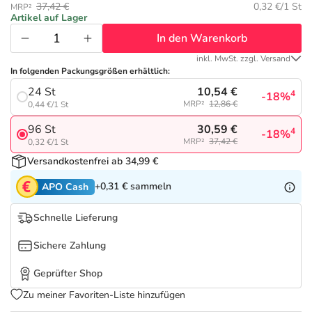
Refluthin, Lasea & Carmenthin Deals
Sport & Fitness
Täglich gut versorgt
Grundpreis:
37,42 €
0,32 €/1 St
MRP²
Artikel auf Lager
In den Warenkorb
Salus Deals
Tierapotheke
inkl. MwSt. zzgl. Versand
In folgenden Packungsgrößen erhältlich:
Vitamine & Mineralstoffe
10,54 €
24 St
4
-18%
MRP²
12,86 €
0,44 €/1 St
Marken
30,59 €
96 St
4
-18%
MRP²
37,42 €
0,32 €/1 St
Versandkostenfrei ab 34,99 €
+0,31 €
sammeln
APO Cash
Schnelle Lieferung
Sichere Zahlung
Geprüfter Shop
Zu meiner Favoriten-Liste hinzufügen