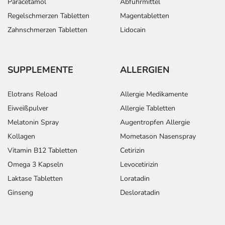
Paracetamol
Abführmittel
Gottlieb-Daimler-Str. 2
Regelschmerzen Tabletten
Magentabletten
68165 Mannheim
Zahnschmerzen Tabletten
Lidocain
Das
PDF des Beipackzettels
können Sie sich oben
herunterladen.
SUPPLEMENTE
ALLERGIEN
Elotrans Reload
Allergie Medikamente
Eiweißpulver
Allergie Tabletten
Melatonin Spray
Augentropfen Allergie
Kollagen
Mometason Nasenspray
Vitamin B12 Tabletten
Cetirizin
Omega 3 Kapseln
Levocetirizin
Laktase Tabletten
Loratadin
Ginseng
Desloratadin