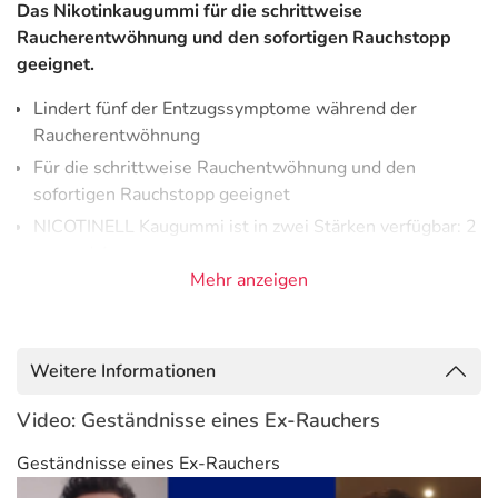
Das Nikotinkaugummi für die schrittweise
Raucherentwöhnung und den sofortigen Rauchstopp
geeignet.
Lindert fünf der Entzugssymptome während der
Raucherentwöhnung
Für die schrittweise Rauchentwöhnung und den
sofortigen Rauchstopp geeignet
NICOTINELL Kaugummi ist in zwei Stärken verfügbar: 2
mg und 4 mg
Mehr anzeigen
Praktisch für unterwegs
Linderung des Rauchverlangens für unterwegs
Weitere Informationen
Wenn es um das Thema Nikotinersatztherapie geht, hat
sich NICOTINELL seit Langem bewährt: Denn
Video: Geständnisse eines Ex-Rauchers
NICOTINELL hilft dabei, das Rauchverlangen während der
Raucherentwöhnung zu lindern. Bei akutem
Geständnisse eines Ex-Rauchers
Rauchverlangen führt das Kaugummi dem Körper Nikotin