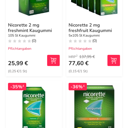
Nicorette 2 mg
Nicorette 2 mg
freshmint Kaugummi
freshfruit Kaugummi
105 St Kaugummi
5x105 St Kaugummi
(0)
(0)
Pflichtangaben
Pflichtangaben
137,95 €
2
MRP
25,99 €
77,60 €
(0,25 €/1 St)
(0,15 €/1 St)
-35%
-36%
4
4