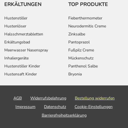
ERKÄLTUNGEN
TOP PRODUKTE
Hustenstiller
Fieberthermometer
Hustenlöser
Neurodermitis Creme
Halsschmerztabletten
Zinksalbe
Erkältungsbad
Pantoprazol
Meerwasser Nasenspray
Fußpilz Creme
Inhaliergeräte
Mückenschutz
Hustenstiller Kinder
Panthenol Salbe
Hustensaft Kinder
Bryonia
AGB
Widerrufsbelehrung
Bestellung widerrufen
Impressum
Datenschutz
Cookie-Einstellungen
Barrierefreiheitserklärung