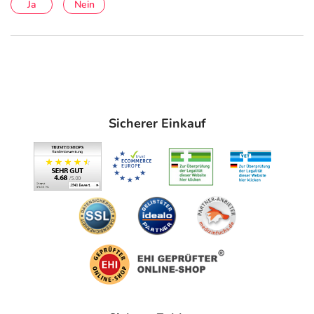
Ja
Nein
Verringerung ihres Zigarettenkonsums (Rauchreduktion)
verwenden, um auf diesem Wege den Einstieg in den
Rauchausstieg zu erreichen. Eine Beratung und Betreuung des
Patienten erhöhen in der Regel die Erfolgsraten. Die Stärke zu 4
mg ist angezeigt, wenn es zu schweren Entzugserscheinungen
kommt. Warnhinweis: Enthält Levomenthol, Sorbitol und
Butylhydroxytoluol. 2 mg Cool Mint zusätzlich: Enthält Mannitol
Sicherer Einkauf
und Xylitol. Apothekenpflichtig. Stand: 08/2025. Zu Risiken und
Nebenwirkungen lesen Sie die Packungsbeilage und fragen Sie
Ihre Ärztin, Ihren Arzt oder in Ihrer Apotheke.
NICOTINELL Lutschtabletten 1 mg/2 mg Mint Wirkstoff: Nicotin.
Anwendungsgebiete: Zur Unterstützung der Raucherentwöhnung
bei Nicotinabhängigkeit durch Linderung von
Nicotinentzugssymptomen, einschließlich Craving oder zur
zeitweiligen Verringerung des Zigarettenkonsums bei Rauchern, die
motiviert sind mit dem Rauchen aufzuhören. Ein permanenter
Rauchausstieg ist dabei letztendlich das Ziel. Die Stärke zu 2 mg ist
bei schweren Entzugserscheinungen geeignet. Eine Beratung und