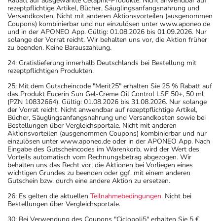
Rabatt auf ausgewählte Cetaphil-Produkte. Nicht anwendbar auf
rezeptpflichtige Artikel, Bücher, Säuglingsanfangsnahrung und
Versandkosten. Nicht mit anderen Aktionsvorteilen (ausgenommen
Coupons) kombinierbar und nur einzulösen unter www.aponeo.de
und in der APONEO App. Gültig: 01.08.2026 bis 01.09.2026. Nur
solange der Vorrat reicht. Wir behalten uns vor, die Aktion früher
zu beenden. Keine Barauszahlung.
24: Gratislieferung innerhalb Deutschlands bei Bestellung mit
rezeptpflichtigen Produkten.
25: Mit dem Gutscheincode "Merit25" erhalten Sie 25 % Rabatt auf
das Produkt Eucerin Sun Gel-Creme Oil Control LSF 50+, 50 ml
(PZN 10832664). Gültig: 01.08.2026 bis 31.08.2026. Nur solange
der Vorrat reicht. Nicht anwendbar auf rezeptpflichtige Artikel,
Bücher, Säuglingsanfangsnahrung und Versandkosten sowie bei
Bestellungen über Vergleichsportale. Nicht mit anderen
Aktionsvorteilen (ausgenommen Coupons) kombinierbar und nur
einzulösen unter www.aponeo.de oder in der APONEO App. Nach
Eingabe des Gutscheincodes im Warenkorb, wird der Wert des
Vorteils automatisch vom Rechnungsbetrag abgezogen. Wir
behalten uns das Recht vor, die Aktionen bei Vorliegen eines
wichtigen Grundes zu beenden oder ggf. mit einem anderen
Gutschein bzw. durch eine andere Aktion zu ersetzen.
26: Es gelten die aktuellen
Teilnahmebedingungen
. Nicht bei
Bestellungen über Vergleichsportale.
30: Bei Verwendung des Coupons "Ciclopoli5" erhalten Sie 5 €