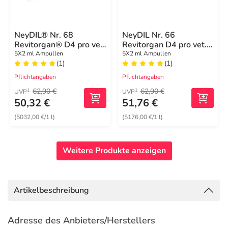
NeyDIL® Nr. 68
NeyDIL Nr. 66
Revitorgan® D4 pro vet.
Revitorgan D4 pro vet.
Ampullen
Ampullen
5X2 ml Ampullen
5X2 ml Ampullen
(1)
(1)
Pflichtangaben
Pflichtangaben
62,90 €
62,90 €
1
1
UVP
UVP
50,32 €
51,76 €
(5032,00 €/1 l)
(5176,00 €/1 l)
Weitere Produkte anzeigen
Artikelbeschreibung
Adresse des Anbieters/Herstellers