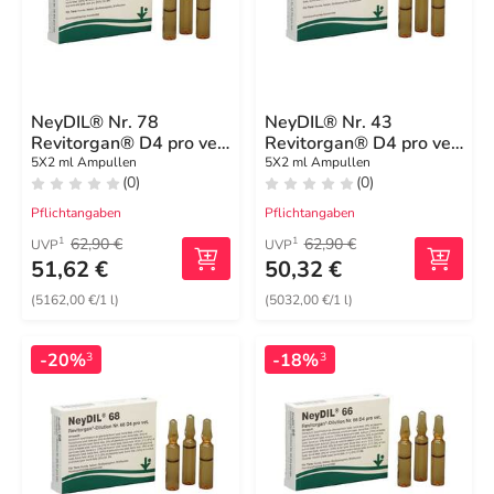
NeyDIL® Nr. 78
NeyDIL® Nr. 43
Revitorgan® D4 pro vet.
Revitorgan® D4 pro vet.
Ampullen
Ampullen
5X2 ml Ampullen
5X2 ml Ampullen
(0)
(0)
Pflichtangaben
Pflichtangaben
62,90 €
62,90 €
1
1
UVP
UVP
51,62 €
50,32 €
(5162,00 €/1 l)
(5032,00 €/1 l)
-20%
-18%
3
3