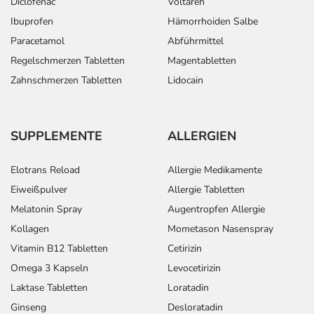
Diclofenac
Voltaren
Ibuprofen
Hämorrhoiden Salbe
Paracetamol
Abführmittel
Regelschmerzen Tabletten
Magentabletten
Zahnschmerzen Tabletten
Lidocain
SUPPLEMENTE
ALLERGIEN
Elotrans Reload
Allergie Medikamente
Eiweißpulver
Allergie Tabletten
Melatonin Spray
Augentropfen Allergie
Kollagen
Mometason Nasenspray
Vitamin B12 Tabletten
Cetirizin
Omega 3 Kapseln
Levocetirizin
Laktase Tabletten
Loratadin
Ginseng
Desloratadin