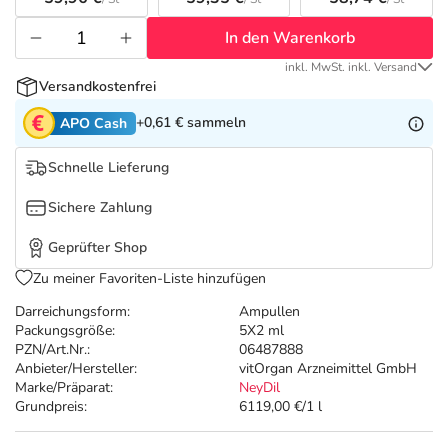
Refluthin, Lasea & Carmenthin Deals
Sport & Fitness
Täglich gut versorgt
In den Warenkorb
Salus Deals
Tierapotheke
inkl. MwSt. inkl. Versand
Versandkostenfrei
Vitamine & Mineralstoffe
+0,61 €
sammeln
APO Cash
Schnelle Lieferung
Marken
Sichere Zahlung
Geprüfter Shop
Zu meiner Favoriten-Liste hinzufügen
Darreichungsform:
Ampullen
Packungsgröße:
5X2 ml
PZN/Art.Nr.:
06487888
Anbieter/Hersteller:
vitOrgan Arzneimittel GmbH
Marke/Präparat:
NeyDil
Grundpreis:
6119,00 €/1 l