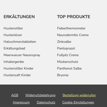
ERKÄLTUNGEN
TOP PRODUKTE
Hustenstiller
Fieberthermometer
Hustenlöser
Neurodermitis Creme
Halsschmerztabletten
Zinksalbe
Erkältungsbad
Pantoprazol
Meerwasser Nasenspray
Fußpilz Creme
Inhaliergeräte
Mückenschutz
Hustenstiller Kinder
Panthenol Salbe
Hustensaft Kinder
Bryonia
AGB
Widerrufsbelehrung
Bestellung widerrufen
Impressum
Datenschutz
Cookie-Einstellungen