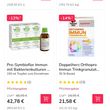
(338,50 €/1 l)
(783,74 €/1 kg)
-13%
-14%
3
3
Pro-Symbioflor Immun
Doppelherz Orthopro
mit Bakterienkulturen &
Immun Trinkgranulat
Zink
system
150 ml Tropfen zum Einnehmen
30 St Beutel
(1)
(15)
Pflichtangaben
Pflichtangaben
48,95 €
24,95 €
1
1
UVP
UVP
42,78 €
21,58 €
(855,60 €/1 l)
(42,31 €/1 kg)