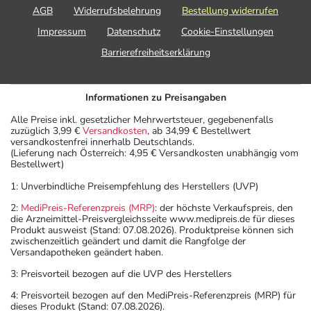
AGB
Widerrufsbelehrung
Bestellung widerrufen
Impressum
Datenschutz
Cookie-Einstellungen
Barrierefreiheitserklärung
Informationen zu Preisangaben
Alle Preise inkl. gesetzlicher Mehrwertsteuer, gegebenenfalls
zuzüglich 3,99 €
Versandkosten
, ab 34,99 € Bestellwert
versandkostenfrei innerhalb Deutschlands.
(Lieferung nach Österreich: 4,95 € Versandkosten unabhängig vom
Bestellwert)
1: Unverbindliche Preisempfehlung des Herstellers (UVP)
2:
MediPreis-Referenzpreis (MRP)
: der höchste Verkaufspreis, den
die Arzneimittel-Preisvergleichsseite www.medipreis.de für dieses
Produkt ausweist (Stand: 07.08.2026). Produktpreise können sich
zwischenzeitlich geändert und damit die Rangfolge der
Versandapotheken geändert haben.
3: Preisvorteil bezogen auf die UVP des Herstellers
4: Preisvorteil bezogen auf den MediPreis-Referenzpreis (MRP) für
dieses Produkt (Stand: 07.08.2026).