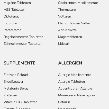
Migräne Tabletten
Sodbrennen Medikamente
ASS Tabletten
Thermacare
Diclofenac
Voltaren
Ibuprofen
Hämorrhoiden Salbe
Paracetamol
Abführmittel
Regelschmerzen Tabletten
Magentabletten
Zahnschmerzen Tabletten
Lidocain
SUPPLEMENTE
ALLERGIEN
Elotrans Reload
Allergie Medikamente
Eiweißpulver
Allergie Tabletten
Melatonin Spray
Augentropfen Allergie
Kollagen
Mometason Nasenspray
Vitamin B12 Tabletten
Cetirizin
Omega 3 Kapseln
Levocetirizin