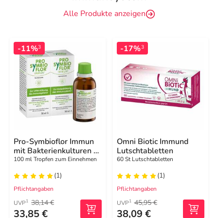
Alle Produkte anzeigen
-11%
-17%
3
3
Pro-Symbioflor Immun
Omni Biotic Immund
mit Bakterienkulturen &
Lutschtabletten
Zink
100 ml Tropfen zum Einnehmen
60 St Lutschtabletten
(1)
(1)
Pflichtangaben
Pflichtangaben
38,14 €
45,95 €
1
1
UVP
UVP
33,85 €
38,09 €