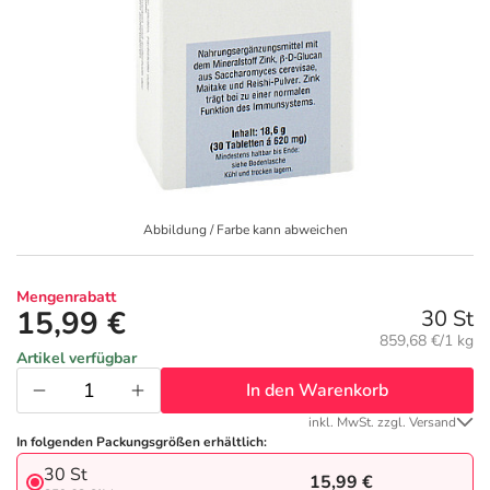
Geschenkideen
Fragen und Antworten
5% Extra Cash
Diabetes
Aktuelle Coupons
Kontakt
Avene & Ducray Deals
Körperpflege & Kosmetik
7
Ratgeber
Eucerin Deals
Liebe & Erotik
Summer SALE
Abbildung / Farbe kann abweichen
Beliebte Beiträge
Evolsin Deals
Mutter & Kind
Reiseapotheke
Mengenrabatt
E-Rezept einlösen
Frontline & Frontpro Deals
Nahrungsergänzung
Insektenschutz
15,99 €
30 St
Grundpreis:
859,68 €/1 kg
Artikel verfügbar
E-Rezept App
Nattermann Deals
Natur & Homöopathie
Sonnenpflege
In den Warenkorb
inkl. MwSt. zzgl. Versand
R(h)ein Nutrition Deals
Sanitätshaus
Sommerpflege für Haar und Kopfhaut
In folgenden Packungsgrößen erhältlich:
30 St
15,99 €