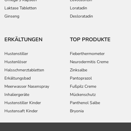
Laktase Tabletten
Loratadin
Ginseng
Desloratadin
ERKÄLTUNGEN
TOP PRODUKTE
Hustenstiller
Fieberthermometer
Hustenlöser
Neurodermitis Creme
Halsschmerztabletten
Zinksalbe
Erkältungsbad
Pantoprazol
Meerwasser Nasenspray
Fußpilz Creme
Inhaliergeräte
Mückenschutz
Hustenstiller Kinder
Panthenol Salbe
Hustensaft Kinder
Bryonia