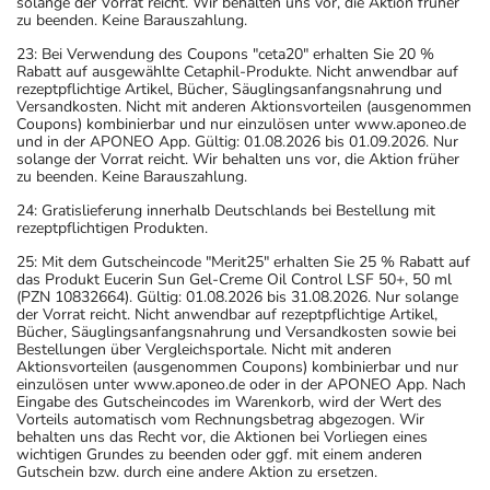
solange der Vorrat reicht. Wir behalten uns vor, die Aktion früher
zu beenden. Keine Barauszahlung.
23: Bei Verwendung des Coupons "ceta20" erhalten Sie 20 %
Rabatt auf ausgewählte Cetaphil-Produkte. Nicht anwendbar auf
rezeptpflichtige Artikel, Bücher, Säuglingsanfangsnahrung und
Versandkosten. Nicht mit anderen Aktionsvorteilen (ausgenommen
Coupons) kombinierbar und nur einzulösen unter www.aponeo.de
und in der APONEO App. Gültig: 01.08.2026 bis 01.09.2026. Nur
solange der Vorrat reicht. Wir behalten uns vor, die Aktion früher
zu beenden. Keine Barauszahlung.
24: Gratislieferung innerhalb Deutschlands bei Bestellung mit
rezeptpflichtigen Produkten.
25: Mit dem Gutscheincode "Merit25" erhalten Sie 25 % Rabatt auf
das Produkt Eucerin Sun Gel-Creme Oil Control LSF 50+, 50 ml
(PZN 10832664). Gültig: 01.08.2026 bis 31.08.2026. Nur solange
der Vorrat reicht. Nicht anwendbar auf rezeptpflichtige Artikel,
Bücher, Säuglingsanfangsnahrung und Versandkosten sowie bei
Bestellungen über Vergleichsportale. Nicht mit anderen
Aktionsvorteilen (ausgenommen Coupons) kombinierbar und nur
einzulösen unter www.aponeo.de oder in der APONEO App. Nach
Eingabe des Gutscheincodes im Warenkorb, wird der Wert des
Vorteils automatisch vom Rechnungsbetrag abgezogen. Wir
behalten uns das Recht vor, die Aktionen bei Vorliegen eines
wichtigen Grundes zu beenden oder ggf. mit einem anderen
Gutschein bzw. durch eine andere Aktion zu ersetzen.