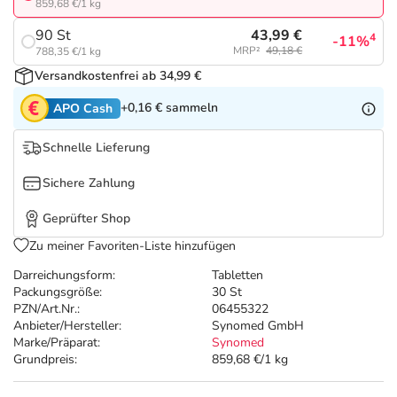
Refluthin, Lasea & Carmenthin Deals
Sport & Fitness
Täglich gut versorgt
859,68 €/1 kg
43,99 €
90 St
4
-11%
Salus Deals
Tierapotheke
MRP²
49,18 €
788,35 €/1 kg
Versandkostenfrei ab 34,99 €
Vitamine & Mineralstoffe
+0,16 €
sammeln
APO Cash
Schnelle Lieferung
Marken
Sichere Zahlung
Geprüfter Shop
Zu meiner Favoriten-Liste hinzufügen
Darreichungsform:
Tabletten
Packungsgröße:
30 St
PZN/Art.Nr.:
06455322
Anbieter/Hersteller:
Synomed GmbH
Marke/Präparat:
Synomed
Grundpreis:
859,68 €/1 kg