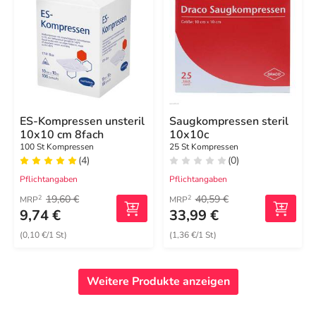
ES-Kompressen unsteril
Saugkompressen steril
10x10 cm 8fach
10x10c
100 St Kompressen
25 St Kompressen
(4)
(0)
Pflichtangaben
Pflichtangaben
19,60 €
40,59 €
2
2
MRP
MRP
9,74 €
33,99 €
(0,10 €/1 St)
(1,36 €/1 St)
Weitere Produkte anzeigen