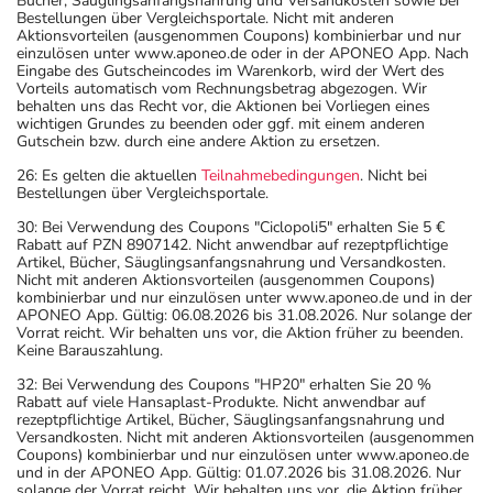
Bücher, Säuglingsanfangsnahrung und Versandkosten sowie bei
Bestellungen über Vergleichsportale. Nicht mit anderen
Aktionsvorteilen (ausgenommen Coupons) kombinierbar und nur
einzulösen unter www.aponeo.de oder in der APONEO App. Nach
Eingabe des Gutscheincodes im Warenkorb, wird der Wert des
Vorteils automatisch vom Rechnungsbetrag abgezogen. Wir
behalten uns das Recht vor, die Aktionen bei Vorliegen eines
wichtigen Grundes zu beenden oder ggf. mit einem anderen
Gutschein bzw. durch eine andere Aktion zu ersetzen.
26: Es gelten die aktuellen
Teilnahmebedingungen
. Nicht bei
Bestellungen über Vergleichsportale.
30: Bei Verwendung des Coupons "Ciclopoli5" erhalten Sie 5 €
Rabatt auf PZN 8907142. Nicht anwendbar auf rezeptpflichtige
Artikel, Bücher, Säuglingsanfangsnahrung und Versandkosten.
Nicht mit anderen Aktionsvorteilen (ausgenommen Coupons)
kombinierbar und nur einzulösen unter www.aponeo.de und in der
APONEO App. Gültig: 06.08.2026 bis 31.08.2026. Nur solange der
Vorrat reicht. Wir behalten uns vor, die Aktion früher zu beenden.
Keine Barauszahlung.
32: Bei Verwendung des Coupons "HP20" erhalten Sie 20 %
Rabatt auf viele Hansaplast-Produkte. Nicht anwendbar auf
rezeptpflichtige Artikel, Bücher, Säuglingsanfangsnahrung und
Versandkosten. Nicht mit anderen Aktionsvorteilen (ausgenommen
Coupons) kombinierbar und nur einzulösen unter www.aponeo.de
und in der APONEO App. Gültig: 01.07.2026 bis 31.08.2026. Nur
solange der Vorrat reicht. Wir behalten uns vor, die Aktion früher