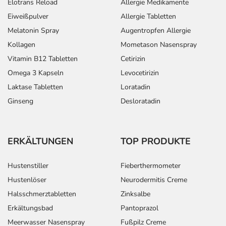
Elotrans Reload
Allergie Medikamente
Eiweißpulver
Allergie Tabletten
Melatonin Spray
Augentropfen Allergie
Kollagen
Mometason Nasenspray
Vitamin B12 Tabletten
Cetirizin
Omega 3 Kapseln
Levocetirizin
Laktase Tabletten
Loratadin
Ginseng
Desloratadin
ERKÄLTUNGEN
TOP PRODUKTE
Hustenstiller
Fieberthermometer
Hustenlöser
Neurodermitis Creme
Halsschmerztabletten
Zinksalbe
Erkältungsbad
Pantoprazol
Meerwasser Nasenspray
Fußpilz Creme