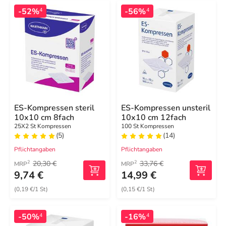
-52%
-56%
4
4
ES-Kompressen steril
ES-Kompressen unsteril
10x10 cm 8fach
10x10 cm 12fach
25X2 St Kompressen
100 St Kompressen
(5)
(14)
Pflichtangaben
Pflichtangaben
20,30 €
33,76 €
2
2
MRP
MRP
9,74 €
14,99 €
(0,19 €/1 St)
(0,15 €/1 St)
-50%
-16%
4
4