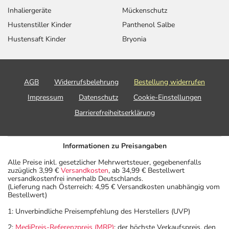
Inhaliergeräte
Mückenschutz
Hustenstiller Kinder
Panthenol Salbe
Hustensaft Kinder
Bryonia
AGB
Widerrufsbelehrung
Bestellung widerrufen
Impressum
Datenschutz
Cookie-Einstellungen
Barrierefreiheitserklärung
Informationen zu Preisangaben
Alle Preise inkl. gesetzlicher Mehrwertsteuer, gegebenenfalls
zuzüglich 3,99 €
Versandkosten
, ab 34,99 € Bestellwert
versandkostenfrei innerhalb Deutschlands.
(Lieferung nach Österreich: 4,95 € Versandkosten unabhängig vom
Bestellwert)
1: Unverbindliche Preisempfehlung des Herstellers (UVP)
2:
MediPreis-Referenzpreis (MRP)
: der höchste Verkaufspreis, den