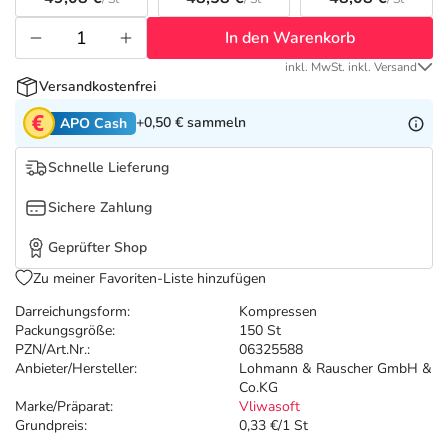
Refluthin, Lasea & Carmenthin Deals
Sport & Fitness
Täglich gut versorgt
In den Warenkorb
Salus Deals
Tierapotheke
inkl. MwSt. inkl. Versand
Versandkostenfrei
Vitamine & Mineralstoffe
+0,50 €
sammeln
APO Cash
Schnelle Lieferung
Marken
Sichere Zahlung
Geprüfter Shop
Zu meiner Favoriten-Liste hinzufügen
Darreichungsform:
Kompressen
Packungsgröße:
150 St
PZN/Art.Nr.:
06325588
Anbieter/Hersteller:
Lohmann & Rauscher GmbH &
Co.KG
Marke/Präparat:
Vliwasoft
Grundpreis:
0,33 €/1 St