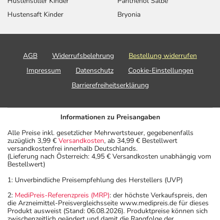
Hustenstiller Kinder
Panthenol Salbe
Hustensaft Kinder
Bryonia
AGB
Widerrufsbelehrung
Bestellung widerrufen
Impressum
Datenschutz
Cookie-Einstellungen
Barrierefreiheitserklärung
Informationen zu Preisangaben
Alle Preise inkl. gesetzlicher Mehrwertsteuer, gegebenenfalls
zuzüglich 3,99 €
Versandkosten
, ab 34,99 € Bestellwert
versandkostenfrei innerhalb Deutschlands.
(Lieferung nach Österreich: 4,95 € Versandkosten unabhängig vom
Bestellwert)
1: Unverbindliche Preisempfehlung des Herstellers (UVP)
2:
MediPreis-Referenzpreis (MRP)
: der höchste Verkaufspreis, den
die Arzneimittel-Preisvergleichsseite www.medipreis.de für dieses
Produkt ausweist (Stand: 06.08.2026). Produktpreise können sich
zwischenzeitlich geändert und damit die Rangfolge der