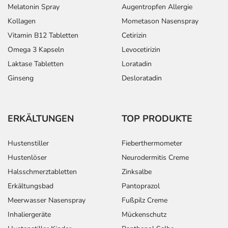
Melatonin Spray
Augentropfen Allergie
Kollagen
Mometason Nasenspray
Vitamin B12 Tabletten
Cetirizin
Omega 3 Kapseln
Levocetirizin
Laktase Tabletten
Loratadin
Ginseng
Desloratadin
ERKÄLTUNGEN
TOP PRODUKTE
Hustenstiller
Fieberthermometer
Hustenlöser
Neurodermitis Creme
Halsschmerztabletten
Zinksalbe
Erkältungsbad
Pantoprazol
Meerwasser Nasenspray
Fußpilz Creme
Inhaliergeräte
Mückenschutz