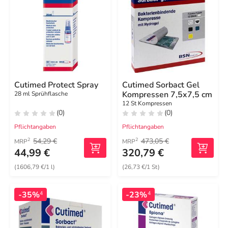
Cutimed Protect Spray
Cutimed Sorbact Gel
Kompressen 7,5x7,5 cm
28 ml Sprühflasche
12 St Kompressen
(0)
(0)
Pflichtangaben
Pflichtangaben
54,29 €
473,05 €
2
2
MRP
MRP
44,99 €
320,79 €
(1606,79 €/1 l)
(26,73 €/1 St)
-35%
-23%
4
4