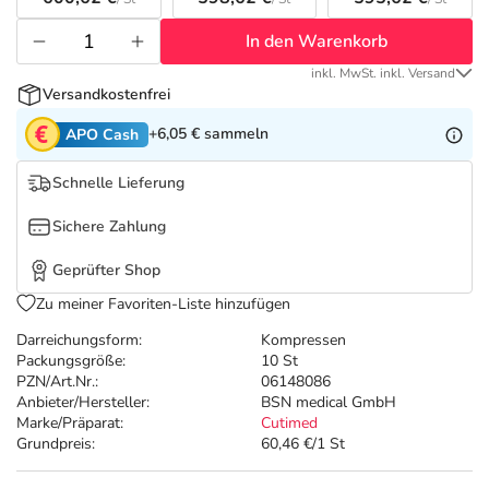
Refluthin, Lasea & Carmenthin Deals
Sport & Fitness
Täglich gut versorgt
In den Warenkorb
Salus Deals
Tierapotheke
inkl. MwSt. inkl. Versand
Versandkostenfrei
Vitamine & Mineralstoffe
+6,05 €
sammeln
APO Cash
Schnelle Lieferung
Marken
Sichere Zahlung
Geprüfter Shop
Zu meiner Favoriten-Liste hinzufügen
Darreichungsform:
Kompressen
Packungsgröße:
10 St
PZN/Art.Nr.:
06148086
Anbieter/Hersteller:
BSN medical GmbH
Marke/Präparat:
Cutimed
Grundpreis:
60,46 €/1 St