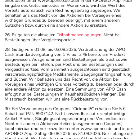
einzulösen unter www.aponeo.de oder in der APONEO App. Nach
Eingabe des Gutscheincodes im Warenkorb, wird der Wert des
Vorteils automatisch vom Rechnungsbetrag abgezogen. Wir
behalten uns das Recht vor, die Aktionen bei Vorliegen eines
wichtigen Grundes zu beenden oder ggf. mit einem anderen
Gutschein bzw. durch eine andere Aktion zu ersetzen.
26: Es gelten die aktuellen
Teilnahmebedingungen
. Nicht bei
Bestellungen über Vergleichsportale.
28: Gültig vom 01.08. bis 03.08.2026. Verdreifachung der APO
Cash Standardvergütung von 1 % auf 3 % bereits am Produkt
ausgewiesen. Ausgenommen sind Bestellungen als Gast sowie
Bestellungen per Telefon, per Post und bei Bestellungen über
Vergleichsportale. Vom Sammeln ausgeschlossen sind gesetzlich
verschreibungspflichtige Medikamente, Säuglingsanfangsnahrung
und Bücher. Wir behalten uns das Recht vor, die Aktion bei
Vorliegen eines wichtigen Grundes vorzeitig zu beenden oder durch
eine andere Aktion zu ersetzen. Eine Sammlung von APO Cash
erfolgt nur bei Bestellungen in haushaltsüblichen Mengen. Bei
Missbrauch behalten wir uns eine Rückbelastung vor.
30: Bei Verwendung des Coupons "Ciclopoli5" erhalten Sie 5 €
Rabatt auf PZN 8907142. Nicht anwendbar auf rezeptpflichtige
Artikel, Bücher, Säuglingsanfangsnahrung und Versandkosten.
Nicht mit anderen Aktionsvorteilen (ausgenommen Coupons)
kombinierbar und nur einzulösen unter www.aponeo.de und in der
APONEO App. Gültig: 06.08.2026 bis 31.08.2026. Nur solange der
Vorrat reicht. Wir behalten uns vor, die Aktion früher zu beenden.