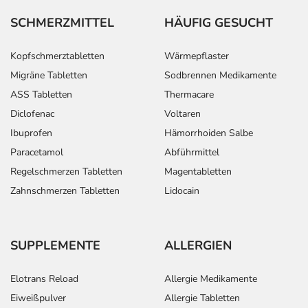
SCHMERZMITTEL
HÄUFIG GESUCHT
Kopfschmerztabletten
Wärmepflaster
Migräne Tabletten
Sodbrennen Medikamente
ASS Tabletten
Thermacare
Diclofenac
Voltaren
Ibuprofen
Hämorrhoiden Salbe
Paracetamol
Abführmittel
Regelschmerzen Tabletten
Magentabletten
Zahnschmerzen Tabletten
Lidocain
SUPPLEMENTE
ALLERGIEN
Elotrans Reload
Allergie Medikamente
Eiweißpulver
Allergie Tabletten