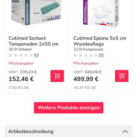
Cutimed Sorbact
Cutimed Epiona 5x5 cm
Tamponaden 2x50 cm
Wundauflage
20 St Verband
12 St Kompressen
(0)
(0)
Pflichtangaben
Pflichtangaben
235,23 €
646,00 €
2
2
MRP
MRP
152,46 €
499,99 €
(7,62 €/1 St)
(41,67 €/1 St)
Weitere Produkte anzeigen
Artikelbeschreibung