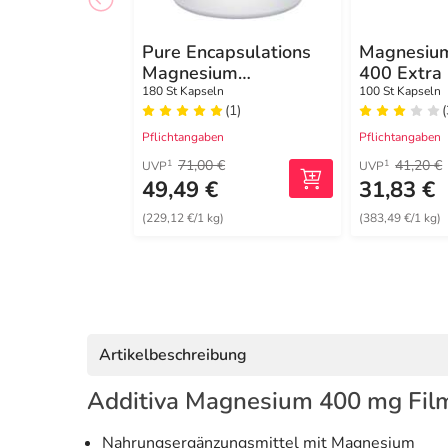
Pure Encapsulations
Magnesium
Magnesium
400 Extra
Magnesiumglycinat
180 St Kapseln
100 St Kapseln
(1)
(
Kapseln
Pflichtangaben
Pflichtangaben
71,00 €
41,20 €
1
1
UVP
UVP
49,49 €
31,83 €
(229,12 €/1 kg)
(383,49 €/1 kg)
Artikelbeschreibung
Additiva Magnesium 400 mg Fil
Nahrungsergänzungsmittel mit Magnesium