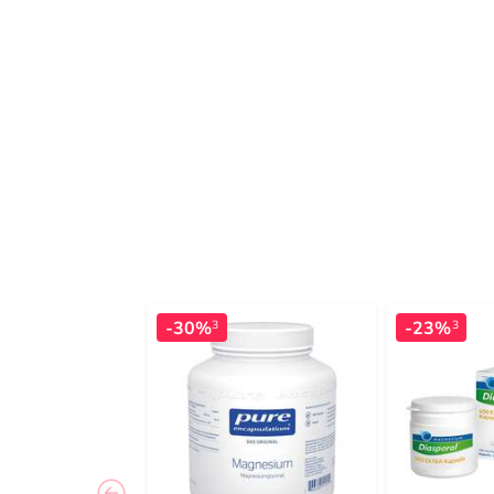
-30%
-23%
3
3