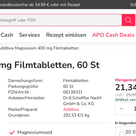
sandkostenfrei ab 34.99 € oder mit Rezept
Sc
 Cash
Services
Rezept einlösen
APO Cash Deals
dditiva Magnesium 400 mg Filmtabletten
g Filmtabletten, 60 St
Mengenrab
Darreichungsform:
Filmtabletten
21,3
Packungsgröße:
60 St
PZN/Art.Nr.:
06139331
25,9
UVP¹
Anbieter/Hersteller:
Dr.B.Scheffler Nachf.
Artikel ve
GmbH & Co. KG
Marke/Präparat:
Additiva
Grundpreis:
292,33 €/1 kg
In folgende
30 S
Magnesiumoxid