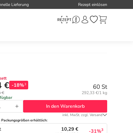
hnelle Lieferung
Rezept einlösen
att
4 €
-18%
3
60 St
Grundpreis:
5 €
292,33 €/1 kg
rfügbar
In den Warenkorb
inkl. MwSt. zzgl. Versand
n Packungsgrößen erhältlich:
10,29 €
t
3
-31%