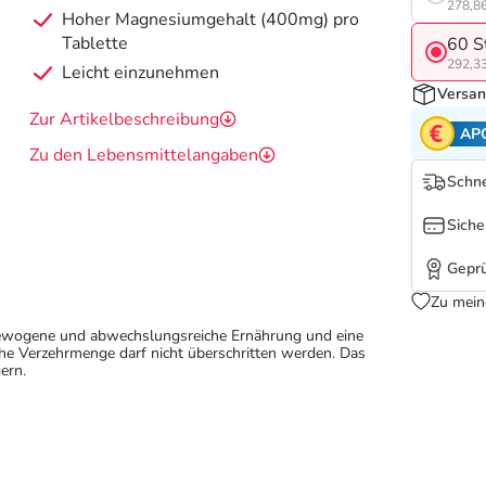
278,86
Hoher Magnesiumgehalt (400mg) pro
Tablette
60 S
292,33
Leicht einzunehmen
Versan
Zur Artikelbeschreibung
AP
Zu den Lebensmittelangaben
Schne
Siche
Geprü
Zu mein
sgewogene und abwechslungsreiche Ernährung und eine
e Verzehrmenge darf nicht überschritten werden. Das
ern.