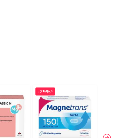
-29%
-24%
4
3