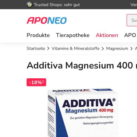
Trusted Shops: sehr gut
Ver
Produkte
Tierapotheke
Aktionen
APO
Startseite
Vitamine & Mineralstoffe
Magnesium
A
Additiva Magnesium 400 m
-18%
3