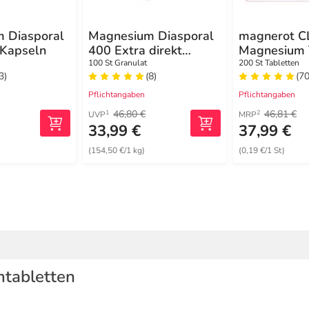
 Diasporal
Magnesium Diasporal
magnerot C
 Kapseln
400 Extra direkt
Magnesium 
Granulat
100 St Granulat
200 St Tabletten
3)
(8)
(70
Pflichtangaben
Pflichtangaben
46,80 €
46,81 €
1
2
UVP
MRP
33,99 €
37,99 €
(154,50 €/1 kg)
(0,19 €/1 St)
mtabletten