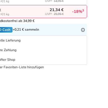
UVP¹
14,95 €
 €/1 kg
21,34 €
t
3
-18%
UVP¹
25,95 €
 €/1 kg
dkostenfrei ab 34,99 €
+0,21 €
sammeln
O Cash
lle Lieferung
re Zahlung
fter Shop
er Favoriten-Liste hinzufügen