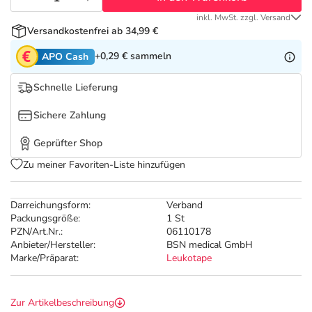
Refluthin, Lasea & Carmenthin Deals
Sport & Fitness
Täglich gut versorgt
inkl. MwSt. zzgl. Versand
Versandkostenfrei ab 34,99 €
Salus Deals
Tierapotheke
+0,29 €
sammeln
APO Cash
Vitamine & Mineralstoffe
Schnelle Lieferung
Sichere Zahlung
Marken
Geprüfter Shop
Zu meiner Favoriten-Liste hinzufügen
Darreichungsform:
Verband
Packungsgröße:
1 St
PZN/Art.Nr.:
06110178
Anbieter/Hersteller:
BSN medical GmbH
Marke/Präparat:
Leukotape
Zur Artikelbeschreibung