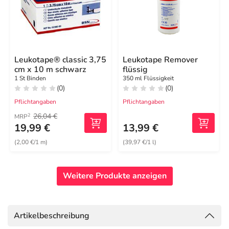
Leukotape® classic 3,75
Leukotape Remover
cm x 10 m schwarz
flüssig
1 St Binden
350 ml Flüssigkeit
(0)
(0)
Pflichtangaben
Pflichtangaben
26,04 €
2
MRP
19,99 €
13,99 €
(2,00 €/1 m)
(39,97 €/1 l)
Weitere Produkte anzeigen
Artikelbeschreibung