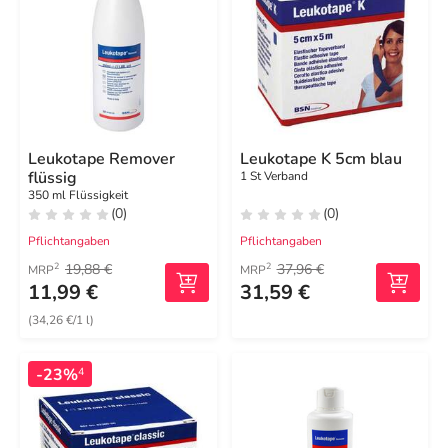
Leukotape Remover
Leukotape K 5cm blau
flüssig
1 St Verband
350 ml Flüssigkeit
(0)
(0)
Pflichtangaben
Pflichtangaben
19,88 €
37,96 €
2
2
MRP
MRP
11,99 €
31,59 €
(34,26 €/1 l)
-23%
4