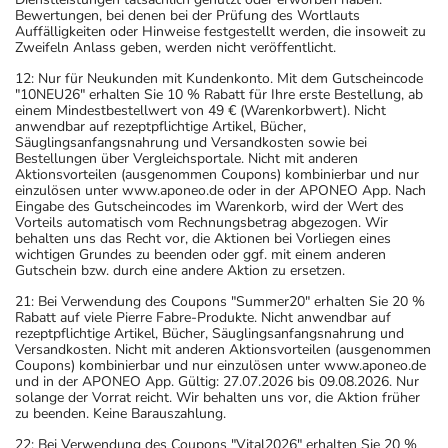
Bewertungen, bei denen bei der Prüfung des Wortlauts
Auffälligkeiten oder Hinweise festgestellt werden, die insoweit zu
Zweifeln Anlass geben, werden nicht veröffentlicht.
12: Nur für Neukunden mit Kundenkonto. Mit dem Gutscheincode
"10NEU26" erhalten Sie 10 % Rabatt für Ihre erste Bestellung, ab
einem Mindestbestellwert von 49 € (Warenkorbwert). Nicht
anwendbar auf rezeptpflichtige Artikel, Bücher,
Säuglingsanfangsnahrung und Versandkosten sowie bei
Bestellungen über Vergleichsportale. Nicht mit anderen
Aktionsvorteilen (ausgenommen Coupons) kombinierbar und nur
einzulösen unter www.aponeo.de oder in der APONEO App. Nach
Eingabe des Gutscheincodes im Warenkorb, wird der Wert des
Vorteils automatisch vom Rechnungsbetrag abgezogen. Wir
behalten uns das Recht vor, die Aktionen bei Vorliegen eines
wichtigen Grundes zu beenden oder ggf. mit einem anderen
Gutschein bzw. durch eine andere Aktion zu ersetzen.
21: Bei Verwendung des Coupons "Summer20" erhalten Sie 20 %
Rabatt auf viele Pierre Fabre-Produkte. Nicht anwendbar auf
rezeptpflichtige Artikel, Bücher, Säuglingsanfangsnahrung und
Versandkosten. Nicht mit anderen Aktionsvorteilen (ausgenommen
Coupons) kombinierbar und nur einzulösen unter www.aponeo.de
und in der APONEO App. Gültig: 27.07.2026 bis 09.08.2026. Nur
solange der Vorrat reicht. Wir behalten uns vor, die Aktion früher
zu beenden. Keine Barauszahlung.
22: Bei Verwendung des Coupons "Vital2026" erhalten Sie 20 %