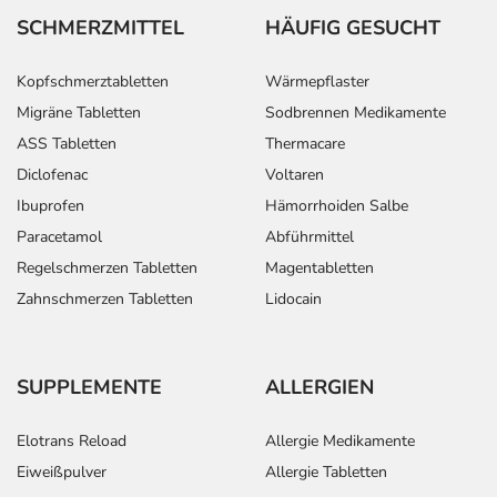
SCHMERZMITTEL
HÄUFIG GESUCHT
Kopfschmerztabletten
Wärmepflaster
Migräne Tabletten
Sodbrennen Medikamente
ASS Tabletten
Thermacare
Diclofenac
Voltaren
Ibuprofen
Hämorrhoiden Salbe
Paracetamol
Abführmittel
Regelschmerzen Tabletten
Magentabletten
Zahnschmerzen Tabletten
Lidocain
SUPPLEMENTE
ALLERGIEN
Elotrans Reload
Allergie Medikamente
Eiweißpulver
Allergie Tabletten