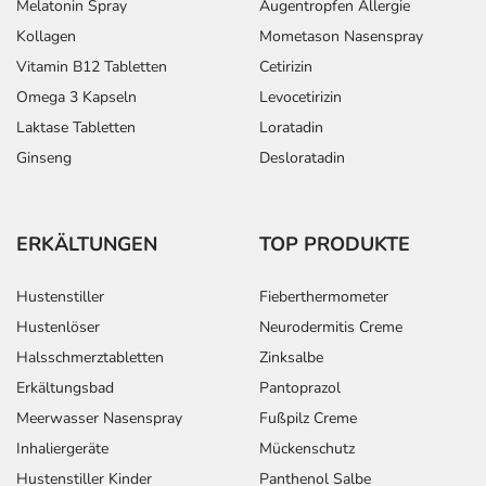
Melatonin Spray
Augentropfen Allergie
Kollagen
Mometason Nasenspray
Vitamin B12 Tabletten
Cetirizin
Omega 3 Kapseln
Levocetirizin
Laktase Tabletten
Loratadin
Ginseng
Desloratadin
ERKÄLTUNGEN
TOP PRODUKTE
Hustenstiller
Fieberthermometer
Hustenlöser
Neurodermitis Creme
Halsschmerztabletten
Zinksalbe
Erkältungsbad
Pantoprazol
Meerwasser Nasenspray
Fußpilz Creme
Inhaliergeräte
Mückenschutz
Hustenstiller Kinder
Panthenol Salbe