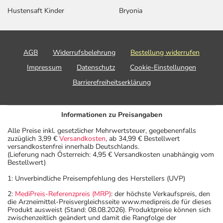
Hustensaft Kinder
Bryonia
AGB
Widerrufsbelehrung
Bestellung widerrufen
Impressum
Datenschutz
Cookie-Einstellungen
Barrierefreiheitserklärung
Informationen zu Preisangaben
Alle Preise inkl. gesetzlicher Mehrwertsteuer, gegebenenfalls
zuzüglich 3,99 €
Versandkosten
, ab 34,99 € Bestellwert
versandkostenfrei innerhalb Deutschlands.
(Lieferung nach Österreich: 4,95 € Versandkosten unabhängig vom
Bestellwert)
1: Unverbindliche Preisempfehlung des Herstellers (UVP)
2:
MediPreis-Referenzpreis (MRP)
: der höchste Verkaufspreis, den
die Arzneimittel-Preisvergleichsseite www.medipreis.de für dieses
Produkt ausweist (Stand: 08.08.2026). Produktpreise können sich
zwischenzeitlich geändert und damit die Rangfolge der