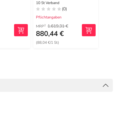
10 St Verband
5 St Verband
(0)
(0)
Pflichtangaben
Pflichtangaben
1.619,31 €
682,59 €
2
2
MRP
MRP
880,44 €
483,49 €
(88,04 €/1 St)
(96,70 €/1 St)