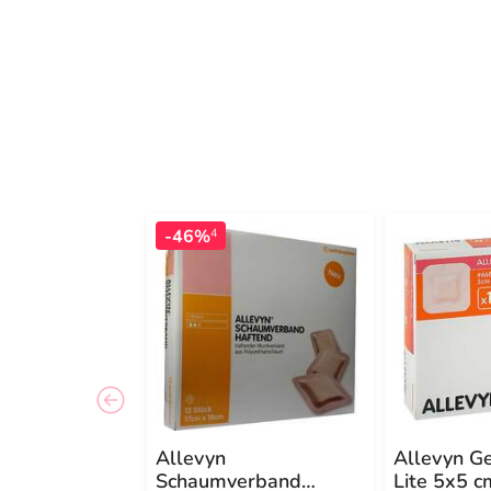
-46%
4
Allevyn
Allevyn G
Schaumverband
Lite 5x5 c