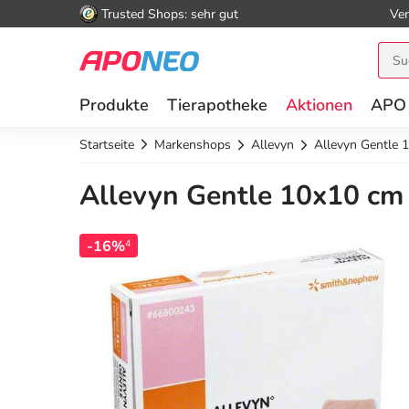
Trusted Shops: sehr gut
Ver
Produkte
Tierapotheke
Aktionen
APO
Startseite
Markenshops
Allevyn
Allevyn Gentle 
Allevyn Gentle 10x10 cm 
-16%
4