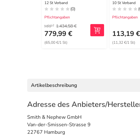
17x18 cm haftend
Schaumve
12 St Verband
10 St Verband
(0)
(
Pflichtangaben
Pflichtangaben
1.434,58 €
2
MRP
779,99 €
113,19 
(65,00 €/1 St)
(11,32 €/1 St)
Artikelbeschreibung
Adresse des Anbieters/Herstelle
Smith & Nephew GmbH
Van-der-Smissen-Strasse 9
22767 Hamburg