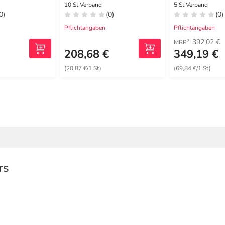
rband
haftende
10 St Verband
5 St Verband
0)
(0)
(0)
Wundauflage
Pflichtangaben
Pflichtangaben
392,02 €
2
MRP
€
208,68 €
349,19 €
(20,87 €/1 St)
(69,84 €/1 St)
rs