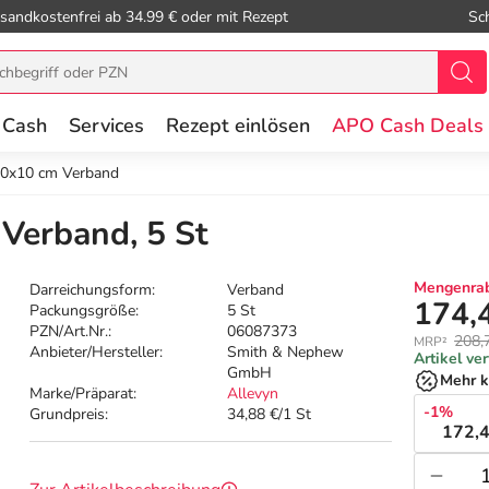
sandkostenfrei ab 34.99 € oder mit Rezept
Sc
 Cash
Services
Rezept einlösen
APO Cash Deals
10x10 cm Verband
Verband, 5 St
Mengenrab
Darreichungsform:
Verband
174,
Packungsgröße:
5 St
PZN/Art.Nr.:
06087373
208,
MRP²
Anbieter/Hersteller:
Smith & Nephew
Artikel ve
GmbH
Mehr k
Marke/Präparat:
Allevyn
-1%
Grundpreis:
34,88 €/1 St
172,4