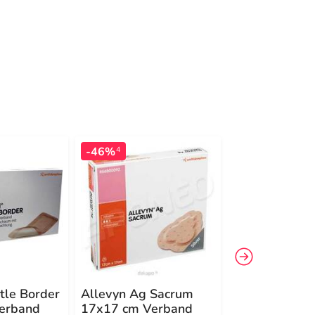
-46%
-29%
4
4
tle Border
Allevyn Ag Sacrum
Allevyn Gent
erband
17x17 cm Verband
cm Verband