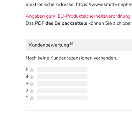
elektronische Adresse: https://www.smith-neph
Angaben gem. EU-Produktsicherheitsverordnung 
Das
PDF des Beipackzettels
können Sie sich obe
10
Kundenbewertung
Noch keine Kundenrezensionen vorhanden.
5
4
3
2
1