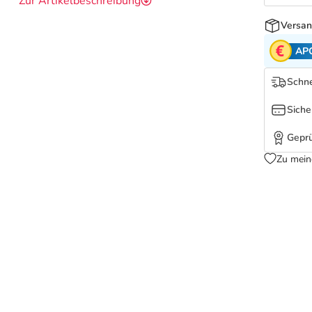
Zur Artikelbeschreibung
Versan
AP
Schne
Siche
Geprü
Zu mein