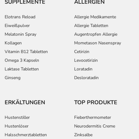
SUPPLEMENTE
ALLERGIEN
Elotrans Reload
Allergie Medikamente
Eiweißpulver
Allergie Tabletten
Melatonin Spray
Augentropfen Allergie
Kollagen
Mometason Nasenspray
Vitamin B12 Tabletten
Cetirizin
Omega 3 Kapseln
Levocetirizin
Laktase Tabletten
Loratadin
Ginseng
Desloratadin
ERKÄLTUNGEN
TOP PRODUKTE
Hustenstiller
Fieberthermometer
Hustenlöser
Neurodermitis Creme
Halsschmerztabletten
Zinksalbe