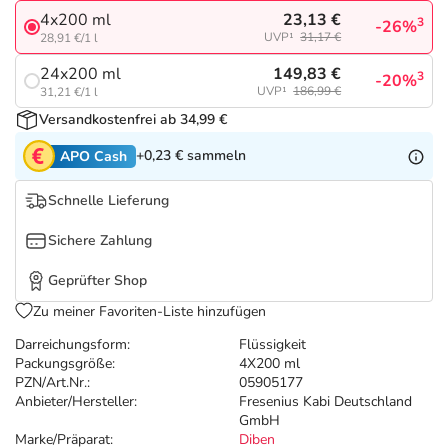
Refluthin, Lasea & Carmenthin Deals
Sport & Fitness
Täglich gut versorgt
23,13 €
4x200 ml
3
-26%
UVP¹
31,17 €
28,91 €/1 l
Salus Deals
Tierapotheke
149,83 €
24x200 ml
3
-20%
UVP¹
186,99 €
31,21 €/1 l
Vitamine & Mineralstoffe
Versandkostenfrei ab 34,99 €
+0,23 €
sammeln
APO Cash
Marken
Schnelle Lieferung
Sichere Zahlung
Geprüfter Shop
Zu meiner Favoriten-Liste hinzufügen
Darreichungsform:
Flüssigkeit
Packungsgröße:
4X200 ml
PZN/Art.Nr.:
05905177
Anbieter/Hersteller:
Fresenius Kabi Deutschland
GmbH
Marke/Präparat:
Diben