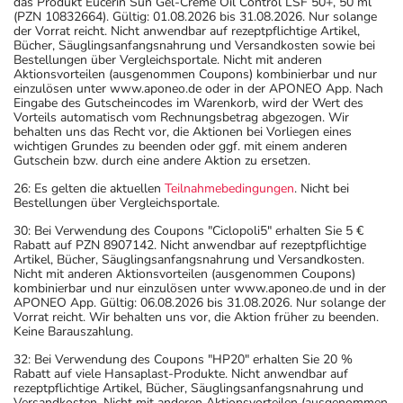
das Produkt Eucerin Sun Gel-Creme Oil Control LSF 50+, 50 ml
(PZN 10832664). Gültig: 01.08.2026 bis 31.08.2026. Nur solange
der Vorrat reicht. Nicht anwendbar auf rezeptpflichtige Artikel,
Bücher, Säuglingsanfangsnahrung und Versandkosten sowie bei
Bestellungen über Vergleichsportale. Nicht mit anderen
Aktionsvorteilen (ausgenommen Coupons) kombinierbar und nur
einzulösen unter www.aponeo.de oder in der APONEO App. Nach
Eingabe des Gutscheincodes im Warenkorb, wird der Wert des
Vorteils automatisch vom Rechnungsbetrag abgezogen. Wir
behalten uns das Recht vor, die Aktionen bei Vorliegen eines
wichtigen Grundes zu beenden oder ggf. mit einem anderen
Gutschein bzw. durch eine andere Aktion zu ersetzen.
26: Es gelten die aktuellen
Teilnahmebedingungen
. Nicht bei
Bestellungen über Vergleichsportale.
30: Bei Verwendung des Coupons "Ciclopoli5" erhalten Sie 5 €
Rabatt auf PZN 8907142. Nicht anwendbar auf rezeptpflichtige
Artikel, Bücher, Säuglingsanfangsnahrung und Versandkosten.
Nicht mit anderen Aktionsvorteilen (ausgenommen Coupons)
kombinierbar und nur einzulösen unter www.aponeo.de und in der
APONEO App. Gültig: 06.08.2026 bis 31.08.2026. Nur solange der
Vorrat reicht. Wir behalten uns vor, die Aktion früher zu beenden.
Keine Barauszahlung.
32: Bei Verwendung des Coupons "HP20" erhalten Sie 20 %
Rabatt auf viele Hansaplast-Produkte. Nicht anwendbar auf
rezeptpflichtige Artikel, Bücher, Säuglingsanfangsnahrung und
Versandkosten. Nicht mit anderen Aktionsvorteilen (ausgenommen