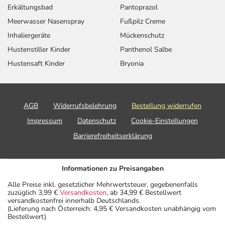
Erkältungsbad
Pantoprazol
Meerwasser Nasenspray
Fußpilz Creme
Inhaliergeräte
Mückenschutz
Hustenstiller Kinder
Panthenol Salbe
Hustensaft Kinder
Bryonia
AGB
Widerrufsbelehrung
Bestellung widerrufen
Impressum
Datenschutz
Cookie-Einstellungen
Barrierefreiheitserklärung
Informationen zu Preisangaben
Alle Preise inkl. gesetzlicher Mehrwertsteuer, gegebenenfalls
zuzüglich 3,99 €
Versandkosten
, ab 34,99 € Bestellwert
versandkostenfrei innerhalb Deutschlands.
(Lieferung nach Österreich: 4,95 € Versandkosten unabhängig vom
Bestellwert)