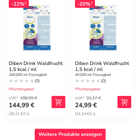
-22%
-20%
3
3
Diben Drink Waldfrucht
Diben Drink Waldfrucht
1,5 kcal / ml
1,5 kcal / ml
24X200 ml Flüssigkeit
4X200 ml Flüssigkeit
(0)
(0)
Pflichtangaben
Pflichtangaben
186,99 €
31,17 €
1
1
UVP
UVP
144,99 €
24,99 €
(30,21 €/1 l)
(31,24 €/1 l)
Weitere Produkte anzeigen