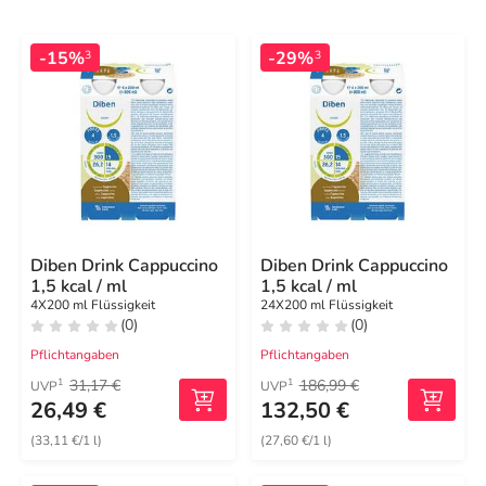
-15%
-29%
3
3
Diben Drink Cappuccino
Diben Drink Cappuccino
1,5 kcal / ml
1,5 kcal / ml
4X200 ml Flüssigkeit
24X200 ml Flüssigkeit
(0)
(0)
Pflichtangaben
Pflichtangaben
31,17 €
186,99 €
1
1
UVP
UVP
26,49 €
132,50 €
(33,11 €/1 l)
(27,60 €/1 l)