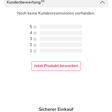
10
Angaben gem. EU-Produktsicherheitsverordnung (GPSR)
Kundenbewertung
anzeigen
Noch keine Kundenrezensionen vorhanden.
5
4
3
2
1
Jetzt Produkt bewerten
Sicherer Einkauf