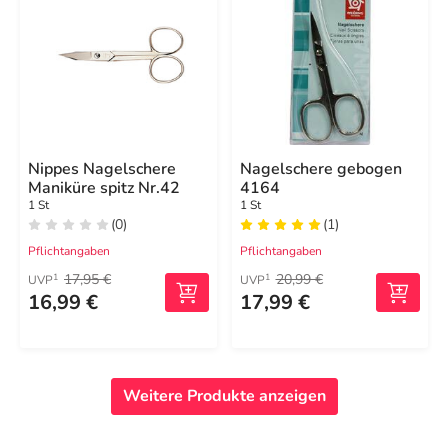
Nippes Nagelschere
Nagelschere gebogen
Maniküre spitz Nr.42
4164
1 St
1 St
(0)
(1)
Pflichtangaben
Pflichtangaben
17,95 €
20,99 €
1
1
UVP
UVP
16,99 €
17,99 €
Weitere Produkte anzeigen