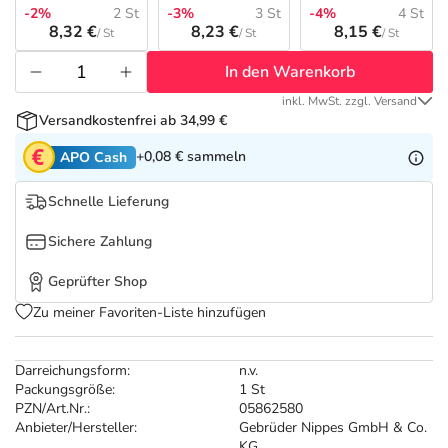
Refluthin, Lasea & Carmenthin Deals
Sport & Fitness
Täglich gut versorgt
-2%
2 St
-3%
3 St
-4%
4 St
8,32 €
8,23 €
8,15 €
/ St
/ St
/ St
Salus Deals
Tierapotheke
In den Warenkorb
inkl. MwSt. zzgl. Versand
Vitamine & Mineralstoffe
Versandkostenfrei ab 34,99 €
+0,08 €
sammeln
APO Cash
Marken
Schnelle Lieferung
Sichere Zahlung
Geprüfter Shop
Zu meiner Favoriten-Liste hinzufügen
Darreichungsform:
n.v.
Packungsgröße:
1 St
PZN/Art.Nr.:
05862580
Anbieter/Hersteller:
Gebrüder Nippes GmbH & Co.
KG