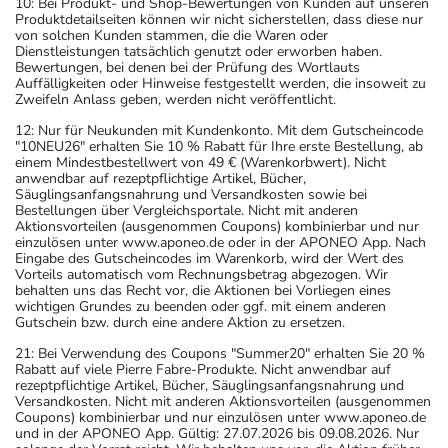
10: Bei Produkt- und Shop-Bewertungen von Kunden auf unseren
Produktdetailseiten können wir nicht sicherstellen, dass diese nur
von solchen Kunden stammen, die die Waren oder
Dienstleistungen tatsächlich genutzt oder erworben haben.
Bewertungen, bei denen bei der Prüfung des Wortlauts
Auffälligkeiten oder Hinweise festgestellt werden, die insoweit zu
Zweifeln Anlass geben, werden nicht veröffentlicht.
12: Nur für Neukunden mit Kundenkonto. Mit dem Gutscheincode
"10NEU26" erhalten Sie 10 % Rabatt für Ihre erste Bestellung, ab
einem Mindestbestellwert von 49 € (Warenkorbwert). Nicht
anwendbar auf rezeptpflichtige Artikel, Bücher,
Säuglingsanfangsnahrung und Versandkosten sowie bei
Bestellungen über Vergleichsportale. Nicht mit anderen
Aktionsvorteilen (ausgenommen Coupons) kombinierbar und nur
einzulösen unter www.aponeo.de oder in der APONEO App. Nach
Eingabe des Gutscheincodes im Warenkorb, wird der Wert des
Vorteils automatisch vom Rechnungsbetrag abgezogen. Wir
behalten uns das Recht vor, die Aktionen bei Vorliegen eines
wichtigen Grundes zu beenden oder ggf. mit einem anderen
Gutschein bzw. durch eine andere Aktion zu ersetzen.
21: Bei Verwendung des Coupons "Summer20" erhalten Sie 20 %
Rabatt auf viele Pierre Fabre-Produkte. Nicht anwendbar auf
rezeptpflichtige Artikel, Bücher, Säuglingsanfangsnahrung und
Versandkosten. Nicht mit anderen Aktionsvorteilen (ausgenommen
Coupons) kombinierbar und nur einzulösen unter www.aponeo.de
und in der APONEO App. Gültig: 27.07.2026 bis 09.08.2026. Nur