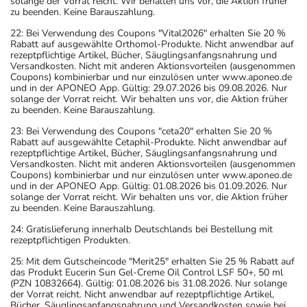
solange der Vorrat reicht. Wir behalten uns vor, die Aktion früher
zu beenden. Keine Barauszahlung.
22: Bei Verwendung des Coupons "Vital2026" erhalten Sie 20 %
Rabatt auf ausgewählte Orthomol-Produkte. Nicht anwendbar auf
rezeptpflichtige Artikel, Bücher, Säuglingsanfangsnahrung und
Versandkosten. Nicht mit anderen Aktionsvorteilen (ausgenommen
Coupons) kombinierbar und nur einzulösen unter www.aponeo.de
und in der APONEO App. Gültig: 29.07.2026 bis 09.08.2026. Nur
solange der Vorrat reicht. Wir behalten uns vor, die Aktion früher
zu beenden. Keine Barauszahlung.
23: Bei Verwendung des Coupons "ceta20" erhalten Sie 20 %
Rabatt auf ausgewählte Cetaphil-Produkte. Nicht anwendbar auf
rezeptpflichtige Artikel, Bücher, Säuglingsanfangsnahrung und
Versandkosten. Nicht mit anderen Aktionsvorteilen (ausgenommen
Coupons) kombinierbar und nur einzulösen unter www.aponeo.de
und in der APONEO App. Gültig: 01.08.2026 bis 01.09.2026. Nur
solange der Vorrat reicht. Wir behalten uns vor, die Aktion früher
zu beenden. Keine Barauszahlung.
24: Gratislieferung innerhalb Deutschlands bei Bestellung mit
rezeptpflichtigen Produkten.
25: Mit dem Gutscheincode "Merit25" erhalten Sie 25 % Rabatt auf
das Produkt Eucerin Sun Gel-Creme Oil Control LSF 50+, 50 ml
(PZN 10832664). Gültig: 01.08.2026 bis 31.08.2026. Nur solange
der Vorrat reicht. Nicht anwendbar auf rezeptpflichtige Artikel,
Bücher, Säuglingsanfangsnahrung und Versandkosten sowie bei