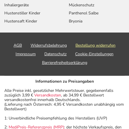
Inhaliergeräte
Mückenschutz
Hustenstiller Kinder
Panthenol Salbe
Hustensaft Kinder
Bryonia
AGB
Widerrufsbelehrung
Bestellung widerrufen
Impressum
Datenschutz
Cookie-Einstellungen
Barrierefreiheitserklärung
Informationen zu Preisangaben
Alle Preise inkl. gesetzlicher Mehrwertsteuer, gegebenenfalls
zuzüglich 3,99 €
Versandkosten
, ab 34,99 € Bestellwert
versandkostenfrei innerhalb Deutschlands.
(Lieferung nach Österreich: 4,95 € Versandkosten unabhängig vom
Bestellwert)
1: Unverbindliche Preisempfehlung des Herstellers (UVP)
2:
MediPreis-Referenzpreis (MRP)
: der höchste Verkaufspreis, den