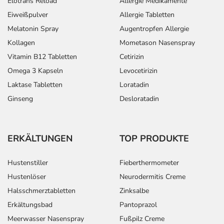
Elotrans Reload
Allergie Medikamente
Eiweißpulver
Allergie Tabletten
Melatonin Spray
Augentropfen Allergie
Kollagen
Mometason Nasenspray
Vitamin B12 Tabletten
Cetirizin
Omega 3 Kapseln
Levocetirizin
Laktase Tabletten
Loratadin
Ginseng
Desloratadin
ERKÄLTUNGEN
TOP PRODUKTE
Hustenstiller
Fieberthermometer
Hustenlöser
Neurodermitis Creme
Halsschmerztabletten
Zinksalbe
Erkältungsbad
Pantoprazol
Meerwasser Nasenspray
Fußpilz Creme