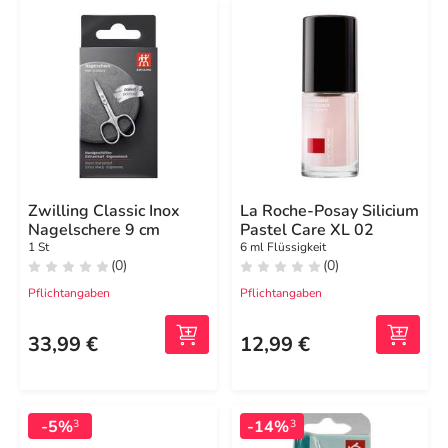
Zwilling Classic Inox
La Roche-Posay Silicium
Nagelschere 9 cm
Pastel Care XL 02
1 St
6 ml Flüssigkeit
(0)
(0)
Pflichtangaben
Pflichtangaben
33,99 €
12,99 €
-5%
-14%
3
3