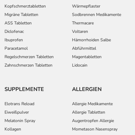
Kopfschmerztabletten
Wärmepflaster
Migräne Tabletten
Sodbrennen Medikamente
ASS Tabletten
Thermacare
Diclofenac
Voltaren
Ibuprofen
Hämorrhoiden Salbe
Paracetamol
Abführmittel
Regelschmerzen Tabletten
Magentabletten
Zahnschmerzen Tabletten
Lidocain
SUPPLEMENTE
ALLERGIEN
Elotrans Reload
Allergie Medikamente
Eiweißpulver
Allergie Tabletten
Melatonin Spray
Augentropfen Allergie
Kollagen
Mometason Nasenspray