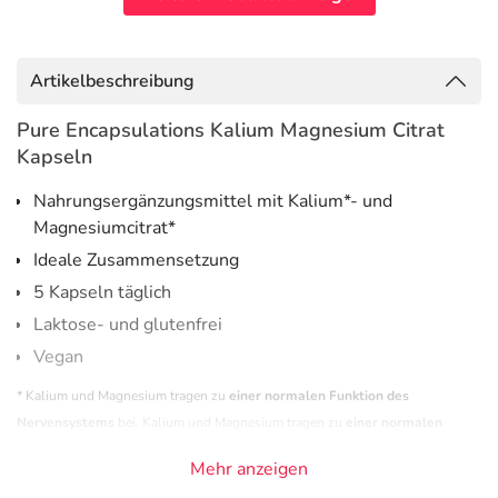
Artikelbeschreibung
Pure Encapsulations Kalium Magnesium Citrat
Kapseln
Nahrungsergänzungsmittel mit Kalium*- und
Magnesiumcitrat*
Ideale Zusammensetzung
5 Kapseln täglich
Laktose- und glutenfrei
Vegan
* Kalium und Magnesium tragen zu
einer normalen Funktion des
Nervensystems
bei. Kalium und Magnesium tragen zu
einer normalen
Muskelfunktion
bei. Kalium trägt zur
Aufrechterhaltung eines normalen
Mehr anzeigen
Blutdrucks
bei.