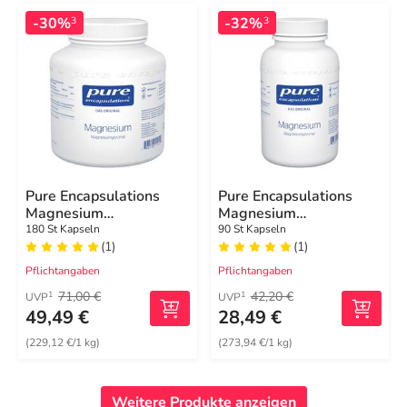
-30%
-32%
3
3
Pure Encapsulations
Pure Encapsulations
Magnesium
Magnesium
Magnesiumglycinat
Magnesiumglycinat
180 St Kapseln
90 St Kapseln
(1)
(1)
Kapseln
Kapseln
Pflichtangaben
Pflichtangaben
71,00 €
42,20 €
1
1
UVP
UVP
49,49 €
28,49 €
(229,12 €/1 kg)
(273,94 €/1 kg)
Weitere Produkte anzeigen