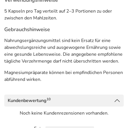
Verwendungshinweise
Informationen zu diesem Lebensmittel (wie z. B. Zutaten,
5 Kapseln pro Tag verteilt auf 2–3 Portionen zu oder
Allergene) sind bei den Lebensmittelangaben als pdf
zwischen den Mahlzeiten.
hinterlegt. (oben)
Gebrauchshinweise
Nahrungsergänzungsmittel sind kein Ersatz für eine
abwechslungsreiche und ausgewogene Ernährung sowie
eine gesunde Lebensweise. Die angegebene empfohlene
tägliche Verzehrmenge darf nicht überschritten werden.
Magnesiumpräparate können bei empfindlichen Personen
abführend wirken.
10
Kundenbewertung
Noch keine Kundenrezensionen vorhanden.