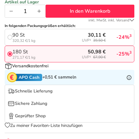
Refluthin, Lasea & Carmenthin Deals
Sport & Fitness
Täglich gut versorgt
Artikel auf Lager
In den Warenkorb
Salus Deals
Tierapotheke
inkl. MwSt. inkl. Versand
In folgenden Packungsgrößen erhältlich:
30,11 €
90 St
Vitamine & Mineralstoffe
3
-24%
UVP¹
39,50 €
320,32 €/1 kg
50,98 €
180 St
3
-25%
Marken
UVP¹
67,90 €
271,17 €/1 kg
Versandkostenfrei
+0,51 €
sammeln
APO Cash
Schnelle Lieferung
Sichere Zahlung
Geprüfter Shop
Zu meiner Favoriten-Liste hinzufügen