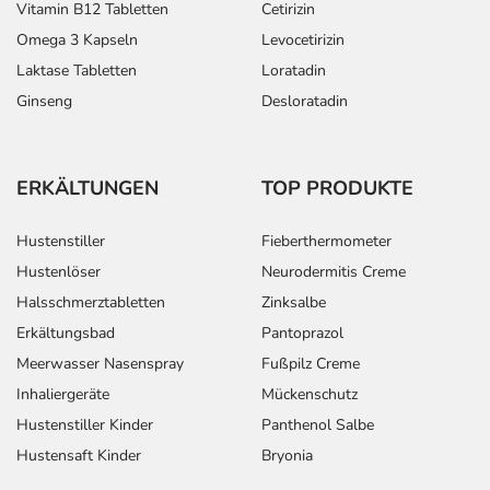
Vitamin B12 Tabletten
Cetirizin
Omega 3 Kapseln
Levocetirizin
Laktase Tabletten
Loratadin
Ginseng
Desloratadin
ERKÄLTUNGEN
TOP PRODUKTE
Hustenstiller
Fieberthermometer
Hustenlöser
Neurodermitis Creme
Halsschmerztabletten
Zinksalbe
Erkältungsbad
Pantoprazol
Meerwasser Nasenspray
Fußpilz Creme
Inhaliergeräte
Mückenschutz
Hustenstiller Kinder
Panthenol Salbe
Hustensaft Kinder
Bryonia