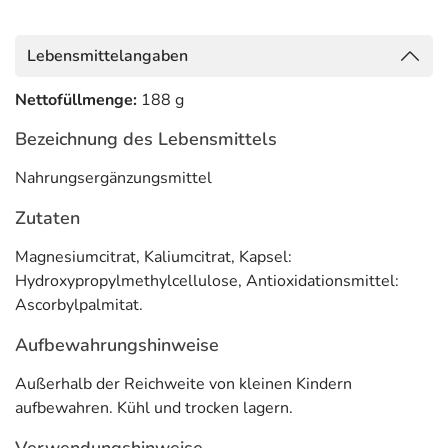
Anwendung
Lebensmittelangaben
5 Kapseln pro Tag verteilt auf 2-3 Portionen zu oder
zwischen den Mahlzeiten.
Nettofüllmenge:
188 g
Inhaltsstoffe pro Tagesportion (5 Kapseln)
Bezeichnung des Lebensmittels
Inhaltsstoff
pro 5 Kapseln
Nahrungsergänzungsmittel
Zutaten
Magnesium-Citrat
2520 mg
enthält 350 mg Magnesium
Magnesiumcitrat, Kaliumcitrat, Kapsel:
Kalium-Citrat
2000 mg
Hydroxypropylmethylcellulose, Antioxidationsmittel:
enthält 700 mg Kalium
Ascorbylpalmitat.
Adresse des Lebensmittel-Unternehmens
Aufbewahrungshinweise
pro medico GmbH
Außerhalb der Reichweite von kleinen Kindern
Baseler Str. 46
aufbewahren. Kühl und trocken lagern.
60329 Frankfurt am Main