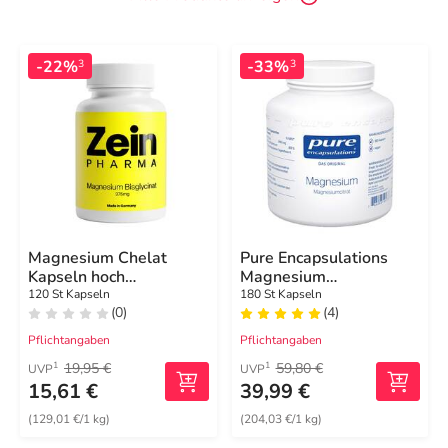
-22%
-33%
3
3
Magnesium Chelat
Pure Encapsulations
Kapseln hoch
Magnesium
bioverfügbar
Magnesiumcitrat
120 St Kapseln
180 St Kapseln
(0)
(4)
Kapseln
Pflichtangaben
Pflichtangaben
19,95 €
59,80 €
1
1
UVP
UVP
15,61 €
39,99 €
(129,01 €/1 kg)
(204,03 €/1 kg)