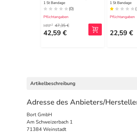
schwarz-grün
re.Größe 0
1 St Bandage
1 St Bandage
(0)
(
Pflichtangaben
Pflichtangaben
47,35 €
2
MRP
42,59 €
22,59 €
Artikelbeschreibung
Adresse des Anbieters/Herstelle
Bort GmbH
Am Schweizerbach 1
71384 Weinstadt