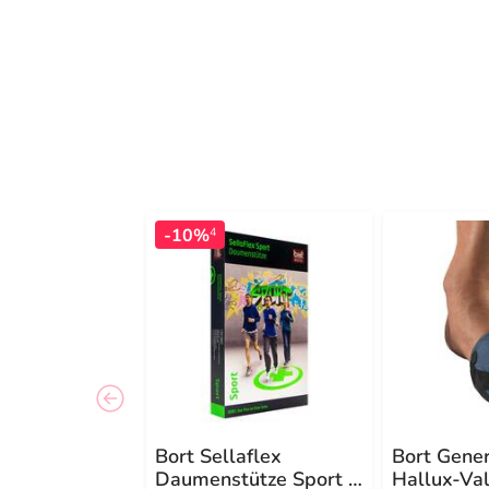
-10%
4
Bort Sellaflex
Bort Gener
Daumenstütze Sport L
Hallux-Va