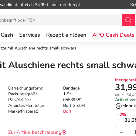
sandkostenfrei ab 34.99 € oder mit Rezept
Sc
 Cash
Services
Rezept einlösen
APO Cash Deals
tze mit Aluschiene rechts small schwarz
t Aluschiene rechts small schwa
Mengenrab
31,9
Darreichungsform:
Bandage
Packungsgröße:
1 St
34,4
MRP²
PZN/Art.Nr.:
05539382
Artikel ve
Anbieter/Hersteller:
Bort GmbH
Mehr k
Marke/Präparat:
Bort
-2%
31,3
Zur Artikelbeschreibung