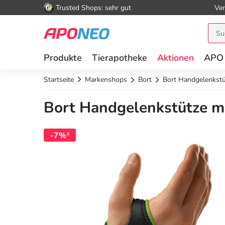
Trusted Shops: sehr gut
Ver
Produkte
Tierapotheke
Aktionen
APO
Startseite
Markenshops
Bort
Bort Handgelenkstü
Bort Handgelenkstütze mi
-7%
4