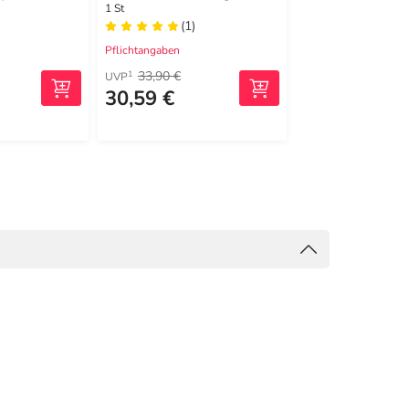
1 St
250 ml
(1)
(0)
Pflichtangaben
Pflichtangaben
33,90 €
1
UVP
30,59 €
5,99 €
(23,96 €/1 l)