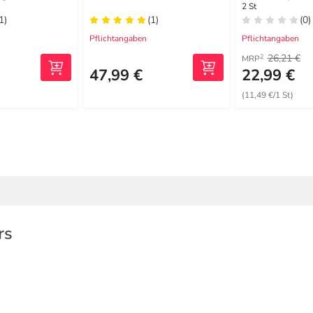
 blau
large
2 St
1)
(1)
(0)
Pflichtangaben
Pflichtangaben
26,21 €
2
MRP
47,99 €
22,99 €
(11,49 €/1 St)
rs