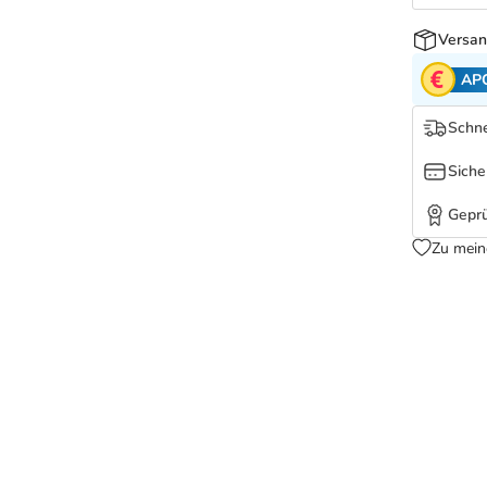
Versan
AP
Schne
Siche
Geprü
Zu mein