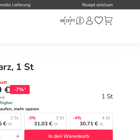
hnelle Lieferung
Rezept einlösen
rz, 1 St
att
9 €
-7%
4
1 St
9 €
rfügbar
aufen, mehr sparen
2 St
-3%
3 St
-4%
4 St
5 €
31,03 €
30,71 €
/ St
/ St
/ St
In den Warenkorb