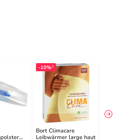
-10%
3
Bort Climacare
Bort
polster
Leibwärmer large haut
Spezialwasch