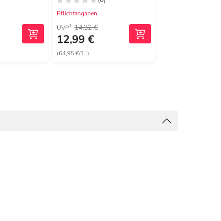
Pflichtangaben
Pflichtangaben
14,32 €
27,68 €
1
1
UVP
UVP
12,99 €
22,79 €
(64,95 €/1 l)
(22,79 €/1 l)