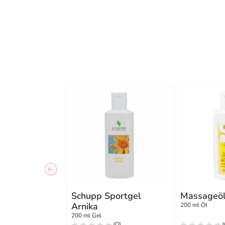
Schupp Sportgel
Massageö
Arnika
200 ml Öl
200 ml Gel
(0)
(