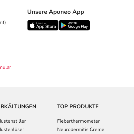
Unsere Aponeo App
if)
mular
ERKÄLTUNGEN
TOP PRODUKTE
ustenstiller
Fieberthermometer
ustenlöser
Neurodermitis Creme