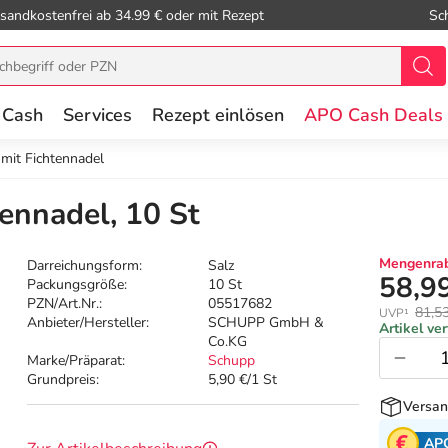
sandkostenfrei ab 34.99 € oder mit Rezept
Sc
 Cash
Services
Rezept einlösen
APO Cash Deals
mit Fichtennadel
ennadel, 10 St
Mengenrab
Darreichungsform:
Salz
58,9
Packungsgröße:
10 St
PZN/Art.Nr.:
05517682
81,5
UVP¹
Anbieter/Hersteller:
SCHUPP GmbH &
Artikel ve
Co.KG
Marke/Präparat:
Schupp
Grundpreis:
5,90 €/1 St
Versan
AP