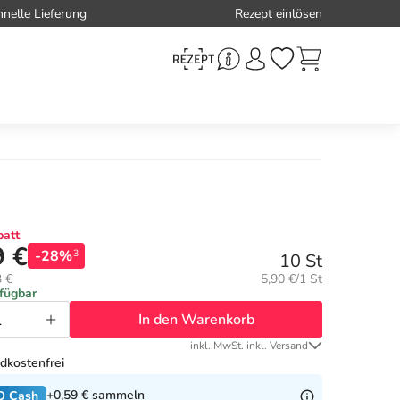
hnelle Lieferung
Rezept einlösen
att
9 €
-28%
3
10 St
Grundpreis:
3 €
5,90 €/1 St
rfügbar
In den Warenkorb
inkl. MwSt. inkl. Versand
dkostenfrei
+0,59 €
sammeln
O Cash