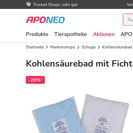
Trusted Shops: sehr gut
Ver
Produkte
Tierapotheke
Aktionen
APO
Startseite
Markenshops
Schupp
Kohlensäurebad 
Kohlensäurebad mit Ficht
-28%
3