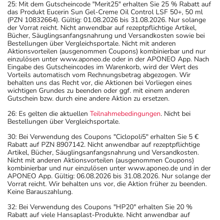
25: Mit dem Gutscheincode "Merit25" erhalten Sie 25 % Rabatt auf
das Produkt Eucerin Sun Gel-Creme Oil Control LSF 50+, 50 ml
(PZN 10832664). Gültig: 01.08.2026 bis 31.08.2026. Nur solange
der Vorrat reicht. Nicht anwendbar auf rezeptpflichtige Artikel,
Bücher, Säuglingsanfangsnahrung und Versandkosten sowie bei
Bestellungen über Vergleichsportale. Nicht mit anderen
Aktionsvorteilen (ausgenommen Coupons) kombinierbar und nur
einzulösen unter www.aponeo.de oder in der APONEO App. Nach
Eingabe des Gutscheincodes im Warenkorb, wird der Wert des
Vorteils automatisch vom Rechnungsbetrag abgezogen. Wir
behalten uns das Recht vor, die Aktionen bei Vorliegen eines
wichtigen Grundes zu beenden oder ggf. mit einem anderen
Gutschein bzw. durch eine andere Aktion zu ersetzen.
26: Es gelten die aktuellen
Teilnahmebedingungen
. Nicht bei
Bestellungen über Vergleichsportale.
30: Bei Verwendung des Coupons "Ciclopoli5" erhalten Sie 5 €
Rabatt auf PZN 8907142. Nicht anwendbar auf rezeptpflichtige
Artikel, Bücher, Säuglingsanfangsnahrung und Versandkosten.
Nicht mit anderen Aktionsvorteilen (ausgenommen Coupons)
kombinierbar und nur einzulösen unter www.aponeo.de und in der
APONEO App. Gültig: 06.08.2026 bis 31.08.2026. Nur solange der
Vorrat reicht. Wir behalten uns vor, die Aktion früher zu beenden.
Keine Barauszahlung.
32: Bei Verwendung des Coupons "HP20" erhalten Sie 20 %
Rabatt auf viele Hansaplast-Produkte. Nicht anwendbar auf