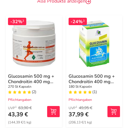
Alle Produkte anzeigen
-32%
-24%
3
3
Glucosamin 500 mg +
Glucosamin 500 mg +
Chondroitin 400 mg
Chondroitin 400 mg
Kapseln
Kapseln
270 St Kapseln
180 St Kapseln
(2)
(1)
Pflichtangaben
Pflichtangaben
63,90 €
49,95 €
1
1
UVP
UVP
43,39 €
37,99 €
(144,39 €/1 kg)
(206,13 €/1 kg)