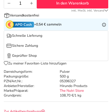
Refluthin, Lasea & Carmenthin Deals
Sport & Fitness
Täglich gut versorgt
In den Warenkorb
inkl. MwSt. inkl. Versand
Salus Deals
Tierapotheke
Versandkostenfrei
+0,54 €
sammeln
APO Cash
Vitamine & Mineralstoffe
Schnelle Lieferung
Marken
Sichere Zahlung
Geprüfter Shop
Zu meiner Favoriten-Liste hinzufügen
Darreichungsform:
Pulver
Packungsgröße:
500 g
PZN/Art.Nr.:
05396327
Anbieter/Hersteller:
Hirundo Products
Marke/Präparat:
The Nutri Store
Grundpreis:
108,70 €/1 kg
Zur Artikelbeschreibung