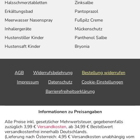
Halsschmerztabletten
Zinksalbe
Erkältungsbad
Pantoprazol
Meerwasser Nasenspray
Fußpilz Creme
Inhaliergeräte
Mückenschutz
Hustenstiller Kinder
Panthenol Salbe
Hustensaft Kinder
Bryonia
AGB
Widerrufsbelehrung
Bestellung widerrufen
Impressum
Datenschutz
Cookie-Einstellungen
Barrierefreiheitserklärung
Informationen zu Preisangaben
Alle Preise inkl. gesetzlicher Mehrwertsteuer, gegebenenfalls
zuzüglich 3,99 €
Versandkosten
, ab 34,99 € Bestellwert
versandkostenfrei innerhalb Deutschlands.
(Lieferung nach Österreich: 4,95 € Versandkosten unabhängig vom