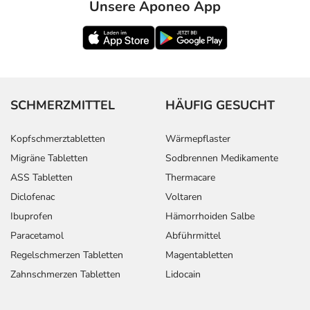
Unsere Aponeo App
SCHMERZMITTEL
HÄUFIG GESUCHT
Kopfschmerztabletten
Wärmepflaster
Migräne Tabletten
Sodbrennen Medikamente
ASS Tabletten
Thermacare
Diclofenac
Voltaren
Ibuprofen
Hämorrhoiden Salbe
Paracetamol
Abführmittel
Regelschmerzen Tabletten
Magentabletten
Zahnschmerzen Tabletten
Lidocain