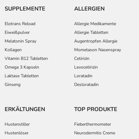
SUPPLEMENTE
ALLERGIEN
Elotrans Reload
Allergie Medikamente
Eiweißpulver
Allergie Tabletten
Melatonin Spray
Augentropfen Allergie
Kollagen
Mometason Nasenspray
Vitamin B12 Tabletten
Cetirizin
Omega 3 Kapseln
Levocetirizin
Laktase Tabletten
Loratadin
Ginseng
Desloratadin
ERKÄLTUNGEN
TOP PRODUKTE
Hustenstiller
Fieberthermometer
Hustenlöser
Neurodermitis Creme