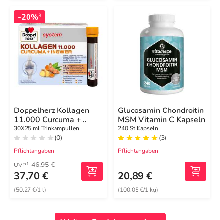
-20%
3
Doppelherz Kollagen
Glucosamin Chondroitin
11.000 Curcuma +
MSM Vitamin C Kapseln
Ingwer System
30X25 ml Trinkampullen
240 St Kapseln
(0)
(3)
Trinkampullen
Pflichtangaben
Pflichtangaben
46,95 €
1
UVP
37,70 €
20,89 €
(50,27 €/1 l)
(100,05 €/1 kg)