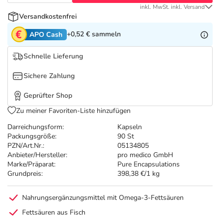
Refluthin, Lasea & Carmenthin Deals
Sport & Fitness
Täglich gut versorgt
inkl. MwSt. inkl. Versand
Versandkostenfrei
Salus Deals
Tierapotheke
+0,52 €
sammeln
APO Cash
Schnelle Lieferung
Vitamine & Mineralstoffe
Sichere Zahlung
Marken
Geprüfter Shop
Zu meiner Favoriten-Liste hinzufügen
Darreichungsform:
Kapseln
Packungsgröße:
90 St
PZN/Art.Nr.:
05134805
Anbieter/Hersteller:
pro medico GmbH
Marke/Präparat:
Pure Encapsulations
Grundpreis:
398,38 €/1 kg
Nahrungsergänzungsmittel mit Omega-3-Fettsäuren
Fettsäuren aus Fisch