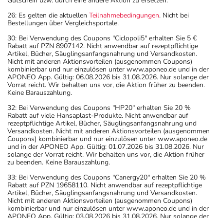
Gutschein bzw. durch eine andere Aktion zu ersetzen.
26: Es gelten die aktuellen
Teilnahmebedingungen
. Nicht bei
Bestellungen über Vergleichsportale.
30: Bei Verwendung des Coupons "Ciclopoli5" erhalten Sie 5 €
Rabatt auf PZN 8907142. Nicht anwendbar auf rezeptpflichtige
Artikel, Bücher, Säuglingsanfangsnahrung und Versandkosten.
Nicht mit anderen Aktionsvorteilen (ausgenommen Coupons)
kombinierbar und nur einzulösen unter www.aponeo.de und in der
APONEO App. Gültig: 06.08.2026 bis 31.08.2026. Nur solange der
Vorrat reicht. Wir behalten uns vor, die Aktion früher zu beenden.
Keine Barauszahlung.
32: Bei Verwendung des Coupons "HP20" erhalten Sie 20 %
Rabatt auf viele Hansaplast-Produkte. Nicht anwendbar auf
rezeptpflichtige Artikel, Bücher, Säuglingsanfangsnahrung und
Versandkosten. Nicht mit anderen Aktionsvorteilen (ausgenommen
Coupons) kombinierbar und nur einzulösen unter www.aponeo.de
und in der APONEO App. Gültig: 01.07.2026 bis 31.08.2026. Nur
solange der Vorrat reicht. Wir behalten uns vor, die Aktion früher
zu beenden. Keine Barauszahlung.
33: Bei Verwendung des Coupons "Canergy20" erhalten Sie 20 %
Rabatt auf PZN 19658110. Nicht anwendbar auf rezeptpflichtige
Artikel, Bücher, Säuglingsanfangsnahrung und Versandkosten.
Nicht mit anderen Aktionsvorteilen (ausgenommen Coupons)
kombinierbar und nur einzulösen unter www.aponeo.de und in der
APONEO App. Gültig: 03.08.2026 bis 31.08.2026. Nur solange der