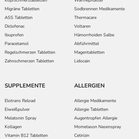
Kopfschmerztabletten
Wärmepflaster
Migräne Tabletten
Sodbrennen Medikamente
ASS Tabletten
Thermacare
Diclofenac
Voltaren
Ibuprofen
Hämorrhoiden Salbe
Paracetamol
Abführmittel
Regelschmerzen Tabletten
Magentabletten
Zahnschmerzen Tabletten
Lidocain
SUPPLEMENTE
ALLERGIEN
Elotrans Reload
Allergie Medikamente
Eiweißpulver
Allergie Tabletten
Melatonin Spray
Augentropfen Allergie
Kollagen
Mometason Nasenspray
Vitamin B12 Tabletten
Cetirizin