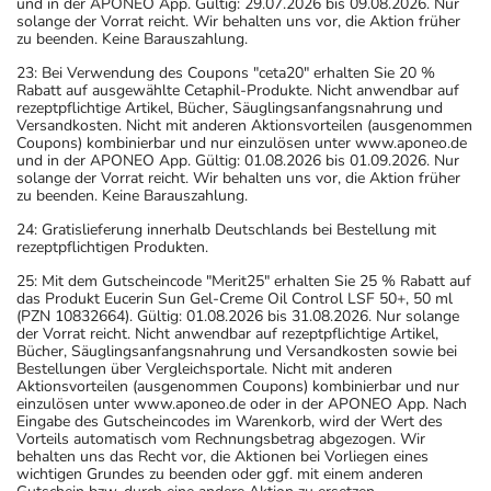
und in der APONEO App. Gültig: 29.07.2026 bis 09.08.2026. Nur
solange der Vorrat reicht. Wir behalten uns vor, die Aktion früher
zu beenden. Keine Barauszahlung.
23: Bei Verwendung des Coupons "ceta20" erhalten Sie 20 %
Rabatt auf ausgewählte Cetaphil-Produkte. Nicht anwendbar auf
rezeptpflichtige Artikel, Bücher, Säuglingsanfangsnahrung und
Versandkosten. Nicht mit anderen Aktionsvorteilen (ausgenommen
Coupons) kombinierbar und nur einzulösen unter www.aponeo.de
und in der APONEO App. Gültig: 01.08.2026 bis 01.09.2026. Nur
solange der Vorrat reicht. Wir behalten uns vor, die Aktion früher
zu beenden. Keine Barauszahlung.
24: Gratislieferung innerhalb Deutschlands bei Bestellung mit
rezeptpflichtigen Produkten.
25: Mit dem Gutscheincode "Merit25" erhalten Sie 25 % Rabatt auf
das Produkt Eucerin Sun Gel-Creme Oil Control LSF 50+, 50 ml
(PZN 10832664). Gültig: 01.08.2026 bis 31.08.2026. Nur solange
der Vorrat reicht. Nicht anwendbar auf rezeptpflichtige Artikel,
Bücher, Säuglingsanfangsnahrung und Versandkosten sowie bei
Bestellungen über Vergleichsportale. Nicht mit anderen
Aktionsvorteilen (ausgenommen Coupons) kombinierbar und nur
einzulösen unter www.aponeo.de oder in der APONEO App. Nach
Eingabe des Gutscheincodes im Warenkorb, wird der Wert des
Vorteils automatisch vom Rechnungsbetrag abgezogen. Wir
behalten uns das Recht vor, die Aktionen bei Vorliegen eines
wichtigen Grundes zu beenden oder ggf. mit einem anderen