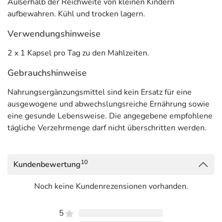
Außerhalb der Reichweite von kleinen Kindern
** Die positive Wirkung stellt sich nur ein, wenn täglich 3
aufbewahren. Kühl und trocken lagern.
g EPA und DHA verzehrt werden. Die tägliche
Gesamtaufnahme von 5 g EPA/DHA darf nicht
Verwendungshinweise
überschritten werden.
2 x 1 Kapsel pro Tag zu den Mahlzeiten.
Anwendung
Gebrauchshinweise
2×1 Kapsel pro Tag zu den Mahlzeiten.
Nahrungsergänzungsmittel sind kein Ersatz für eine
Adresse des Lebensmittel-Unternehmens
ausgewogene und abwechslungsreiche Ernährung sowie
eine gesunde Lebensweise. Die angegebene empfohlene
pro medico GmbH
tägliche Verzehrmenge darf nicht überschritten werden.
Baseler Str. 46
60329 Frankfurt am Main
10
Kundenbewertung
Informationen zu diesem Lebensmittel (wie z. B. Zutaten,
Allergene) sind bei den Lebensmittelangaben als pdf
Noch keine Kundenrezensionen vorhanden.
hinterlegt. (oben)
5