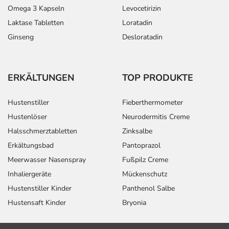
Omega 3 Kapseln
Levocetirizin
Laktase Tabletten
Loratadin
Ginseng
Desloratadin
ERKÄLTUNGEN
TOP PRODUKTE
Hustenstiller
Fieberthermometer
Hustenlöser
Neurodermitis Creme
Halsschmerztabletten
Zinksalbe
Erkältungsbad
Pantoprazol
Meerwasser Nasenspray
Fußpilz Creme
Inhaliergeräte
Mückenschutz
Hustenstiller Kinder
Panthenol Salbe
Hustensaft Kinder
Bryonia