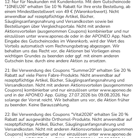
12: Nur für Neukunden mit Kundenkonto. Mit dem Gutscheincode
"10NEU26" erhalten Sie 10 % Rabatt für Ihre erste Bestellung, ab
einem Mindestbestellwert von 49 € (Warenkorbwert). Nicht
anwendbar auf rezeptpflichtige Artikel, Bücher,
Säuglingsanfangsnahrung und Versandkosten sowie bei
Bestellungen über Vergleichsportale. Nicht mit anderen
Aktionsvorteilen (ausgenommen Coupons) kombinierbar und nur
einzulösen unter www.aponeo.de oder in der APONEO App. Nach
Eingabe des Gutscheincodes im Warenkorb, wird der Wert des
Vorteils automatisch vom Rechnungsbetrag abgezogen. Wir
behalten uns das Recht vor, die Aktionen bei Vorliegen eines
wichtigen Grundes zu beenden oder ggf. mit einem anderen
Gutschein bzw. durch eine andere Aktion zu ersetzen.
21: Bei Verwendung des Coupons "Summer20" erhalten Sie 20 %
Rabatt auf viele Pierre Fabre-Produkte. Nicht anwendbar auf
rezeptpflichtige Artikel, Bücher, Säuglingsanfangsnahrung und
Versandkosten. Nicht mit anderen Aktionsvorteilen (ausgenommen
Coupons) kombinierbar und nur einzulösen unter www.aponeo.de
und in der APONEO App. Gültig: 27.07.2026 bis 09.08.2026. Nur
solange der Vorrat reicht. Wir behalten uns vor, die Aktion früher
zu beenden. Keine Barauszahlung.
22: Bei Verwendung des Coupons "Vital2026" erhalten Sie 20 %
Rabatt auf ausgewählte Orthomol-Produkte. Nicht anwendbar auf
rezeptpflichtige Artikel, Bücher, Säuglingsanfangsnahrung und
Versandkosten. Nicht mit anderen Aktionsvorteilen (ausgenommen
Coupons) kombinierbar und nur einzulösen unter www.aponeo.de