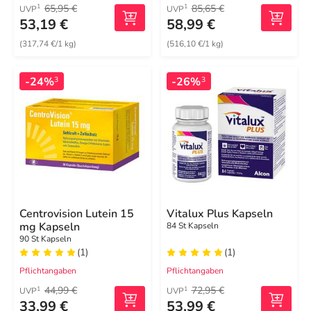
65,95 €
85,65 €
1
1
UVP
UVP
53,19 €
58,99 €
(317,74 €/1 kg)
(516,10 €/1 kg)
-24%
-26%
3
3
Centrovision Lutein 15
Vitalux Plus Kapseln
mg Kapseln
84 St Kapseln
90 St Kapseln
(1)
(1)
Pflichtangaben
Pflichtangaben
44,99 €
72,95 €
1
1
UVP
UVP
33,99 €
53,99 €