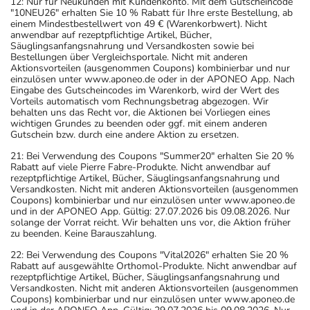
12: Nur für Neukunden mit Kundenkonto. Mit dem Gutscheincode
"10NEU26" erhalten Sie 10 % Rabatt für Ihre erste Bestellung, ab
einem Mindestbestellwert von 49 € (Warenkorbwert). Nicht
anwendbar auf rezeptpflichtige Artikel, Bücher,
Säuglingsanfangsnahrung und Versandkosten sowie bei
Bestellungen über Vergleichsportale. Nicht mit anderen
Aktionsvorteilen (ausgenommen Coupons) kombinierbar und nur
einzulösen unter www.aponeo.de oder in der APONEO App. Nach
Eingabe des Gutscheincodes im Warenkorb, wird der Wert des
Vorteils automatisch vom Rechnungsbetrag abgezogen. Wir
behalten uns das Recht vor, die Aktionen bei Vorliegen eines
wichtigen Grundes zu beenden oder ggf. mit einem anderen
Gutschein bzw. durch eine andere Aktion zu ersetzen.
21: Bei Verwendung des Coupons "Summer20" erhalten Sie 20 %
Rabatt auf viele Pierre Fabre-Produkte. Nicht anwendbar auf
rezeptpflichtige Artikel, Bücher, Säuglingsanfangsnahrung und
Versandkosten. Nicht mit anderen Aktionsvorteilen (ausgenommen
Coupons) kombinierbar und nur einzulösen unter www.aponeo.de
und in der APONEO App. Gültig: 27.07.2026 bis 09.08.2026. Nur
solange der Vorrat reicht. Wir behalten uns vor, die Aktion früher
zu beenden. Keine Barauszahlung.
22: Bei Verwendung des Coupons "Vital2026" erhalten Sie 20 %
Rabatt auf ausgewählte Orthomol-Produkte. Nicht anwendbar auf
rezeptpflichtige Artikel, Bücher, Säuglingsanfangsnahrung und
Versandkosten. Nicht mit anderen Aktionsvorteilen (ausgenommen
Coupons) kombinierbar und nur einzulösen unter www.aponeo.de