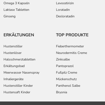
Omega 3 Kapseln
Levocetirizin
Laktase Tabletten
Loratadin
Ginseng
Desloratadin
ERKÄLTUNGEN
TOP PRODUKTE
Hustenstiller
Fieberthermometer
Hustenlöser
Neurodermitis Creme
Halsschmerztabletten
Zinksalbe
Erkältungsbad
Pantoprazol
Meerwasser Nasenspray
Fußpilz Creme
Inhaliergeräte
Mückenschutz
Hustenstiller Kinder
Panthenol Salbe
Hustensaft Kinder
Bryonia