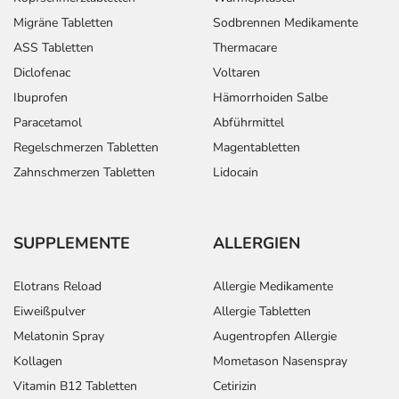
Migräne Tabletten
Sodbrennen Medikamente
ASS Tabletten
Thermacare
Diclofenac
Voltaren
Ibuprofen
Hämorrhoiden Salbe
Paracetamol
Abführmittel
Regelschmerzen Tabletten
Magentabletten
Zahnschmerzen Tabletten
Lidocain
SUPPLEMENTE
ALLERGIEN
Elotrans Reload
Allergie Medikamente
Eiweißpulver
Allergie Tabletten
Melatonin Spray
Augentropfen Allergie
Kollagen
Mometason Nasenspray
Vitamin B12 Tabletten
Cetirizin