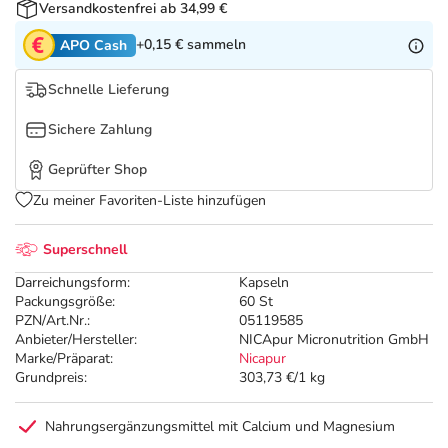
Refluthin, Lasea & Carmenthin Deals
Sport & Fitness
Täglich gut versorgt
Versandkostenfrei ab 34,99 €
+0,15 €
sammeln
APO Cash
Salus Deals
Tierapotheke
Schnelle Lieferung
Vitamine & Mineralstoffe
Sichere Zahlung
Geprüfter Shop
Marken
Zu meiner Favoriten-Liste hinzufügen
Superschnell
Darreichungsform:
Kapseln
Packungsgröße:
60 St
PZN/Art.Nr.:
05119585
Anbieter/Hersteller:
NICApur Micronutrition GmbH
Marke/Präparat:
Nicapur
Grundpreis:
303,73 €/1 kg
Nahrungsergänzungsmittel mit Calcium und Magnesium