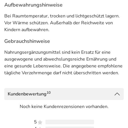
Anwendung
Aufbewahrungshinweise
Täglich 3 x 1 Kapsel mit viel Flüssigkeit zwischen den
Bei Raumtemperatur, trocken und lichtgeschützt lagern.
Mahlzeiten verzehren.
Vor Wärme schützen. Außerhalb der Reichweite von
Kindern aufbewahren.
Inhaltsstoffe pro Tagesdosis 3 Kapseln
Gebrauchshinweise
Inhaltsstoff
pro Tagesdosis zu 3 Kapseln
**NRV %
Nahrungsergänzungsmittel sind kein Ersatz für eine
ausgewogene und abwechslungsreiche Ernährung und
Calcium
250 mg
31
eine gesunde Lebensweise. Die angegebene empfohlene
Magnesium
180 mg
48
tägliche Verzehrmenge darf nicht überschritten werden.
** % der Referenzmenge nach EU Verordnung
1169/2011
10
Kundenbewertung
*** keine Referenzmenge vorhanden
Noch keine Kundenrezensionen vorhanden.
Adresse des Lebensmittel-Unternehmens
5
NICApur Micronutrition GmbH