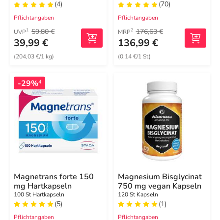
(4)
(70)
Kapseln
Pflichtangaben
Pflichtangaben
59,80 €
176,63 €
1
2
UVP
MRP
39,99 €
136,99 €
(204,03 €/1 kg)
(0,14 €/1 St)
-29%
4
Magnetrans forte 150
Magnesium Bisglycinat
mg Hartkapseln
750 mg vegan Kapseln
100 St Hartkapseln
120 St Kapseln
(5)
(1)
Pflichtangaben
Pflichtangaben