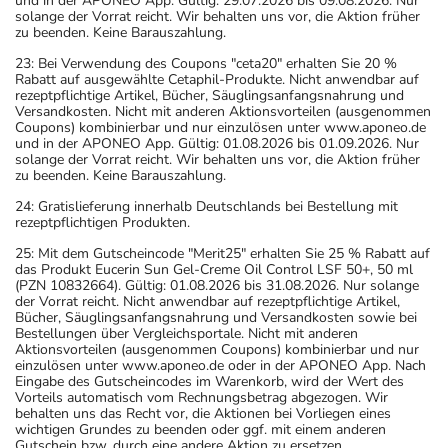
und in der APONEO App. Gültig: 29.07.2026 bis 09.08.2026. Nur
solange der Vorrat reicht. Wir behalten uns vor, die Aktion früher
zu beenden. Keine Barauszahlung.
23: Bei Verwendung des Coupons "ceta20" erhalten Sie 20 %
Rabatt auf ausgewählte Cetaphil-Produkte. Nicht anwendbar auf
rezeptpflichtige Artikel, Bücher, Säuglingsanfangsnahrung und
Versandkosten. Nicht mit anderen Aktionsvorteilen (ausgenommen
Coupons) kombinierbar und nur einzulösen unter www.aponeo.de
und in der APONEO App. Gültig: 01.08.2026 bis 01.09.2026. Nur
solange der Vorrat reicht. Wir behalten uns vor, die Aktion früher
zu beenden. Keine Barauszahlung.
24: Gratislieferung innerhalb Deutschlands bei Bestellung mit
rezeptpflichtigen Produkten.
25: Mit dem Gutscheincode "Merit25" erhalten Sie 25 % Rabatt auf
das Produkt Eucerin Sun Gel-Creme Oil Control LSF 50+, 50 ml
(PZN 10832664). Gültig: 01.08.2026 bis 31.08.2026. Nur solange
der Vorrat reicht. Nicht anwendbar auf rezeptpflichtige Artikel,
Bücher, Säuglingsanfangsnahrung und Versandkosten sowie bei
Bestellungen über Vergleichsportale. Nicht mit anderen
Aktionsvorteilen (ausgenommen Coupons) kombinierbar und nur
einzulösen unter www.aponeo.de oder in der APONEO App. Nach
Eingabe des Gutscheincodes im Warenkorb, wird der Wert des
Vorteils automatisch vom Rechnungsbetrag abgezogen. Wir
behalten uns das Recht vor, die Aktionen bei Vorliegen eines
wichtigen Grundes zu beenden oder ggf. mit einem anderen
Gutschein bzw. durch eine andere Aktion zu ersetzen.