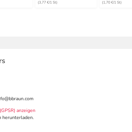
(3,77 €/1 St)
(1,70 €/1 St)
rs
info@bbraun.com
(GPSR) anzeigen
n herunterladen.