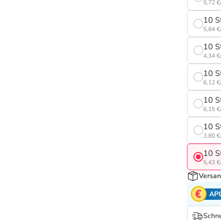
5,72 €
10 S
5,84 €
10 S
4,34 €
10 S
6,12 €
10 S
6,15 €
10 S
3,80 €
10 S
5,43 €
Versan
AP
Schne