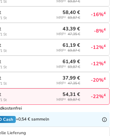
MRP²
69,87 €
/1 St
58,40 €
t
4
-16%
MRP²
69,87 €
/1 St
43,39 €
t
4
-8%
MRP²
47,35 €
/1 St
61,19 €
t
4
-12%
MRP²
69,87 €
/1 St
61,49 €
t
4
-12%
MRP²
69,87 €
/1 St
37,99 €
t
4
-20%
MRP²
47,35 €
/1 St
54,31 €
t
4
-22%
MRP²
69,87 €
/1 St
dkostenfrei
+0,54 €
sammeln
O Cash
lle Lieferung