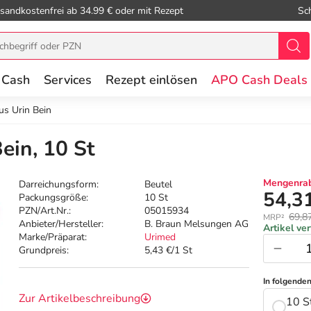
sandkostenfrei ab 34.99 € oder mit Rezept
Sc
 Cash
Services
Rezept einlösen
APO Cash Deals
us Urin Bein
ein, 10 St
Mengenrab
Darreichungsform:
Beutel
54,3
Packungsgröße:
10 St
PZN/Art.Nr.:
05015934
69,8
MRP²
Anbieter/Hersteller:
B. Braun Melsungen AG
Artikel ve
Marke/Präparat:
Urimed
Grundpreis:
5,43 €/1 St
In folgende
Zur Artikelbeschreibung
10 S