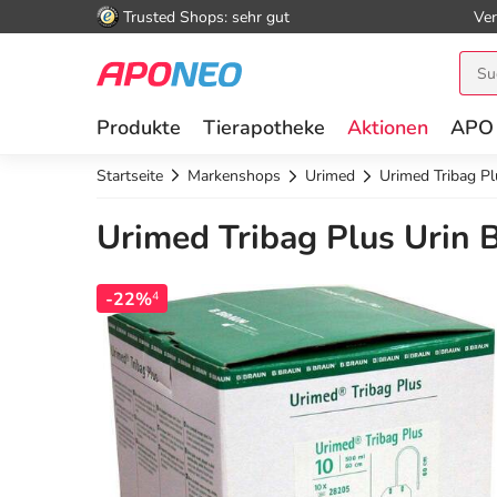
Trusted Shops: sehr gut
Ver
Produkte
Tierapotheke
Aktionen
APO
Startseite
Markenshops
Urimed
Urimed Tribag Pl
Urimed Tribag Plus Urin B
-22%
4