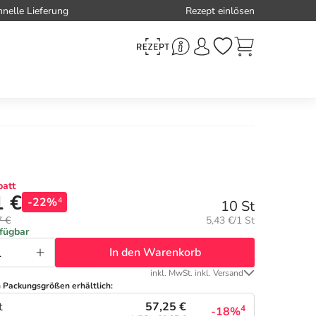
hnelle Lieferung
Rezept einlösen
att
1 €
-22%
4
10 St
Grundpreis:
7 €
5,43 €/1 St
rfügbar
In den Warenkorb
inkl. MwSt. inkl. Versand
n Packungsgrößen erhältlich:
57,25 €
t
4
-18%