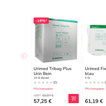
-18%
4
Urimed Tribag Plus
Urimed Fi
Urin Bein
blau
10 St Beutel
5 St
(0)
(
Pflichtangaben
Pflichtangaben
69,87 €
2
MRP
57,25 €
61,19 €