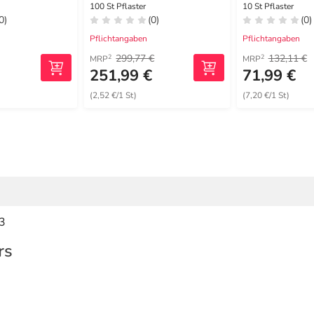
100 St Pflaster
10 St Pflaster
0)
(0)
(0)
Pflichtangaben
Pflichtangaben
299,77 €
132,11 €
2
2
MRP
MRP
251,99 €
71,99 €
(2,52 €/1 St)
(7,20 €/1 St)
3
rs