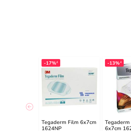
-17%
-13%
4
4
Tegaderm Film 6x7cm
Tegaderm
1624NP
6x7cm 16