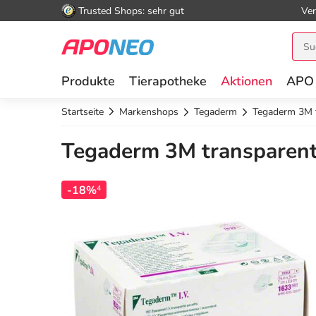
Trusted Shops: sehr gut
Ver
Produkte
Tierapotheke
Aktionen
APO
Startseite
Markenshops
Tegaderm
Tegaderm 3M 
Tegaderm 3M transparent
-18%
4