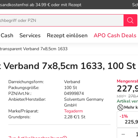
sandkostenfrei ab 34.99 € oder mit Rezept
Sc
 Cash
Services
Rezept einlösen
APO Cash Deals
transparent Verband 7x8,5cm 1633
 Verband 7x8,5cm 1633, 100 St
Mengenrab
Darreichungsform:
Verband
227,
Packungsgröße:
100 St
PZN/Art.Nr.:
04999874
278,
MRP²
Anbieter/Hersteller:
Solventum Germany
Artikel ve
GmbH
Mehr k
Marke/Präparat:
Tegaderm
-1%
Grundpreis:
2,28 €/1 St
225,9