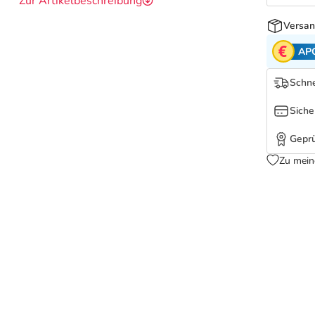
Zur Artikelbeschreibung
Versan
AP
Schne
Siche
Geprü
Zu mein