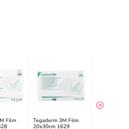
-30%
4
M Film
Tegaderm 3M Film
Tegaderm 3M 
628
20x30cm 1629
10cmx2m Rol