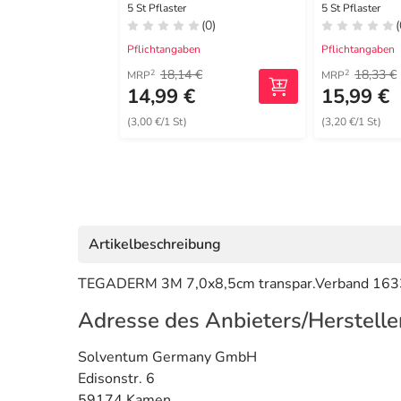
5 St Pflaster
5 St Pflaster
(0)
(
Pflichtangaben
Pflichtangaben
18,14 €
18,33 €
2
2
MRP
MRP
14,99 €
15,99 €
(3,00 €/1 St)
(3,20 €/1 St)
Artikelbeschreibung
TEGADERM 3M 7,0x8,5cm transpar.Verband 163
Adresse des Anbieters/Herstelle
Solventum Germany GmbH
Edisonstr. 6
59174 Kamen