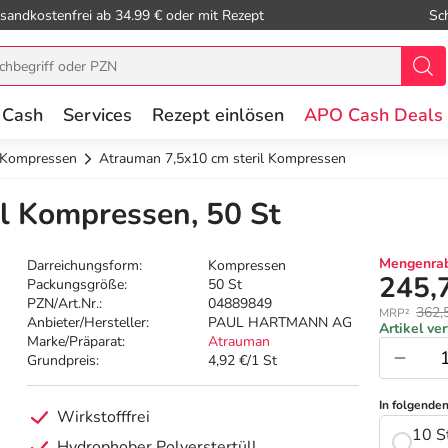
sandkostenfrei ab 34.99 € oder mit Rezept
Sc
 Cash
Services
Rezept einlösen
APO Cash Deals
e Kompressen
Atrauman 7,5x10 cm steril Kompressen
l Kompressen, 50 St
Mengenrab
Darreichungsform:
Kompressen
245,
Packungsgröße:
50 St
PZN/Art.Nr.:
04889849
362,
MRP²
Anbieter/Hersteller:
PAUL HARTMANN AG
Artikel ve
Marke/Präparat:
Atrauman
Grundpreis:
4,92 €/1 St
In folgende
Wirkstofffrei
10 S
Hydrophober Polyerstertüll