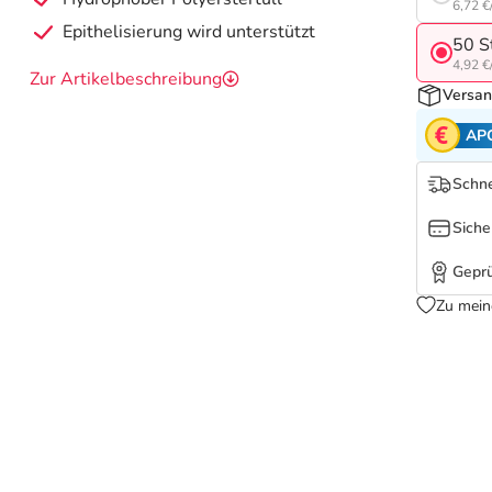
6,72 €
Epithelisierung wird unterstützt
50 S
4,92 €
Zur Artikelbeschreibung
Versan
AP
Schne
Siche
Geprü
Zu mein