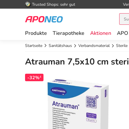
Trusted Shops: sehr gut
Ver
Produkte
Tierapotheke
Aktionen
APO
Startseite
Sanitätshaus
Verbandsmaterial
Steril
Atrauman 7,5x10 cm steri
-32%
4