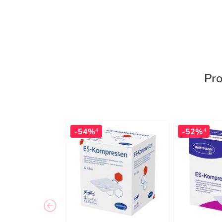
Pro
-54%
-52%
4
4