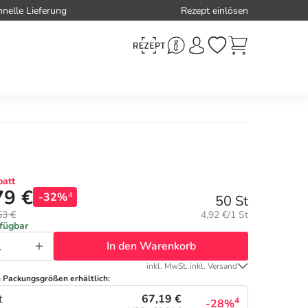
hnelle Lieferung
Rezept einlösen
att
79 €
-32%
4
50 St
Grundpreis:
53 €
4,92 €/1 St
rfügbar
In den Warenkorb
inkl. MwSt. inkl. Versand
n Packungsgrößen erhältlich:
67,19 €
t
4
-28%