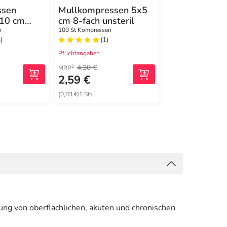
ssen
Mullkompressen 5x5
Hansaplast S
x10 cm
cm 8-fach unsteril
Kompressen 7
cm steril
n
100 St Kompressen
5X2 St Pflaster
)
(1)
(0)
Pflichtangaben
Pflichtangaben
4,30 €
2
MRP
2,59 €
2,99 €
(0,03 €/1 St)
(0,30 €/1 St)
ung von oberflächlichen, akuten und chronischen