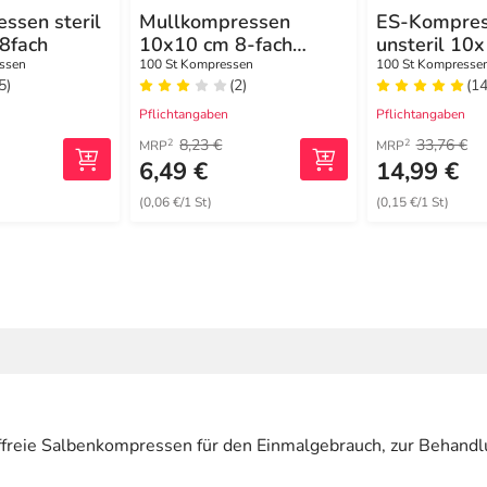
ssen steril
Mullkompressen
ES-Kompre
8fach
10x10 cm 8-fach
unsteril 10
unsteril
12fach
ssen
100 St Kompressen
100 St Kompresse
5)
(2)
(14
Pflichtangaben
Pflichtangaben
8,23 €
33,76 €
2
2
MRP
MRP
6,49 €
14,99 €
(0,06 €/1 St)
(0,15 €/1 St)
fffreie Salbenkompressen für den Einmalgebrauch, zur Behandl