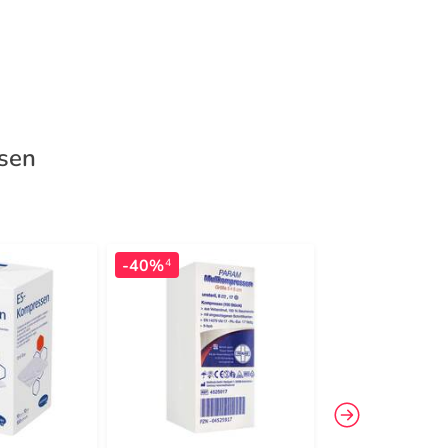
ssen
-40%
-20 %
EXTR
4
32