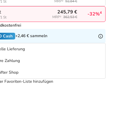
MRP²
92,84 €
/1 St
245,79 €
t
4
-32%
MRP²
362,53 €
/1 St
dkostenfrei
+2,46 €
sammeln
O Cash
lle Lieferung
re Zahlung
fter Shop
er Favoriten-Liste hinzufügen