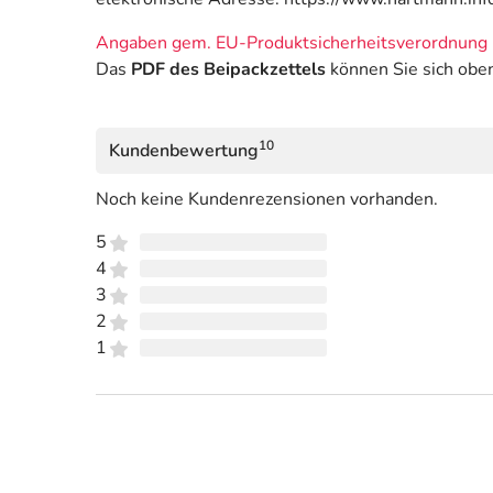
Angaben gem. EU-Produktsicherheitsverordnung 
Das
PDF des Beipackzettels
können Sie sich obe
10
Kundenbewertung
Noch keine Kundenrezensionen vorhanden.
5
4
3
2
1