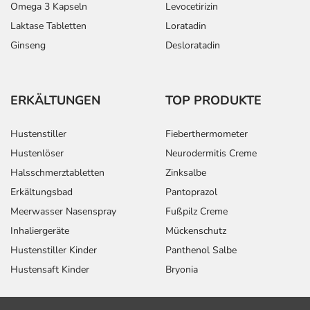
Omega 3 Kapseln
Levocetirizin
Laktase Tabletten
Loratadin
Ginseng
Desloratadin
ERKÄLTUNGEN
TOP PRODUKTE
Hustenstiller
Fieberthermometer
Hustenlöser
Neurodermitis Creme
Halsschmerztabletten
Zinksalbe
Erkältungsbad
Pantoprazol
Meerwasser Nasenspray
Fußpilz Creme
Inhaliergeräte
Mückenschutz
Hustenstiller Kinder
Panthenol Salbe
Hustensaft Kinder
Bryonia