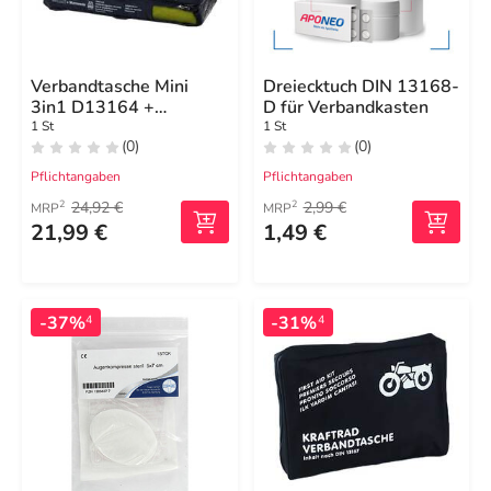
Verbandtasche Mini
Dreiecktuch DIN 13168-
3in1 D13164 +
D für Verbandkasten
Warndreieck + Weste
1 St
1 St
(0)
(0)
Pflichtangaben
Pflichtangaben
24,92 €
2,99 €
2
2
MRP
MRP
21,99 €
1,49 €
-37%
-31%
4
4