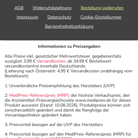
AGB
Widerrufsbelehrung
Bestellung widerrufen
Impressum
Datenschutz
Cookie-Einstellungen
Barrierefreiheitserklärung
Informationen zu Preisangaben
Alle Preise inkl. gesetzlicher Mehrwertsteuer, gegebenenfalls
zuzüglich 3,99 €
Versandkosten
, ab 34,99 € Bestellwert
versandkostenfrei innerhalb Deutschlands.
(Lieferung nach Österreich: 4,95 € Versandkosten unabhängig vom
Bestellwert)
1: Unverbindliche Preisempfehlung des Herstellers (UVP)
2:
MediPreis-Referenzpreis (MRP)
: der höchste Verkaufspreis, den
die Arzneimittel-Preisvergleichsseite www.medipreis.de für dieses
Produkt ausweist (Stand: 10.08.2026). Produktpreise können sich
zwischenzeitlich geändert und damit die Rangfolge der
Versandapotheken geändert haben.
3: Preisvorteil bezogen auf die UVP des Herstellers
4: Preisvorteil bezogen auf den MediPreis-Referenzpreis (MRP) für