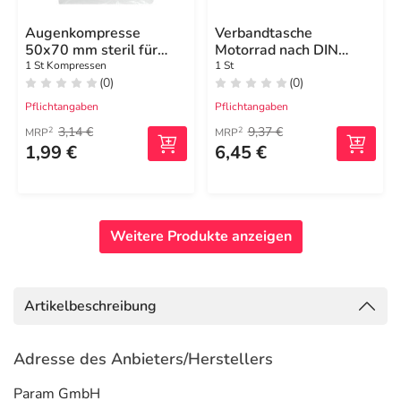
Augenkompresse
Verbandtasche
50x70 mm steril für
Motorrad nach DIN
Verbandkasten
13167
1 St Kompressen
1 St
(0)
(0)
Pflichtangaben
Pflichtangaben
3,14 €
9,37 €
2
2
MRP
MRP
1,99 €
6,45 €
Weitere Produkte anzeigen
Artikelbeschreibung
Adresse des Anbieters/Herstellers
Param GmbH