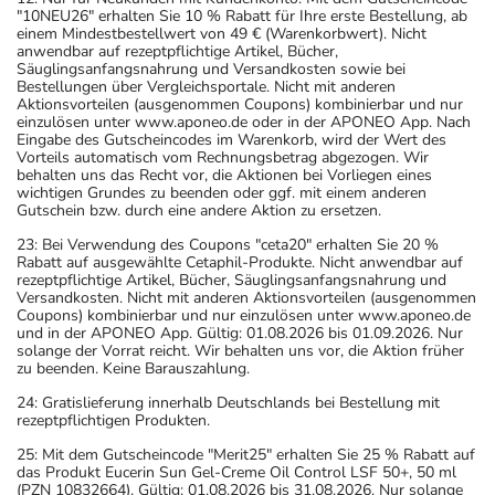
"10NEU26" erhalten Sie 10 % Rabatt für Ihre erste Bestellung, ab
einem Mindestbestellwert von 49 € (Warenkorbwert). Nicht
anwendbar auf rezeptpflichtige Artikel, Bücher,
Säuglingsanfangsnahrung und Versandkosten sowie bei
Bestellungen über Vergleichsportale. Nicht mit anderen
Aktionsvorteilen (ausgenommen Coupons) kombinierbar und nur
einzulösen unter www.aponeo.de oder in der APONEO App. Nach
Eingabe des Gutscheincodes im Warenkorb, wird der Wert des
Vorteils automatisch vom Rechnungsbetrag abgezogen. Wir
behalten uns das Recht vor, die Aktionen bei Vorliegen eines
wichtigen Grundes zu beenden oder ggf. mit einem anderen
Gutschein bzw. durch eine andere Aktion zu ersetzen.
23: Bei Verwendung des Coupons "ceta20" erhalten Sie 20 %
Rabatt auf ausgewählte Cetaphil-Produkte. Nicht anwendbar auf
rezeptpflichtige Artikel, Bücher, Säuglingsanfangsnahrung und
Versandkosten. Nicht mit anderen Aktionsvorteilen (ausgenommen
Coupons) kombinierbar und nur einzulösen unter www.aponeo.de
und in der APONEO App. Gültig: 01.08.2026 bis 01.09.2026. Nur
solange der Vorrat reicht. Wir behalten uns vor, die Aktion früher
zu beenden. Keine Barauszahlung.
24: Gratislieferung innerhalb Deutschlands bei Bestellung mit
rezeptpflichtigen Produkten.
25: Mit dem Gutscheincode "Merit25" erhalten Sie 25 % Rabatt auf
das Produkt Eucerin Sun Gel-Creme Oil Control LSF 50+, 50 ml
(PZN 10832664). Gültig: 01.08.2026 bis 31.08.2026. Nur solange