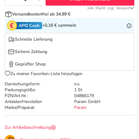
Refluthin, Lasea & Carmenthin Deals
Sport & Fitness
Sommerpflege für Haar und Kopfhaut
inkl. MwSt. zzgl. Versand
Versandkostenfrei ab 34,99 €
Salus Deals
Tierapotheke
Täglich gut versorgt
+0,16 €
sammeln
APO Cash
Vitamine & Mineralstoffe
Schnelle Lieferung
Sichere Zahlung
Marken
Geprüfter Shop
Zu meiner Favoriten-Liste hinzufügen
Darreichungsform:
n.v.
Packungsgröße:
1 St
PZN/Art.Nr.:
04866179
Anbieter/Hersteller:
Param GmbH
Marke/Präparat:
Param
Zur Artikelbeschreibung