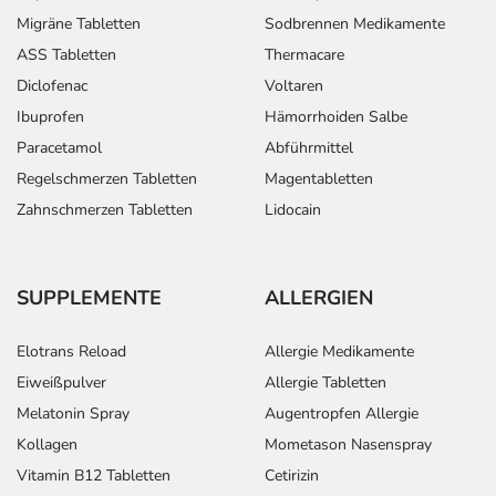
Migräne Tabletten
Sodbrennen Medikamente
ASS Tabletten
Thermacare
Diclofenac
Voltaren
Ibuprofen
Hämorrhoiden Salbe
Paracetamol
Abführmittel
Regelschmerzen Tabletten
Magentabletten
Zahnschmerzen Tabletten
Lidocain
SUPPLEMENTE
ALLERGIEN
Elotrans Reload
Allergie Medikamente
Eiweißpulver
Allergie Tabletten
Melatonin Spray
Augentropfen Allergie
Kollagen
Mometason Nasenspray
Vitamin B12 Tabletten
Cetirizin