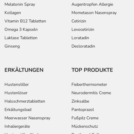
Melatonin Spray
Augentropfen Allergie
Kollagen
Mometason Nasenspray
Vitamin B12 Tabletten
Cetirizin
Omega 3 Kapseln
Levocetirizin
Laktase Tabletten
Loratadin
Ginseng
Desloratadin
ERKÄLTUNGEN
TOP PRODUKTE
Hustenstiller
Fieberthermometer
Hustenlöser
Neurodermitis Creme
Halsschmerztabletten
Zinksalbe
Erkältungsbad
Pantoprazol
Meerwasser Nasenspray
Fußpilz Creme
Inhaliergeräte
Mückenschutz