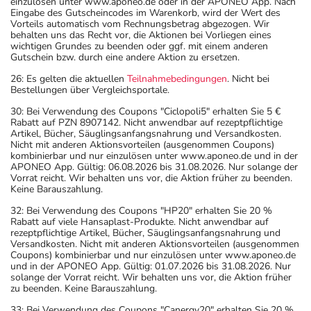
einzulösen unter www.aponeo.de oder in der APONEO App. Nach
Eingabe des Gutscheincodes im Warenkorb, wird der Wert des
Vorteils automatisch vom Rechnungsbetrag abgezogen. Wir
behalten uns das Recht vor, die Aktionen bei Vorliegen eines
wichtigen Grundes zu beenden oder ggf. mit einem anderen
Gutschein bzw. durch eine andere Aktion zu ersetzen.
26: Es gelten die aktuellen
Teilnahmebedingungen
. Nicht bei
Bestellungen über Vergleichsportale.
30: Bei Verwendung des Coupons "Ciclopoli5" erhalten Sie 5 €
Rabatt auf PZN 8907142. Nicht anwendbar auf rezeptpflichtige
Artikel, Bücher, Säuglingsanfangsnahrung und Versandkosten.
Nicht mit anderen Aktionsvorteilen (ausgenommen Coupons)
kombinierbar und nur einzulösen unter www.aponeo.de und in der
APONEO App. Gültig: 06.08.2026 bis 31.08.2026. Nur solange der
Vorrat reicht. Wir behalten uns vor, die Aktion früher zu beenden.
Keine Barauszahlung.
32: Bei Verwendung des Coupons "HP20" erhalten Sie 20 %
Rabatt auf viele Hansaplast-Produkte. Nicht anwendbar auf
rezeptpflichtige Artikel, Bücher, Säuglingsanfangsnahrung und
Versandkosten. Nicht mit anderen Aktionsvorteilen (ausgenommen
Coupons) kombinierbar und nur einzulösen unter www.aponeo.de
und in der APONEO App. Gültig: 01.07.2026 bis 31.08.2026. Nur
solange der Vorrat reicht. Wir behalten uns vor, die Aktion früher
zu beenden. Keine Barauszahlung.
33: Bei Verwendung des Coupons "Canergy20" erhalten Sie 20 %