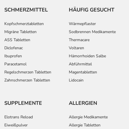
SCHMERZMITTEL
HÄUFIG GESUCHT
Kopfschmerztabletten
Wärmepflaster
Migräne Tabletten
Sodbrennen Medikamente
ASS Tabletten
Thermacare
Diclofenac
Voltaren
Ibuprofen
Hämorrhoiden Salbe
Paracetamol
Abführmittel
Regelschmerzen Tabletten
Magentabletten
Zahnschmerzen Tabletten
Lidocain
SUPPLEMENTE
ALLERGIEN
Elotrans Reload
Allergie Medikamente
Eiweißpulver
Allergie Tabletten