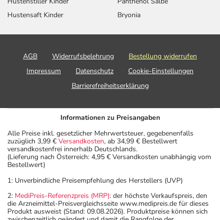
Hustenstiller Kinder
Panthenol Salbe
Hustensaft Kinder
Bryonia
AGB
Widerrufsbelehrung
Bestellung widerrufen
Impressum
Datenschutz
Cookie-Einstellungen
Barrierefreiheitserklärung
Informationen zu Preisangaben
Alle Preise inkl. gesetzlicher Mehrwertsteuer, gegebenenfalls
zuzüglich 3,99 €
Versandkosten
, ab 34,99 € Bestellwert
versandkostenfrei innerhalb Deutschlands.
(Lieferung nach Österreich: 4,95 € Versandkosten unabhängig vom
Bestellwert)
1: Unverbindliche Preisempfehlung des Herstellers (UVP)
2:
MediPreis-Referenzpreis (MRP)
: der höchste Verkaufspreis, den
die Arzneimittel-Preisvergleichsseite www.medipreis.de für dieses
Produkt ausweist (Stand: 09.08.2026). Produktpreise können sich
zwischenzeitlich geändert und damit die Rangfolge der