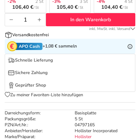
Refluthin, Lasea & Carmenthin Deals
Sport & Fitness
Täglich gut versorgt
-2%
2 St
-3%
3 St
-4%
4 St
106,40 €
105,40 €
104,40 €
/ St
/ St
/ St
Salus Deals
Tierapotheke
In den Warenkorb
inkl. MwSt. inkl. Versand
Versandkostenfrei
Vitamine & Mineralstoffe
+1,08 €
sammeln
APO Cash
Marken
Schnelle Lieferung
Sichere Zahlung
Geprüfter Shop
Zu meiner Favoriten-Liste hinzufügen
Darreichungsform:
Basisplatte
Packungsgröße:
5 St
PZN/Art.Nr.:
04797165
Anbieter/Hersteller:
Hollister Incorporated
Marke/Präparat:
Hollister