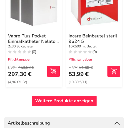
Vapro Plus Pocket
Incare Beinbeutel steril
Einmalkatheter Nelaton
9624 5
Ch 14 40 cm
2x30 St Katheter
10X500 ml Beutel
(0)
(0)
Pflichtangaben
Pflichtangaben
453,56 €
61,60 €
1
2
UVP
MRP
297,30 €
53,99 €
(4,96 €/1 St)
(10,80 €/1 l)
Weitere Produkte anzeigen
Artikelbeschreibung