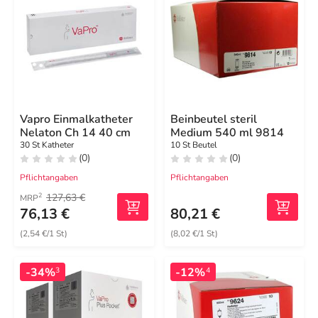
Vapro Einmalkatheter
Beinbeutel steril
Nelaton Ch 14 40 cm
Medium 540 ml 9814
30 St Katheter
10 St Beutel
(0)
(0)
Pflichtangaben
Pflichtangaben
127,63 €
2
MRP
76,13 €
80,21 €
(2,54 €/1 St)
(8,02 €/1 St)
-34%
-12%
3
4