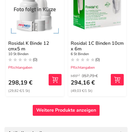
Rosidal K Binde 12
Rosidal 1C Binden 10cm
cmx5 m
x 6m
10 St Binden
6 St Binden
(0)
(0)
Pflichtangaben
Pflichtangaben
357,79 €
2
MRP
298,19 €
294,16 €
(29,82 €/1 St)
(49,03 €/1 St)
Weitere Produkte anzeigen