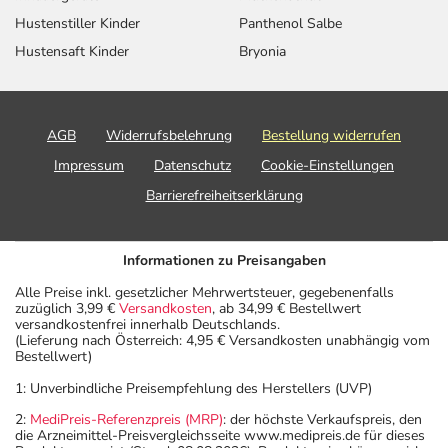
Hustenstiller Kinder
Panthenol Salbe
Hustensaft Kinder
Bryonia
AGB
Widerrufsbelehrung
Bestellung widerrufen
Impressum
Datenschutz
Cookie-Einstellungen
Barrierefreiheitserklärung
Informationen zu Preisangaben
Alle Preise inkl. gesetzlicher Mehrwertsteuer, gegebenenfalls
zuzüglich 3,99 €
Versandkosten
, ab 34,99 € Bestellwert
versandkostenfrei innerhalb Deutschlands.
(Lieferung nach Österreich: 4,95 € Versandkosten unabhängig vom
Bestellwert)
1: Unverbindliche Preisempfehlung des Herstellers (UVP)
2:
MediPreis-Referenzpreis (MRP)
: der höchste Verkaufspreis, den
die Arzneimittel-Preisvergleichsseite www.medipreis.de für dieses