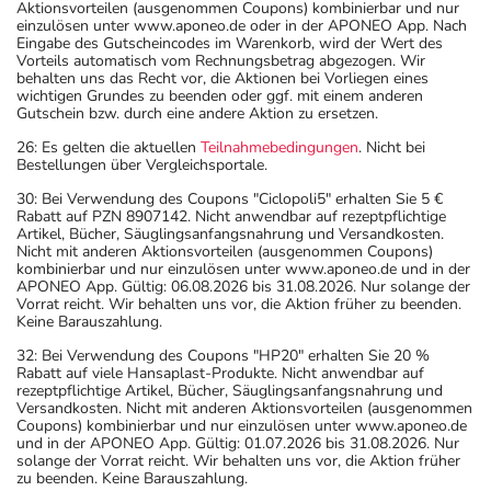
Aktionsvorteilen (ausgenommen Coupons) kombinierbar und nur
einzulösen unter www.aponeo.de oder in der APONEO App. Nach
Eingabe des Gutscheincodes im Warenkorb, wird der Wert des
Vorteils automatisch vom Rechnungsbetrag abgezogen. Wir
behalten uns das Recht vor, die Aktionen bei Vorliegen eines
wichtigen Grundes zu beenden oder ggf. mit einem anderen
Gutschein bzw. durch eine andere Aktion zu ersetzen.
26: Es gelten die aktuellen
Teilnahmebedingungen
. Nicht bei
Bestellungen über Vergleichsportale.
30: Bei Verwendung des Coupons "Ciclopoli5" erhalten Sie 5 €
Rabatt auf PZN 8907142. Nicht anwendbar auf rezeptpflichtige
Artikel, Bücher, Säuglingsanfangsnahrung und Versandkosten.
Nicht mit anderen Aktionsvorteilen (ausgenommen Coupons)
kombinierbar und nur einzulösen unter www.aponeo.de und in der
APONEO App. Gültig: 06.08.2026 bis 31.08.2026. Nur solange der
Vorrat reicht. Wir behalten uns vor, die Aktion früher zu beenden.
Keine Barauszahlung.
32: Bei Verwendung des Coupons "HP20" erhalten Sie 20 %
Rabatt auf viele Hansaplast-Produkte. Nicht anwendbar auf
rezeptpflichtige Artikel, Bücher, Säuglingsanfangsnahrung und
Versandkosten. Nicht mit anderen Aktionsvorteilen (ausgenommen
Coupons) kombinierbar und nur einzulösen unter www.aponeo.de
und in der APONEO App. Gültig: 01.07.2026 bis 31.08.2026. Nur
solange der Vorrat reicht. Wir behalten uns vor, die Aktion früher
zu beenden. Keine Barauszahlung.