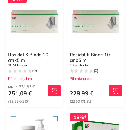
Rosidal K Binde 10
Rosidal K Binde 10
cmx5 m
cmx5 m
10 St Binden
10 St Binden
(0)
(0)
Pflichtangaben
Pflichtangaben
331,83 €
2
MRP
251,09 €
228,99 €
(25,11 €/1 St)
(22,90 €/1 St)
-18%
4