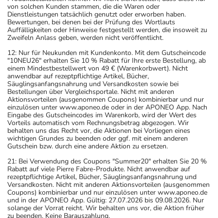
von solchen Kunden stammen, die die Waren oder
Dienstleistungen tatsächlich genutzt oder erworben haben.
Bewertungen, bei denen bei der Prüfung des Wortlauts
Auffälligkeiten oder Hinweise festgestellt werden, die insoweit zu
Zweifeln Anlass geben, werden nicht veröffentlicht.
12: Nur für Neukunden mit Kundenkonto. Mit dem Gutscheincode
"10NEU26" erhalten Sie 10 % Rabatt für Ihre erste Bestellung, ab
einem Mindestbestellwert von 49 € (Warenkorbwert). Nicht
anwendbar auf rezeptpflichtige Artikel, Bücher,
Säuglingsanfangsnahrung und Versandkosten sowie bei
Bestellungen über Vergleichsportale. Nicht mit anderen
Aktionsvorteilen (ausgenommen Coupons) kombinierbar und nur
einzulösen unter www.aponeo.de oder in der APONEO App. Nach
Eingabe des Gutscheincodes im Warenkorb, wird der Wert des
Vorteils automatisch vom Rechnungsbetrag abgezogen. Wir
behalten uns das Recht vor, die Aktionen bei Vorliegen eines
wichtigen Grundes zu beenden oder ggf. mit einem anderen
Gutschein bzw. durch eine andere Aktion zu ersetzen.
21: Bei Verwendung des Coupons "Summer20" erhalten Sie 20 %
Rabatt auf viele Pierre Fabre-Produkte. Nicht anwendbar auf
rezeptpflichtige Artikel, Bücher, Säuglingsanfangsnahrung und
Versandkosten. Nicht mit anderen Aktionsvorteilen (ausgenommen
Coupons) kombinierbar und nur einzulösen unter www.aponeo.de
und in der APONEO App. Gültig: 27.07.2026 bis 09.08.2026. Nur
solange der Vorrat reicht. Wir behalten uns vor, die Aktion früher
zu beenden. Keine Barauszahlung.