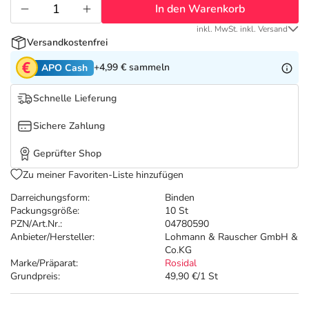
Refluthin, Lasea & Carmenthin Deals
Sport & Fitness
Täglich gut versorgt
In den Warenkorb
inkl. MwSt. inkl. Versand
Salus Deals
Tierapotheke
Versandkostenfrei
+4,99 €
sammeln
APO Cash
Vitamine & Mineralstoffe
Schnelle Lieferung
Marken
Sichere Zahlung
Geprüfter Shop
Zu meiner Favoriten-Liste hinzufügen
Darreichungsform:
Binden
Packungsgröße:
10 St
PZN/Art.Nr.:
04780590
Anbieter/Hersteller:
Lohmann & Rauscher GmbH &
Co.KG
Marke/Präparat:
Rosidal
Grundpreis:
49,90 €/1 St