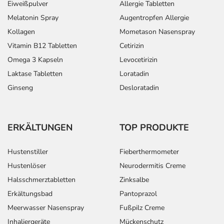
Eiweißpulver
Allergie Tabletten
Melatonin Spray
Augentropfen Allergie
Kollagen
Mometason Nasenspray
Vitamin B12 Tabletten
Cetirizin
Omega 3 Kapseln
Levocetirizin
Laktase Tabletten
Loratadin
Ginseng
Desloratadin
ERKÄLTUNGEN
TOP PRODUKTE
Hustenstiller
Fieberthermometer
Hustenlöser
Neurodermitis Creme
Halsschmerztabletten
Zinksalbe
Erkältungsbad
Pantoprazol
Meerwasser Nasenspray
Fußpilz Creme
Inhaliergeräte
Mückenschutz