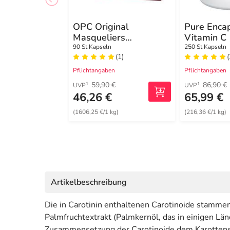
OPC Original
Pure Enca
Masqueliers
Vitamin C
Anthogenol Kapseln
gepuffert
90 St Kapseln
250 St Kapseln
(1)
(
Pflichtangaben
Pflichtangaben
59,90 €
86,90 €
1
1
UVP
UVP
46,26 €
65,99 €
(1606,25 €/1 kg)
(216,36 €/1 kg)
Artikelbeschreibung
Die in Carotinin enthaltenen Carotinoide stamme
Palmfruchtextrakt (Palmkernöl, das in einigen Länd
Zusammensetzung der Carotinoide dem Karottenext