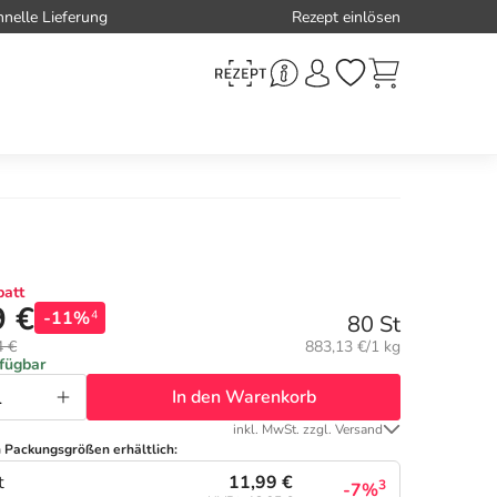
hnelle Lieferung
Rezept einlösen
att
9 €
-11%
4
80 St
Grundpreis:
4 €
883,13 €/1 kg
rfügbar
In den Warenkorb
inkl. MwSt. zzgl. Versand
n Packungsgrößen erhältlich:
11,99 €
t
3
-7%