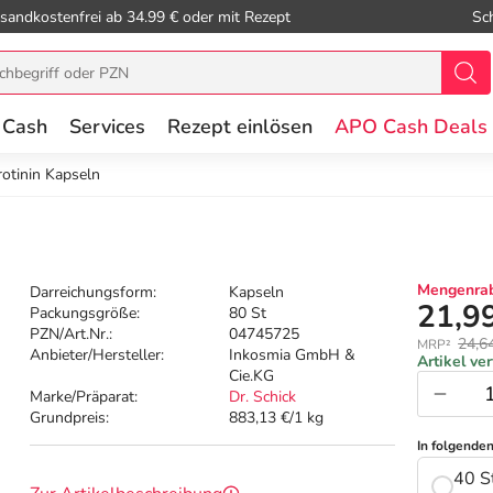
sandkostenfrei ab 34.99 € oder mit Rezept
Sc
 Cash
Services
Rezept einlösen
APO Cash Deals
rotinin Kapseln
Mengenrab
Darreichungsform:
Kapseln
21,9
Packungsgröße:
80 St
PZN/Art.Nr.:
04745725
24,6
MRP²
Anbieter/Hersteller:
Inkosmia GmbH &
Artikel ve
Cie.KG
Marke/Präparat:
Dr. Schick
Grundpreis:
883,13 €/1 kg
In folgende
40 S