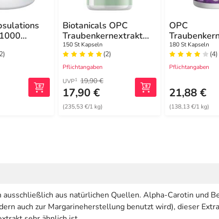
psulations
Biotanicals OPC
OPC
 1000
Traubenkernextrakt
Traubenkern
 Kapseln
Kapseln
hochdosiert
150 St Kapseln
180 St Kapseln
2)
(2)
(4)
C Kapseln
Pflichtangaben
Pflichtangaben
19,90 €
1
UVP
17,90 €
21,88 €
(235,53 €/1 kg)
(138,13 €/1 kg)
n ausschließlich aus natürlichen Quellen. Alpha-Carotin und
ern auch zur Margarineherstellung benutzt wird), dieser Extrak
rakt sehr ähnlich ist.