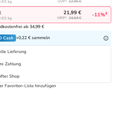
UVP¹
12,95 €
 €/1 kg
21,99 €
t
4
-11%
MRP²
24,64 €
 €/1 kg
dkostenfrei ab 34,99 €
+0,22 €
sammeln
O Cash
lle Lieferung
re Zahlung
fter Shop
er Favoriten-Liste hinzufügen