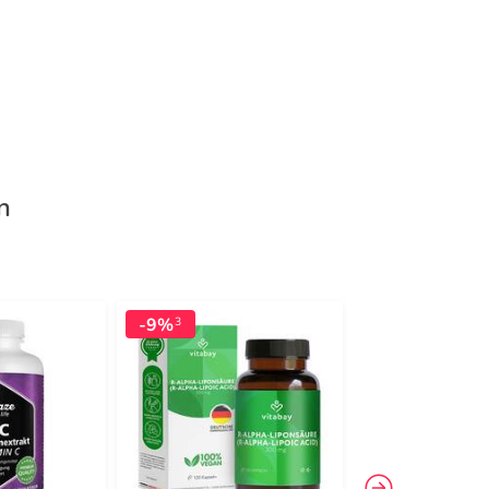
n
-9%
-32%
3
3