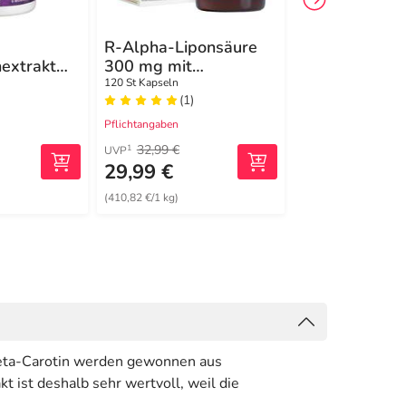
R-Alpha-Liponsäure
Armolipid Tab
extrakt
300 mg mit
60 St Tabletten
 + Vitamin
Thioctsäure Kapseln
120 St Kapseln
(1)
(16)
Pflichtangaben
Pflichtangaben
32,99 €
49,99 €
1
1
UVP
UVP
29,99 €
33,99 €
(410,82 €/1 kg)
(693,67 €/1 kg)
 Beta-Carotin werden gewonnen aus
t ist deshalb sehr wertvoll, weil die