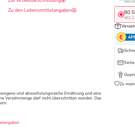
Zur Artikelbeschreibung
966,94
Zu den Lebensmittelangaben
80 S
883,13
Versan
AP
Schne
Siche
Geprü
Zu mein
sgewogene und abwechslungsreiche Ernährung und eine
e Verzehrmenge darf nicht überschritten werden. Das
ern.
telangaben