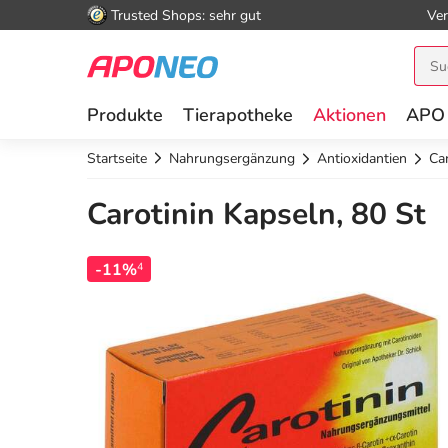
Trusted Shops: sehr gut
Ver
Produkte
Tierapotheke
Aktionen
APO
Startseite
Nahrungsergänzung
Antioxidantien
Ca
Carotinin Kapseln, 80 St
-11%
4