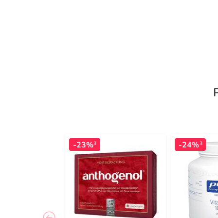
-23%
-24%
3
3