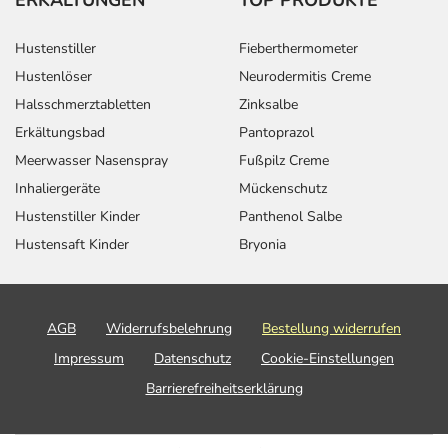
Hustenstiller
Fieberthermometer
Hustenlöser
Neurodermitis Creme
Halsschmerztabletten
Zinksalbe
Erkältungsbad
Pantoprazol
Meerwasser Nasenspray
Fußpilz Creme
Inhaliergeräte
Mückenschutz
Hustenstiller Kinder
Panthenol Salbe
Hustensaft Kinder
Bryonia
AGB
Widerrufsbelehrung
Bestellung widerrufen
Impressum
Datenschutz
Cookie-Einstellungen
Barrierefreiheitserklärung