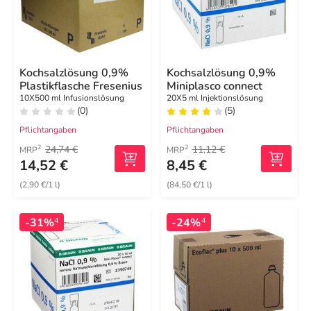
Kochsalzlösung 0,9%
Kochsalzlösung 0,9%
Plastikflasche Fresenius
Miniplasco connect
10X500 ml Infusionslösung
20X5 ml Injektionslösung
(0)
(5)
Pflichtangaben
Pflichtangaben
24,74 €
11,12 €
2
2
MRP
MRP
14,52 €
8,45 €
(2,90 €/1 l)
(84,50 €/1 l)
-31%
-24%
4
4