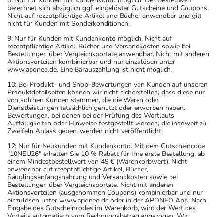
8: Nur für Kunden mit Kundenkonto möglich. Der Bestellwert
berechnet sich abzüglich ggf. eingelöster Gutscheine und Coupons.
Nicht auf rezeptpflichtige Artikel und Bücher anwendbar und gilt
nicht für Kunden mit Sonderkonditionen.
9: Nur für Kunden mit Kundenkonto möglich. Nicht auf
rezeptpflichtige Artikel, Bücher und Versandkosten sowie bei
Bestellungen über Vergleichsportale anwendbar. Nicht mit anderen
Aktionsvorteilen kombinierbar und nur einzulösen unter
www.aponeo.de. Eine Barauszahlung ist nicht möglich.
10: Bei Produkt- und Shop-Bewertungen von Kunden auf unseren
Produktdetailseiten können wir nicht sicherstellen, dass diese nur
von solchen Kunden stammen, die die Waren oder
Dienstleistungen tatsächlich genutzt oder erworben haben.
Bewertungen, bei denen bei der Prüfung des Wortlauts
Auffälligkeiten oder Hinweise festgestellt werden, die insoweit zu
Zweifeln Anlass geben, werden nicht veröffentlicht.
12: Nur für Neukunden mit Kundenkonto. Mit dem Gutscheincode
"10NEU26" erhalten Sie 10 % Rabatt für Ihre erste Bestellung, ab
einem Mindestbestellwert von 49 € (Warenkorbwert). Nicht
anwendbar auf rezeptpflichtige Artikel, Bücher,
Säuglingsanfangsnahrung und Versandkosten sowie bei
Bestellungen über Vergleichsportale. Nicht mit anderen
Aktionsvorteilen (ausgenommen Coupons) kombinierbar und nur
einzulösen unter www.aponeo.de oder in der APONEO App. Nach
Eingabe des Gutscheincodes im Warenkorb, wird der Wert des
Vorteils automatisch vom Rechnungsbetrag abgezogen. Wir