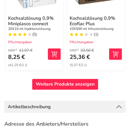
Kochsalzlösung 0,9%
Kochsalzlösung 0,9%
Miniplasco connect
Ecoflac Plus
20X10 ml Injektionslösung
10X500 ml Infusionslösung
(5)
(1)
Pflichtangaben
Pflichtangaben
11,97 €
33,56 €
2
2
MRP
MRP
8,25 €
25,36 €
(41,25 €/1 l)
(5,07 €/1 l)
Weitere Produkte anzeigen
Artikelbeschreibung
Adresse des Anbieters/Herstellers