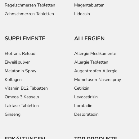
Regelschmerzen Tabletten
Magentabletten
Zahnschmerzen Tabletten
Lidocain
SUPPLEMENTE
ALLERGIEN
Elotrans Reload
Allergie Medikamente
Eiweißpulver
Allergie Tabletten
Melatonin Spray
Augentropfen Allergie
Kollagen
Mometason Nasenspray
Vitamin B12 Tabletten
Cetirizin
Omega 3 Kapseln
Levocetirizin
Laktase Tabletten
Loratadin
Ginseng
Desloratadin
ERKÄLTUNGEN
TOP PRODUKTE