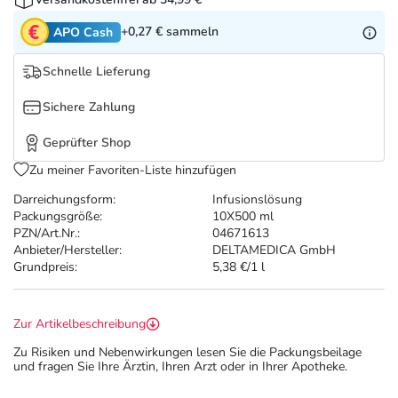
Refluthin, Lasea & Carmenthin Deals
Sport & Fitness
Täglich gut versorgt
+0,27 €
sammeln
APO Cash
Salus Deals
Tierapotheke
Schnelle Lieferung
Vitamine & Mineralstoffe
Sichere Zahlung
Geprüfter Shop
Marken
Zu meiner Favoriten-Liste hinzufügen
Darreichungsform:
Infusionslösung
Packungsgröße:
10X500 ml
PZN/Art.Nr.:
04671613
Anbieter/Hersteller:
DELTAMEDICA GmbH
Grundpreis:
5,38 €/1 l
Zur Artikelbeschreibung
Zu Risiken und Nebenwirkungen lesen Sie die Packungsbeilage
und fragen Sie Ihre Ärztin, Ihren Arzt oder in Ihrer Apotheke.