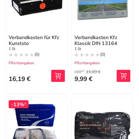
Verbandkasten für Kfz
Verbandkasten Kfz
Kunststo
Klassik DIN 13164
1 St
1 St
(0)
(0)
Pflichtangaben
Pflichtangaben
11,09 €
2
MRP
16,19 €
9,99 €
-13%
4