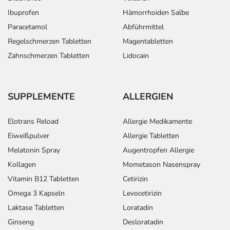
Ibuprofen
Hämorrhoiden Salbe
Paracetamol
Abführmittel
Regelschmerzen Tabletten
Magentabletten
Zahnschmerzen Tabletten
Lidocain
SUPPLEMENTE
ALLERGIEN
Elotrans Reload
Allergie Medikamente
Eiweißpulver
Allergie Tabletten
Melatonin Spray
Augentropfen Allergie
Kollagen
Mometason Nasenspray
Vitamin B12 Tabletten
Cetirizin
Omega 3 Kapseln
Levocetirizin
Laktase Tabletten
Loratadin
Ginseng
Desloratadin