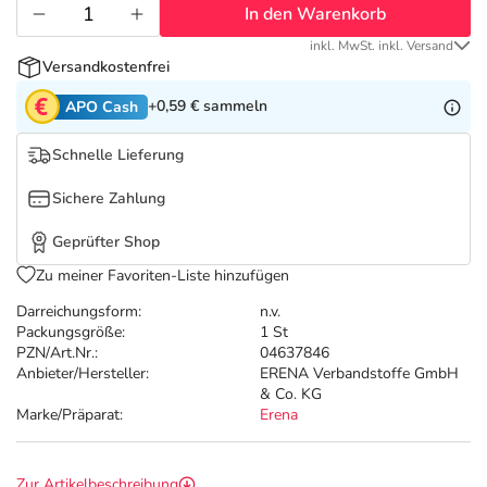
Refluthin, Lasea & Carmenthin Deals
Sport & Fitness
Täglich gut versorgt
In den Warenkorb
inkl. MwSt. inkl. Versand
Salus Deals
Tierapotheke
Versandkostenfrei
+0,59 €
sammeln
APO Cash
Vitamine & Mineralstoffe
Schnelle Lieferung
Marken
Sichere Zahlung
Geprüfter Shop
Zu meiner Favoriten-Liste hinzufügen
Darreichungsform:
n.v.
Packungsgröße:
1 St
PZN/Art.Nr.:
04637846
Anbieter/Hersteller:
ERENA Verbandstoffe GmbH
& Co. KG
Marke/Präparat:
Erena
Zur Artikelbeschreibung