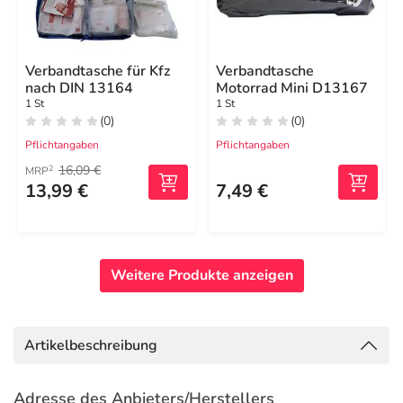
Verbandtasche für Kfz
Verbandtasche
nach DIN 13164
Motorrad Mini D13167
1 St
1 St
(0)
(0)
Pflichtangaben
Pflichtangaben
16,09 €
2
MRP
13,99 €
7,49 €
Weitere Produkte anzeigen
Artikelbeschreibung
Adresse des Anbieters/Herstellers