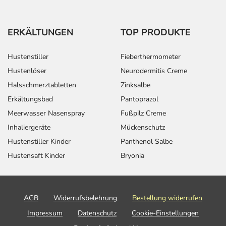
ERKÄLTUNGEN
TOP PRODUKTE
Hustenstiller
Fieberthermometer
Hustenlöser
Neurodermitis Creme
Halsschmerztabletten
Zinksalbe
Erkältungsbad
Pantoprazol
Meerwasser Nasenspray
Fußpilz Creme
Inhaliergeräte
Mückenschutz
Hustenstiller Kinder
Panthenol Salbe
Hustensaft Kinder
Bryonia
AGB
Widerrufsbelehrung
Bestellung widerrufen
Impressum
Datenschutz
Cookie-Einstellungen