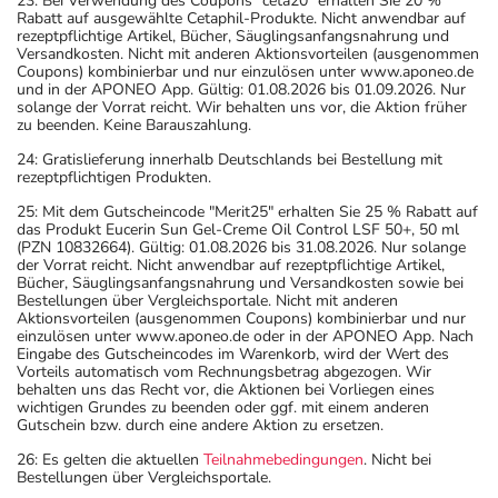
23: Bei Verwendung des Coupons "ceta20" erhalten Sie 20 %
Rabatt auf ausgewählte Cetaphil-Produkte. Nicht anwendbar auf
rezeptpflichtige Artikel, Bücher, Säuglingsanfangsnahrung und
Versandkosten. Nicht mit anderen Aktionsvorteilen (ausgenommen
Coupons) kombinierbar und nur einzulösen unter www.aponeo.de
und in der APONEO App. Gültig: 01.08.2026 bis 01.09.2026. Nur
solange der Vorrat reicht. Wir behalten uns vor, die Aktion früher
zu beenden. Keine Barauszahlung.
24: Gratislieferung innerhalb Deutschlands bei Bestellung mit
rezeptpflichtigen Produkten.
25: Mit dem Gutscheincode "Merit25" erhalten Sie 25 % Rabatt auf
das Produkt Eucerin Sun Gel-Creme Oil Control LSF 50+, 50 ml
(PZN 10832664). Gültig: 01.08.2026 bis 31.08.2026. Nur solange
der Vorrat reicht. Nicht anwendbar auf rezeptpflichtige Artikel,
Bücher, Säuglingsanfangsnahrung und Versandkosten sowie bei
Bestellungen über Vergleichsportale. Nicht mit anderen
Aktionsvorteilen (ausgenommen Coupons) kombinierbar und nur
einzulösen unter www.aponeo.de oder in der APONEO App. Nach
Eingabe des Gutscheincodes im Warenkorb, wird der Wert des
Vorteils automatisch vom Rechnungsbetrag abgezogen. Wir
behalten uns das Recht vor, die Aktionen bei Vorliegen eines
wichtigen Grundes zu beenden oder ggf. mit einem anderen
Gutschein bzw. durch eine andere Aktion zu ersetzen.
26: Es gelten die aktuellen
Teilnahmebedingungen
. Nicht bei
Bestellungen über Vergleichsportale.