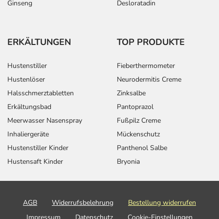
Ginseng
Desloratadin
ERKÄLTUNGEN
TOP PRODUKTE
Hustenstiller
Fieberthermometer
Hustenlöser
Neurodermitis Creme
Halsschmerztabletten
Zinksalbe
Erkältungsbad
Pantoprazol
Meerwasser Nasenspray
Fußpilz Creme
Inhaliergeräte
Mückenschutz
Hustenstiller Kinder
Panthenol Salbe
Hustensaft Kinder
Bryonia
AGB
Widerrufsbelehrung
Bestellung widerrufen
Impressum
Datenschutz
Cookie-Einstellungen