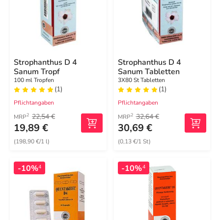
Strophanthus D 4
Strophanthus D 4
Sanum Tropf
Sanum Tabletten
100 ml Tropfen
3X80 St Tabletten
(1)
(1)
Pflichtangaben
Pflichtangaben
22,54 €
32,64 €
2
2
MRP
MRP
19,89 €
30,69 €
(198,90 €/1 l)
(0,13 €/1 St)
-10%
-10%
4
4