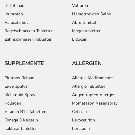
Diclofenac
Voltaren
Ibuprofen
Hämorrhoiden Salbe
Paracetamol
Abführmittel
Regelschmerzen Tabletten
Magentabletten
Zahnschmerzen Tabletten
Lidocain
SUPPLEMENTE
ALLERGIEN
Elotrans Reload
Allergie Medikamente
Eiweißpulver
Allergie Tabletten
Melatonin Spray
Augentropfen Allergie
Kollagen
Mometason Nasenspray
Vitamin B12 Tabletten
Cetirizin
Omega 3 Kapseln
Levocetirizin
Laktase Tabletten
Loratadin