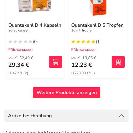
Quentakehl D 4 Kapseln
Quentakehl D 5 Tropfen
20 St Kapseln
10 ml Tropfen
(0)
(1)
Pflichtangaben
Pflichtangaben
32,49 €
13,65 €
2
2
MRP
MRP
29,34 €
12,23 €
(1,47 €/1 St)
(1223,00 €/1 l)
Weitere Produkte anzeigen
Artikelbeschreibung