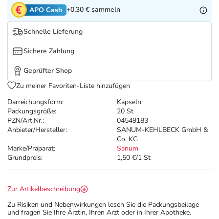
Refluthin, Lasea & Carmenthin Deals
Sport & Fitness
Täglich gut versorgt
+0,30 €
sammeln
APO Cash
Salus Deals
Tierapotheke
Schnelle Lieferung
Sichere Zahlung
Vitamine & Mineralstoffe
Geprüfter Shop
Marken
Zu meiner Favoriten-Liste hinzufügen
Darreichungsform:
Kapseln
Packungsgröße:
20 St
PZN/Art.Nr.:
04549183
Anbieter/Hersteller:
SANUM-KEHLBECK GmbH &
Co. KG
Marke/Präparat:
Sanum
Grundpreis:
1,50 €/1 St
Zur Artikelbeschreibung
Zu Risiken und Nebenwirkungen lesen Sie die Packungsbeilage
und fragen Sie Ihre Ärztin, Ihren Arzt oder in Ihrer Apotheke.