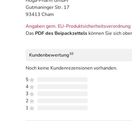
Höga-Pharm GmbH
Gutmaninger Str. 17
93413 Cham
Angaben gem. EU-Produktsicherheitsverordnung 
Das
PDF des Beipackzettels
können Sie sich obe
10
Kundenbewertung
Noch keine Kundenrezensionen vorhanden.
5
4
3
2
1