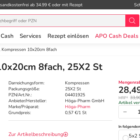
sandkostenfrei ab 34.99 € oder mit Rezept
Sc
 Cash
Services
Rezept einlösen
APO Cash Deals
l Kompressen 10x20cm 8fach
10x20cm 8fach, 25X2 St
Mengenrab
Darreichungsform:
Kompressen
28,4
Packungsgröße:
25X2 St
PZN/Art.Nr.:
04401925
33,9
MRP²
Anbieter/Hersteller:
Höga-Pharm GmbH
Artikel ve
Marke/Präparat:
Höga-Pharm
Grundpreis:
0,57 €/1 St
In folgende
Zur Artikelbeschreibung
5x2 