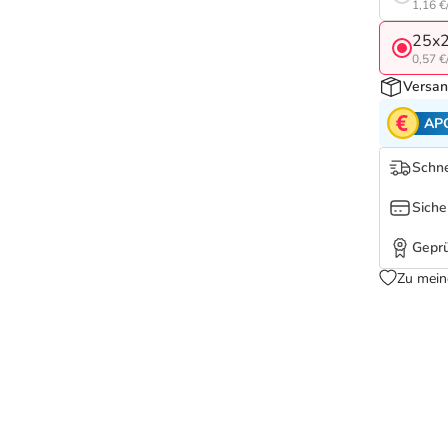
1,16 €
25x2
0,57 €
Versan
AP
Schne
Siche
Geprü
Zu mein