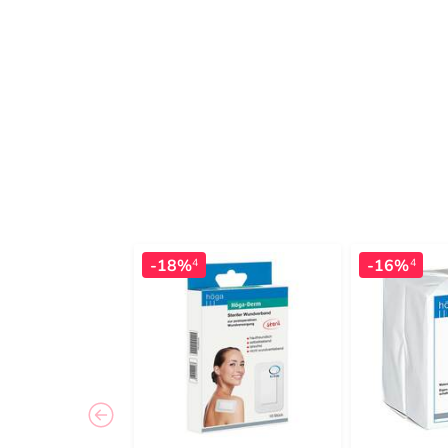
-18%
-16%
4
4