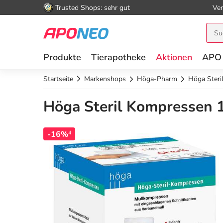
Trusted Shops: sehr gut
Ver
Produkte
Tierapotheke
Aktionen
APO
Startseite
Markenshops
Höga-Pharm
Höga Steri
Höga Steril Kompressen 
-16%
4