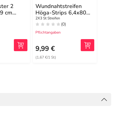
ter 2
Wundnahtstreifen
Höga Fix
,9 cm
Höga-Strips 6,4x80
Netzschlauch
Höga
mm
Größe 3 1 m
2X3 St Streifen
1 St Verband
(0)
(0)
Pflichtangaben
Pflichtangaben
9,99 €
7,49 €
(1,67 €/1 St)