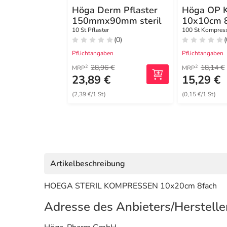
Höga Derm Pflaster
Höga OP 
150mmx90mm steril
10x10cm 8
unsteril
10 St Pflaster
100 St Kompres
(0)
(
Pflichtangaben
Pflichtangaben
28,96 €
18,14 €
2
2
MRP
MRP
23,89 €
15,29 €
(2,39 €/1 St)
(0,15 €/1 St)
Artikelbeschreibung
HOEGA STERIL KOMPRESSEN 10x20cm 8fach
Adresse des Anbieters/Herstelle