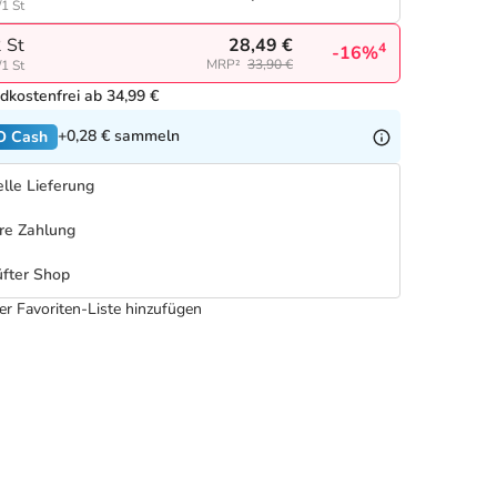
/1 St
28,49 €
 St
4
-16%
MRP²
33,90 €
/1 St
dkostenfrei ab 34,99 €
+0,28 €
sammeln
O Cash
lle Lieferung
re Zahlung
fter Shop
er Favoriten-Liste hinzufügen