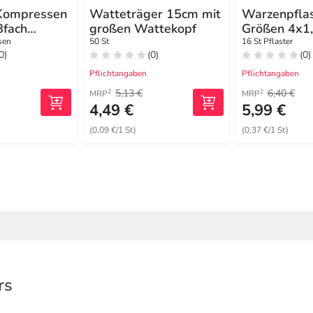
Kompressen
Watteträger 15cm mit
Warzenpflas
fach
großen Wattekopf
Größen 4x1
12x1,2 cm 
sen
50 St
16 St Pflaster
0)
(0)
(0)
Pflichtangaben
Pflichtangaben
5,13 €
6,40 €
2
2
MRP
MRP
4,49 €
5,99 €
(0,09 €/1 St)
(0,37 €/1 St)
rs