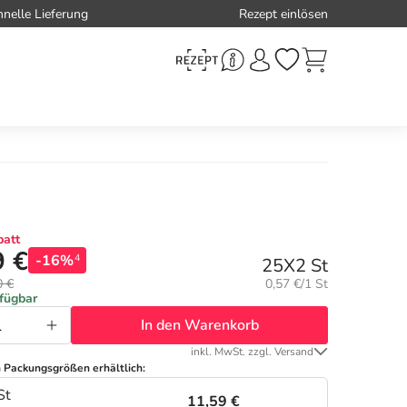
hnelle Lieferung
Rezept einlösen
att
9 €
-16%
4
25X2 St
Grundpreis:
0 €
0,57 €/1 St
rfügbar
In den Warenkorb
inkl. MwSt. zzgl. Versand
n Packungsgrößen erhältlich:
St
11,59 €