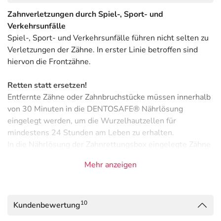
Zahnverletzungen durch Spiel-, Sport- und
Verkehrsunfälle
Spiel-, Sport- und Verkehrsunfälle führen nicht selten zu
Verletzungen der Zähne. In erster Linie betroffen sind
hiervon die Frontzähne.
Retten statt ersetzen!
Entfernte Zähne oder Zahnbruchstücke müssen innerhalb
von 30 Minuten in die DENTOSAFE® Nährlösung
eingelegt werden, um die Wurzelhautzellen für
mindestens 24 Stunden am Leben zu erhalten.
In die Nährlösung der Zahnrettungsbox eingelegte Zähne
können nach dem Unfallereignis von einem Zahnarzt
Mehr anzeigen
aussichtsreich in den Kiefer zurückgepflanzt und erhalten
werden.
DENTOSAFE® - die erste mobile Zahnrettungsbox
10
Kundenbewertung
Bruchstücke von Zähnen und/oder herausgeschlagene