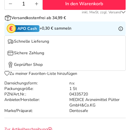
Refluthin, Lasea & Carmenthin Deals
Sport & Fitness
Täglich gut versorgt
In den Warenkorb
inkl. MwSt. zzgl. Versand
Salus Deals
Tierapotheke
Versandkostenfrei ab 34,99 €
+0,30 €
sammeln
APO Cash
Vitamine & Mineralstoffe
Schnelle Lieferung
Marken
Sichere Zahlung
Geprüfter Shop
Zu meiner Favoriten-Liste hinzufügen
Darreichungsform:
n.v.
Packungsgröße:
1 St
PZN/Art.Nr.:
04335720
Anbieter/Hersteller:
MEDICE Arzneimittel Pütter
GmbH&Co.KG
Marke/Präparat:
Dentosafe
Zur Artikelbeschreibung