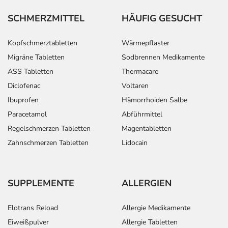
SCHMERZMITTEL
HÄUFIG GESUCHT
Kopfschmerztabletten
Wärmepflaster
Migräne Tabletten
Sodbrennen Medikamente
ASS Tabletten
Thermacare
Diclofenac
Voltaren
Ibuprofen
Hämorrhoiden Salbe
Paracetamol
Abführmittel
Regelschmerzen Tabletten
Magentabletten
Zahnschmerzen Tabletten
Lidocain
SUPPLEMENTE
ALLERGIEN
Elotrans Reload
Allergie Medikamente
Eiweißpulver
Allergie Tabletten