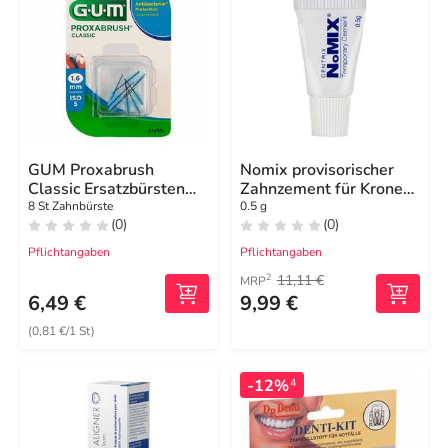
GUM Proxabrush
Nomix provisorischer
Classic Ersatzbürsten
Zahnzement für Kronen
1,6 mm
+ Brücken
8 St Zahnbürste
0.5 g
(0)
(0)
Pflichtangaben
Pflichtangaben
11,11 €
2
MRP
6,49 €
9,99 €
(0,81 €/1 St)
-12%
4