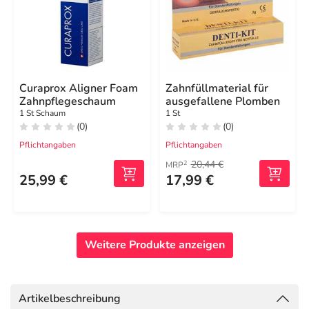
Curaprox Aligner Foam
Zahnfüllmaterial für
Zahnpflegeschaum
ausgefallene Plomben
1 St Schaum
1 St
(0)
(0)
Pflichtangaben
Pflichtangaben
20,44 €
2
MRP
25,99 €
17,99 €
Weitere Produkte anzeigen
Artikelbeschreibung