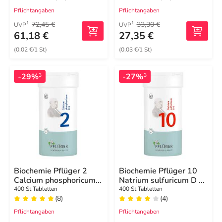
Pflichtangaben
Pflichtangaben
72,45 €
33,30 €
1
1
UVP
UVP
61,18 €
27,35 €
(0,02 €/1 St)
(0,03 €/1 St)
-29%
-27%
3
3
Biochemie Pflüger 2
Biochemie Pflüger 10
Calcium phosphoricum
Natrium sulfuricum D 6
D 6 Tabletten
Tabletten
400 St Tabletten
400 St Tabletten
(8)
(4)
Pflichtangaben
Pflichtangaben