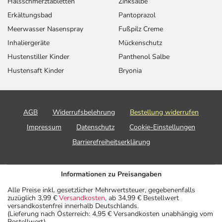
Halsschmerztabletten
Zinksalbe
Erkältungsbad
Pantoprazol
Meerwasser Nasenspray
Fußpilz Creme
Inhaliergeräte
Mückenschutz
Hustenstiller Kinder
Panthenol Salbe
Hustensaft Kinder
Bryonia
AGB
Widerrufsbelehrung
Bestellung widerrufen
Impressum
Datenschutz
Cookie-Einstellungen
Barrierefreiheitserklärung
Informationen zu Preisangaben
Alle Preise inkl. gesetzlicher Mehrwertsteuer, gegebenenfalls
zuzüglich 3,99 €
Versandkosten
, ab 34,99 € Bestellwert
versandkostenfrei innerhalb Deutschlands.
(Lieferung nach Österreich: 4,95 € Versandkosten unabhängig vom
Bestellwert)