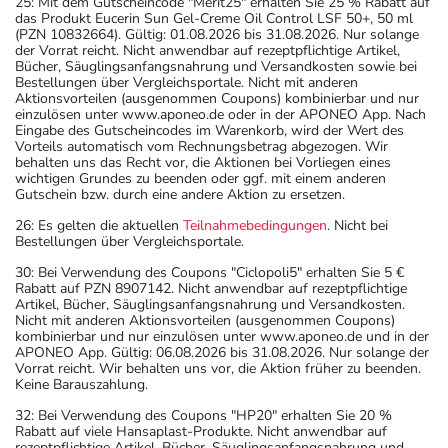
25: Mit dem Gutscheincode "Merit25" erhalten Sie 25 % Rabatt auf
das Produkt Eucerin Sun Gel-Creme Oil Control LSF 50+, 50 ml
(PZN 10832664). Gültig: 01.08.2026 bis 31.08.2026. Nur solange
der Vorrat reicht. Nicht anwendbar auf rezeptpflichtige Artikel,
Bücher, Säuglingsanfangsnahrung und Versandkosten sowie bei
Bestellungen über Vergleichsportale. Nicht mit anderen
Aktionsvorteilen (ausgenommen Coupons) kombinierbar und nur
einzulösen unter www.aponeo.de oder in der APONEO App. Nach
Eingabe des Gutscheincodes im Warenkorb, wird der Wert des
Vorteils automatisch vom Rechnungsbetrag abgezogen. Wir
behalten uns das Recht vor, die Aktionen bei Vorliegen eines
wichtigen Grundes zu beenden oder ggf. mit einem anderen
Gutschein bzw. durch eine andere Aktion zu ersetzen.
26: Es gelten die aktuellen
Teilnahmebedingungen
. Nicht bei
Bestellungen über Vergleichsportale.
30: Bei Verwendung des Coupons "Ciclopoli5" erhalten Sie 5 €
Rabatt auf PZN 8907142. Nicht anwendbar auf rezeptpflichtige
Artikel, Bücher, Säuglingsanfangsnahrung und Versandkosten.
Nicht mit anderen Aktionsvorteilen (ausgenommen Coupons)
kombinierbar und nur einzulösen unter www.aponeo.de und in der
APONEO App. Gültig: 06.08.2026 bis 31.08.2026. Nur solange der
Vorrat reicht. Wir behalten uns vor, die Aktion früher zu beenden.
Keine Barauszahlung.
32: Bei Verwendung des Coupons "HP20" erhalten Sie 20 %
Rabatt auf viele Hansaplast-Produkte. Nicht anwendbar auf
rezeptpflichtige Artikel, Bücher, Säuglingsanfangsnahrung und