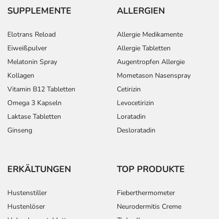
SUPPLEMENTE
ALLERGIEN
Elotrans Reload
Allergie Medikamente
Eiweißpulver
Allergie Tabletten
Melatonin Spray
Augentropfen Allergie
Kollagen
Mometason Nasenspray
Vitamin B12 Tabletten
Cetirizin
Omega 3 Kapseln
Levocetirizin
Laktase Tabletten
Loratadin
Ginseng
Desloratadin
ERKÄLTUNGEN
TOP PRODUKTE
Hustenstiller
Fieberthermometer
Hustenlöser
Neurodermitis Creme