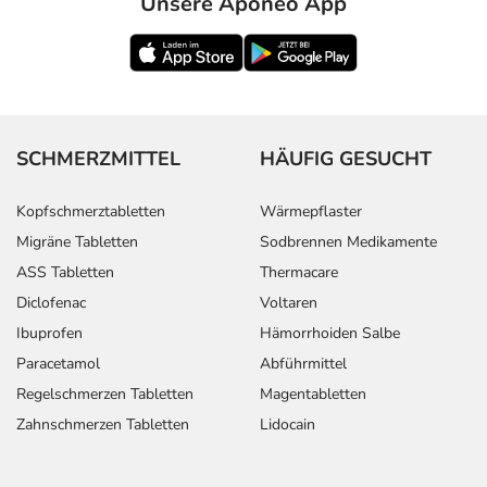
Unsere Aponeo App
SCHMERZMITTEL
HÄUFIG GESUCHT
Kopfschmerztabletten
Wärmepflaster
Migräne Tabletten
Sodbrennen Medikamente
ASS Tabletten
Thermacare
Diclofenac
Voltaren
Ibuprofen
Hämorrhoiden Salbe
Paracetamol
Abführmittel
Regelschmerzen Tabletten
Magentabletten
Zahnschmerzen Tabletten
Lidocain