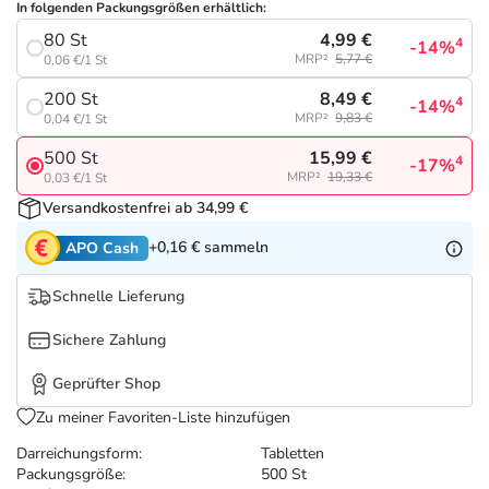
Refluthin, Lasea & Carmenthin Deals
Sport & Fitness
Täglich gut versorgt
In folgenden Packungsgrößen erhältlich:
4,99 €
80 St
4
-14%
MRP²
5,77 €
0,06 €/1 St
Salus Deals
Tierapotheke
8,49 €
200 St
4
-14%
MRP²
9,83 €
0,04 €/1 St
Vitamine & Mineralstoffe
15,99 €
500 St
4
-17%
MRP²
19,33 €
0,03 €/1 St
Marken
Versandkostenfrei ab 34,99 €
+0,16 €
sammeln
APO Cash
Schnelle Lieferung
Sichere Zahlung
Geprüfter Shop
Zu meiner Favoriten-Liste hinzufügen
Darreichungsform:
Tabletten
Packungsgröße:
500 St