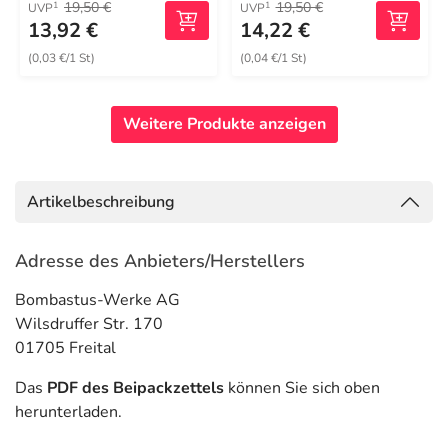
19,50 €
19,50 €
1
1
UVP
UVP
13,92 €
14,22 €
(0,03 €/1 St)
(0,04 €/1 St)
Weitere Produkte anzeigen
Artikelbeschreibung
Adresse des Anbieters/Herstellers
Bombastus-Werke AG
Wilsdruffer Str. 170
01705 Freital
Das
PDF des Beipackzettels
können Sie sich oben
herunterladen.