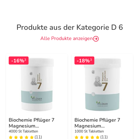
Produkte aus der Kategorie D 6
Alle Produkte anzeigen
-16%
-18%
3
3
Biochemie Pflüger 7
Biochemie Pflüger 7
Magnesium
Magnesium
phosphoricum D 6
phosphoricum D 6
4000 St Tabletten
1000 St Tabletten
(11)
(11)
Tabletten
Tabletten