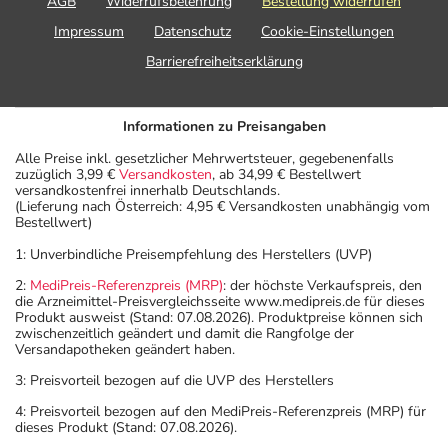
AGB
Widerrufsbelehrung
Bestellung widerrufen
Impressum
Datenschutz
Cookie-Einstellungen
Barrierefreiheitserklärung
Informationen zu Preisangaben
Alle Preise inkl. gesetzlicher Mehrwertsteuer, gegebenenfalls
zuzüglich 3,99 €
Versandkosten
, ab 34,99 € Bestellwert
versandkostenfrei innerhalb Deutschlands.
(Lieferung nach Österreich: 4,95 € Versandkosten unabhängig vom
Bestellwert)
1: Unverbindliche Preisempfehlung des Herstellers (UVP)
2:
MediPreis-Referenzpreis (MRP)
: der höchste Verkaufspreis, den
die Arzneimittel-Preisvergleichsseite www.medipreis.de für dieses
Produkt ausweist (Stand: 07.08.2026). Produktpreise können sich
zwischenzeitlich geändert und damit die Rangfolge der
Versandapotheken geändert haben.
3: Preisvorteil bezogen auf die UVP des Herstellers
4: Preisvorteil bezogen auf den MediPreis-Referenzpreis (MRP) für
dieses Produkt (Stand: 07.08.2026).