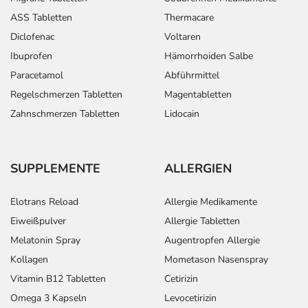
ASS Tabletten
Thermacare
Diclofenac
Voltaren
Ibuprofen
Hämorrhoiden Salbe
Paracetamol
Abführmittel
Regelschmerzen Tabletten
Magentabletten
Zahnschmerzen Tabletten
Lidocain
SUPPLEMENTE
ALLERGIEN
Elotrans Reload
Allergie Medikamente
Eiweißpulver
Allergie Tabletten
Melatonin Spray
Augentropfen Allergie
Kollagen
Mometason Nasenspray
Vitamin B12 Tabletten
Cetirizin
Omega 3 Kapseln
Levocetirizin