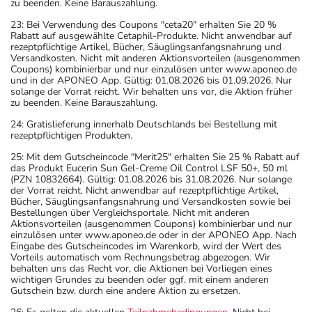
zu beenden. Keine Barauszahlung.
23: Bei Verwendung des Coupons "ceta20" erhalten Sie 20 %
Rabatt auf ausgewählte Cetaphil-Produkte. Nicht anwendbar auf
rezeptpflichtige Artikel, Bücher, Säuglingsanfangsnahrung und
Versandkosten. Nicht mit anderen Aktionsvorteilen (ausgenommen
Coupons) kombinierbar und nur einzulösen unter www.aponeo.de
und in der APONEO App. Gültig: 01.08.2026 bis 01.09.2026. Nur
solange der Vorrat reicht. Wir behalten uns vor, die Aktion früher
zu beenden. Keine Barauszahlung.
24: Gratislieferung innerhalb Deutschlands bei Bestellung mit
rezeptpflichtigen Produkten.
25: Mit dem Gutscheincode "Merit25" erhalten Sie 25 % Rabatt auf
das Produkt Eucerin Sun Gel-Creme Oil Control LSF 50+, 50 ml
(PZN 10832664). Gültig: 01.08.2026 bis 31.08.2026. Nur solange
der Vorrat reicht. Nicht anwendbar auf rezeptpflichtige Artikel,
Bücher, Säuglingsanfangsnahrung und Versandkosten sowie bei
Bestellungen über Vergleichsportale. Nicht mit anderen
Aktionsvorteilen (ausgenommen Coupons) kombinierbar und nur
einzulösen unter www.aponeo.de oder in der APONEO App. Nach
Eingabe des Gutscheincodes im Warenkorb, wird der Wert des
Vorteils automatisch vom Rechnungsbetrag abgezogen. Wir
behalten uns das Recht vor, die Aktionen bei Vorliegen eines
wichtigen Grundes zu beenden oder ggf. mit einem anderen
Gutschein bzw. durch eine andere Aktion zu ersetzen.