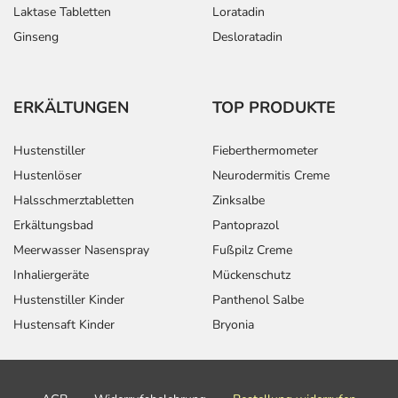
Laktase Tabletten
Loratadin
Ginseng
Desloratadin
ERKÄLTUNGEN
TOP PRODUKTE
Hustenstiller
Fieberthermometer
Hustenlöser
Neurodermitis Creme
Halsschmerztabletten
Zinksalbe
Erkältungsbad
Pantoprazol
Meerwasser Nasenspray
Fußpilz Creme
Inhaliergeräte
Mückenschutz
Hustenstiller Kinder
Panthenol Salbe
Hustensaft Kinder
Bryonia