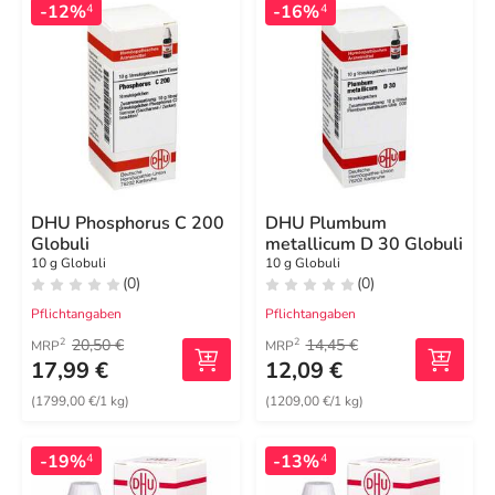
-12%
-16%
4
4
DHU Phosphorus C 200
DHU Plumbum
Globuli
metallicum D 30 Globuli
10 g Globuli
10 g Globuli
(0)
(0)
Pflichtangaben
Pflichtangaben
20,50 €
14,45 €
2
2
MRP
MRP
17,99 €
12,09 €
(1799,00 €/1 kg)
(1209,00 €/1 kg)
-19%
-13%
4
4