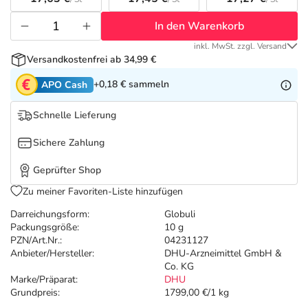
Refluthin, Lasea & Carmenthin Deals
Sport & Fitness
Täglich gut versorgt
In den Warenkorb
Salus Deals
Tierapotheke
inkl. MwSt. zzgl. Versand
Versandkostenfrei ab 34,99 €
Vitamine & Mineralstoffe
+0,18 €
sammeln
APO Cash
Schnelle Lieferung
Marken
Sichere Zahlung
Geprüfter Shop
Zu meiner Favoriten-Liste hinzufügen
Darreichungsform:
Globuli
Packungsgröße:
10 g
PZN/Art.Nr.:
04231127
Anbieter/Hersteller:
DHU-Arzneimittel GmbH &
Co. KG
Marke/Präparat:
DHU
Grundpreis:
1799,00 €/1 kg