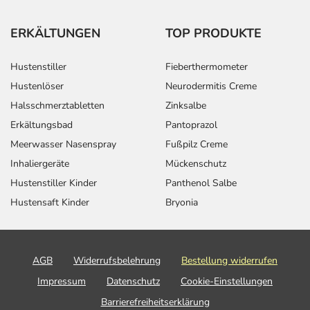
ERKÄLTUNGEN
TOP PRODUKTE
Hustenstiller
Fieberthermometer
Hustenlöser
Neurodermitis Creme
Halsschmerztabletten
Zinksalbe
Erkältungsbad
Pantoprazol
Meerwasser Nasenspray
Fußpilz Creme
Inhaliergeräte
Mückenschutz
Hustenstiller Kinder
Panthenol Salbe
Hustensaft Kinder
Bryonia
AGB
Widerrufsbelehrung
Bestellung widerrufen
Impressum
Datenschutz
Cookie-Einstellungen
Barrierefreiheitserklärung