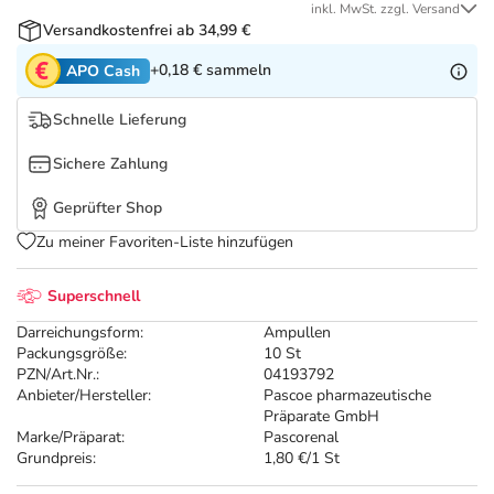
Refluthin, Lasea & Carmenthin Deals
Sport & Fitness
Täglich gut versorgt
inkl. MwSt. zzgl. Versand
Versandkostenfrei ab 34,99 €
Salus Deals
Tierapotheke
+0,18 €
sammeln
APO Cash
Schnelle Lieferung
Vitamine & Mineralstoffe
Sichere Zahlung
Marken
Geprüfter Shop
Zu meiner Favoriten-Liste hinzufügen
Superschnell
Darreichungsform:
Ampullen
Packungsgröße:
10 St
PZN/Art.Nr.:
04193792
Anbieter/Hersteller:
Pascoe pharmazeutische
Präparate GmbH
Marke/Präparat:
Pascorenal
Grundpreis:
1,80 €/1 St