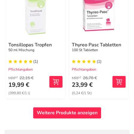
Tonsillopas Tropfen
Thyreo Pasc Tabletten
50 ml Mischung
100 St Tabletten
(1)
(1)
Pflichtangaben
Pflichtangaben
22,15 €
26,76 €
2
2
MRP
MRP
19,99 €
23,99 €
(399,80 €/1 l)
(0,24 €/1 St)
Weitere Produkte anzeigen