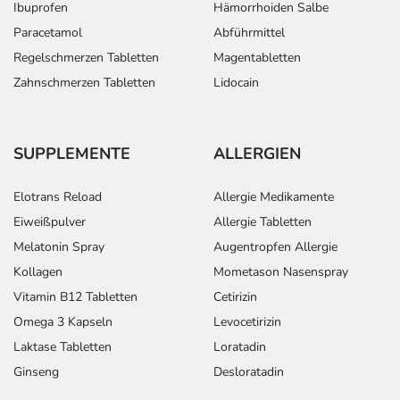
Ibuprofen
Hämorrhoiden Salbe
Paracetamol
Abführmittel
Regelschmerzen Tabletten
Magentabletten
Zahnschmerzen Tabletten
Lidocain
SUPPLEMENTE
ALLERGIEN
Elotrans Reload
Allergie Medikamente
Eiweißpulver
Allergie Tabletten
Melatonin Spray
Augentropfen Allergie
Kollagen
Mometason Nasenspray
Vitamin B12 Tabletten
Cetirizin
Omega 3 Kapseln
Levocetirizin
Laktase Tabletten
Loratadin
Ginseng
Desloratadin