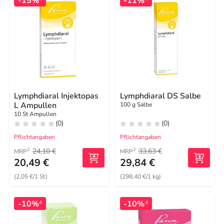
-15%
-11%
Lymphdiaral Injektopas
Lymphdiaral DS Salbe
L Ampullen
100 g Salbe
10 St Ampullen
(0)
(0)
Pflichtangaben
Pflichtangaben
24,10 €
33,63 €
2
2
MRP
MRP
20,49 €
29,84 €
(2,05 €/1 St)
(298,40 €/1 kg)
-10%
-10%
4
4