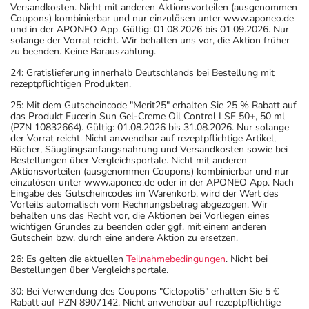
Versandkosten. Nicht mit anderen Aktionsvorteilen (ausgenommen
Coupons) kombinierbar und nur einzulösen unter www.aponeo.de
und in der APONEO App. Gültig: 01.08.2026 bis 01.09.2026. Nur
solange der Vorrat reicht. Wir behalten uns vor, die Aktion früher
zu beenden. Keine Barauszahlung.
24: Gratislieferung innerhalb Deutschlands bei Bestellung mit
rezeptpflichtigen Produkten.
25: Mit dem Gutscheincode "Merit25" erhalten Sie 25 % Rabatt auf
das Produkt Eucerin Sun Gel-Creme Oil Control LSF 50+, 50 ml
(PZN 10832664). Gültig: 01.08.2026 bis 31.08.2026. Nur solange
der Vorrat reicht. Nicht anwendbar auf rezeptpflichtige Artikel,
Bücher, Säuglingsanfangsnahrung und Versandkosten sowie bei
Bestellungen über Vergleichsportale. Nicht mit anderen
Aktionsvorteilen (ausgenommen Coupons) kombinierbar und nur
einzulösen unter www.aponeo.de oder in der APONEO App. Nach
Eingabe des Gutscheincodes im Warenkorb, wird der Wert des
Vorteils automatisch vom Rechnungsbetrag abgezogen. Wir
behalten uns das Recht vor, die Aktionen bei Vorliegen eines
wichtigen Grundes zu beenden oder ggf. mit einem anderen
Gutschein bzw. durch eine andere Aktion zu ersetzen.
26: Es gelten die aktuellen
Teilnahmebedingungen
. Nicht bei
Bestellungen über Vergleichsportale.
30: Bei Verwendung des Coupons "Ciclopoli5" erhalten Sie 5 €
Rabatt auf PZN 8907142. Nicht anwendbar auf rezeptpflichtige