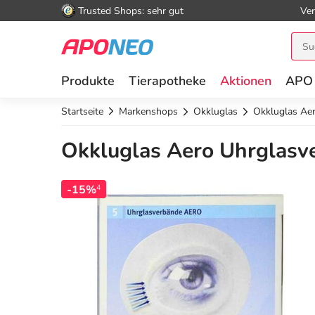
Trusted Shops: sehr gut
Ver
Produkte
Tierapotheke
Aktionen
APO
Startseite
Markenshops
Okkluglas
Okkluglas Ae
Okkluglas Aero Uhrglasve
-15%
4