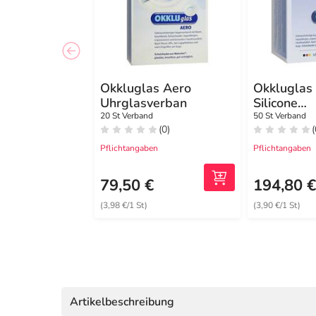
Okkluglas Aero
Okkluglas
Uhrglasverban
Silicone
Uhrglasv.S
20 St Verband
50 St Verband
(0)
(
Pflichtangaben
Pflichtangaben
79,50 €
194,80 
(3,98 €/1 St)
(3,90 €/1 St)
Artikelbeschreibung