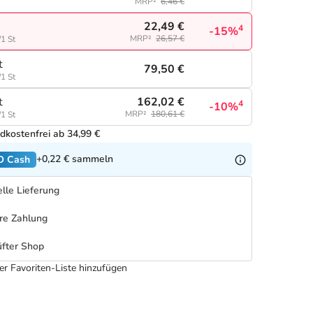
MRP²
6,46 €
22,49 €
4
-15%
MRP²
26,57 €
/1 St
t
79,50 €
/1 St
162,02 €
t
4
-10%
MRP²
180,61 €
/1 St
dkostenfrei ab 34,99 €
+0,22 €
sammeln
O Cash
lle Lieferung
re Zahlung
fter Shop
er Favoriten-Liste hinzufügen