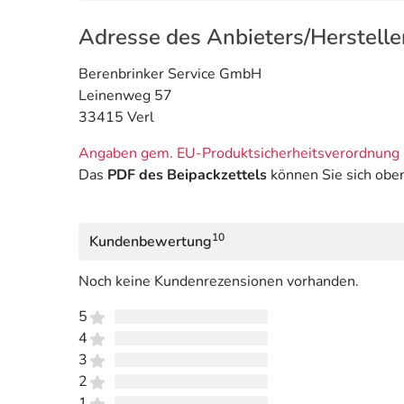
Adresse des Anbieters/Herstelle
Berenbrinker Service GmbH
Leinenweg 57
33415 Verl
Angaben gem. EU-Produktsicherheitsverordnung 
Das
PDF des Beipackzettels
können Sie sich obe
10
Kundenbewertung
Noch keine Kundenrezensionen vorhanden.
5
4
3
2
1