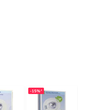
-15%
-19%
4
4