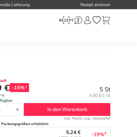
hnelle Lieferung
Rezept einlösen
att
9 €
-15%
4
5 St
Grundpreis:
7 €
4,50 €/1 St
rfügbar
In den Warenkorb
inkl. MwSt. zzgl. Versand
n Packungsgrößen erhältlich:
5,24 €
4
-19%