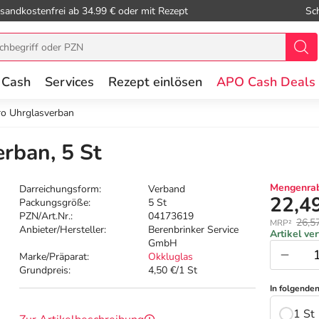
sandkostenfrei ab 34.99 € oder mit Rezept
Sc
 Cash
Services
Rezept einlösen
APO Cash Deals
ro Uhrglasverban
rban, 5 St
Mengenrab
Darreichungsform:
Verband
22,4
Packungsgröße:
5 St
PZN/Art.Nr.:
04173619
26,5
MRP²
Anbieter/Hersteller:
Berenbrinker Service
Artikel ve
GmbH
Marke/Präparat:
Okkluglas
Grundpreis:
4,50 €/1 St
In folgende
1 St