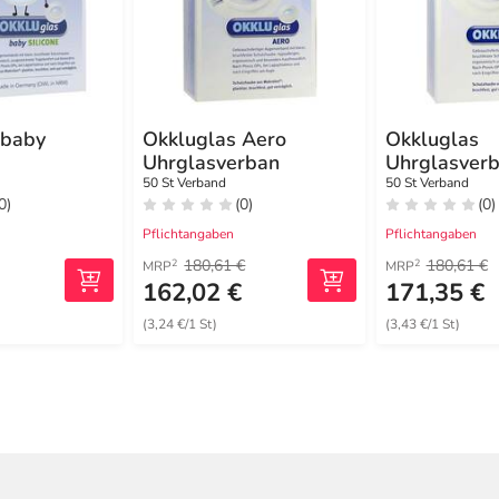
 baby
Okkluglas Aero
Okkluglas
Uhrglasverban
Uhrglasver
ilikonkleber
50 St Verband
50 St Verband
0)
(0)
(0)
Pflichtangaben
Pflichtangaben
180,61 €
180,61 €
2
2
MRP
MRP
€
162,02 €
171,35 €
(3,24 €/1 St)
(3,43 €/1 St)