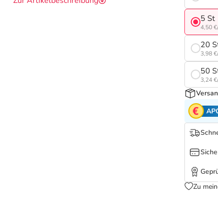
Zur Artikelbeschreibung
5 St
4,50 €
20 S
3,98 €
50 S
3,24 €
Versan
AP
Schne
Siche
Geprü
Zu mein