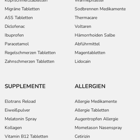
Kopfschmerztabletten
Wärmepflaster
Migräne Tabletten
Sodbrennen Medikamente
ASS Tabletten
Thermacare
Diclofenac
Voltaren
Ibuprofen
Hämorrhoiden Salbe
Paracetamol
Abführmittel
Regelschmerzen Tabletten
Magentabletten
Zahnschmerzen Tabletten
Lidocain
SUPPLEMENTE
ALLERGIEN
Elotrans Reload
Allergie Medikamente
Eiweißpulver
Allergie Tabletten
Melatonin Spray
Augentropfen Allergie
Kollagen
Mometason Nasenspray
Vitamin B12 Tabletten
Cetirizin