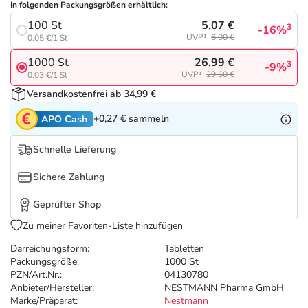
Refluthin, Lasea & Carmenthin Deals
Sport & Fitness
Täglich gut versorgt
In folgenden Packungsgrößen erhältlich:
5,07 €
100 St
3
-16%
UVP¹
6,00 €
0,05 €/1 St
Salus Deals
Tierapotheke
26,99 €
1000 St
3
-9%
UVP¹
29,60 €
0,03 €/1 St
Vitamine & Mineralstoffe
Versandkostenfrei ab 34,99 €
+0,27 €
sammeln
APO Cash
Marken
Schnelle Lieferung
Sichere Zahlung
Geprüfter Shop
Zu meiner Favoriten-Liste hinzufügen
Darreichungsform:
Tabletten
Packungsgröße:
1000 St
PZN/Art.Nr.:
04130780
Anbieter/Hersteller:
NESTMANN Pharma GmbH
Marke/Präparat:
Nestmann