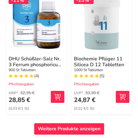
-11%
-25%
DHU Schüßler-Salz Nr.
Biochemie Pflüger 11
3 Ferrum phosphoricum
Silicea D 12 Tabletten
D12 Tabletten
900 St Tabletten
1000 St Tabletten
(4)
(5)
Pflichtangaben
Pflichtangaben
32,35 €
33,30 €
2
1
MRP
UVP
28,85 €
24,87 €
(0,03 €/1 St)
(0,02 €/1 St)
Weitere Produkte anzeigen