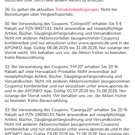
Gutschein bzw. durch eine andere Aktion zu ersetzen.
26: Es gelten die aktuellen
Teilnahmebedingungen
. Nicht bei
Bestellungen über Vergleichsportale.
30: Bei Verwendung des Coupons "Ciclopoli5" erhalten Sie 5 €
Rabatt auf PZN 8907142. Nicht anwendbar auf rezeptpflichtige
Artikel, Bücher, Säuglingsanfangsnahrung und Versandkosten.
Nicht mit anderen Aktionsvorteilen (ausgenommen Coupons)
kombinierbar und nur einzulösen unter www.aponeo.de und in der
APONEO App. Gültig: 06.08.2026 bis 31.08.2026. Nur solange der
Vorrat reicht. Wir behalten uns vor, die Aktion früher zu beenden.
Keine Barauszahlung.
32: Bei Verwendung des Coupons "HP20" erhalten Sie 20 %
Rabatt auf viele Hansaplast-Produkte. Nicht anwendbar auf
rezeptpflichtige Artikel, Bücher, Säuglingsanfangsnahrung und
Versandkosten. Nicht mit anderen Aktionsvorteilen (ausgenommen
Coupons) kombinierbar und nur einzulösen unter www.aponeo.de
und in der APONEO App. Gültig: 01.07.2026 bis 31.08.2026. Nur
solange der Vorrat reicht. Wir behalten uns vor, die Aktion früher
zu beenden. Keine Barauszahlung.
33: Bei Verwendung des Coupons "Canergy20" erhalten Sie 20 %
Rabatt auf PZN 19658110. Nicht anwendbar auf rezeptpflichtige
Artikel, Bücher, Säuglingsanfangsnahrung und Versandkosten.
Nicht mit anderen Aktionsvorteilen (ausgenommen Coupons)
kombinierbar und nur einzulösen unter www.aponeo.de und in der
APONEO App. Gültig: 03.08.2026 bis 31.08.2026. Nur solange der