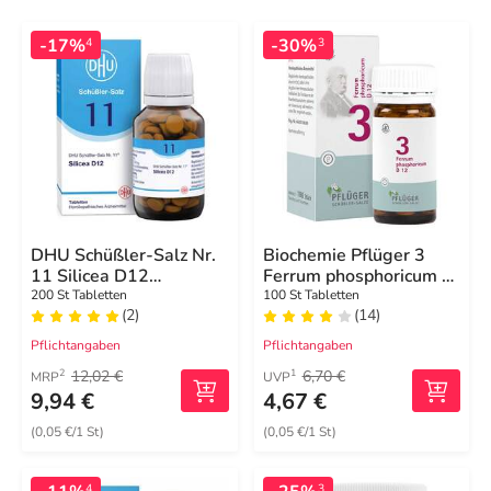
-17%
-30%
4
3
DHU Schüßler-Salz Nr.
Biochemie Pflüger 3
11 Silicea D12
Ferrum phosphoricum D
Tabletten
12 Tabletten
200 St Tabletten
100 St Tabletten
(2)
(14)
Pflichtangaben
Pflichtangaben
12,02 €
6,70 €
2
1
MRP
UVP
9,94 €
4,67 €
(0,05 €/1 St)
(0,05 €/1 St)
4
3