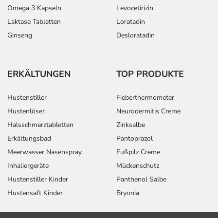
Omega 3 Kapseln
Levocetirizin
Laktase Tabletten
Loratadin
Ginseng
Desloratadin
ERKÄLTUNGEN
TOP PRODUKTE
Hustenstiller
Fieberthermometer
Hustenlöser
Neurodermitis Creme
Halsschmerztabletten
Zinksalbe
Erkältungsbad
Pantoprazol
Meerwasser Nasenspray
Fußpilz Creme
Inhaliergeräte
Mückenschutz
Hustenstiller Kinder
Panthenol Salbe
Hustensaft Kinder
Bryonia