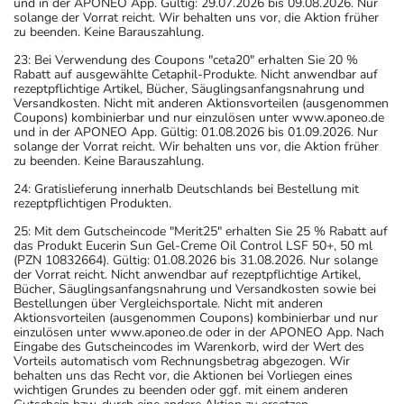
und in der APONEO App. Gültig: 29.07.2026 bis 09.08.2026. Nur
solange der Vorrat reicht. Wir behalten uns vor, die Aktion früher
zu beenden. Keine Barauszahlung.
23: Bei Verwendung des Coupons "ceta20" erhalten Sie 20 %
Rabatt auf ausgewählte Cetaphil-Produkte. Nicht anwendbar auf
rezeptpflichtige Artikel, Bücher, Säuglingsanfangsnahrung und
Versandkosten. Nicht mit anderen Aktionsvorteilen (ausgenommen
Coupons) kombinierbar und nur einzulösen unter www.aponeo.de
und in der APONEO App. Gültig: 01.08.2026 bis 01.09.2026. Nur
solange der Vorrat reicht. Wir behalten uns vor, die Aktion früher
zu beenden. Keine Barauszahlung.
24: Gratislieferung innerhalb Deutschlands bei Bestellung mit
rezeptpflichtigen Produkten.
25: Mit dem Gutscheincode "Merit25" erhalten Sie 25 % Rabatt auf
das Produkt Eucerin Sun Gel-Creme Oil Control LSF 50+, 50 ml
(PZN 10832664). Gültig: 01.08.2026 bis 31.08.2026. Nur solange
der Vorrat reicht. Nicht anwendbar auf rezeptpflichtige Artikel,
Bücher, Säuglingsanfangsnahrung und Versandkosten sowie bei
Bestellungen über Vergleichsportale. Nicht mit anderen
Aktionsvorteilen (ausgenommen Coupons) kombinierbar und nur
einzulösen unter www.aponeo.de oder in der APONEO App. Nach
Eingabe des Gutscheincodes im Warenkorb, wird der Wert des
Vorteils automatisch vom Rechnungsbetrag abgezogen. Wir
behalten uns das Recht vor, die Aktionen bei Vorliegen eines
wichtigen Grundes zu beenden oder ggf. mit einem anderen