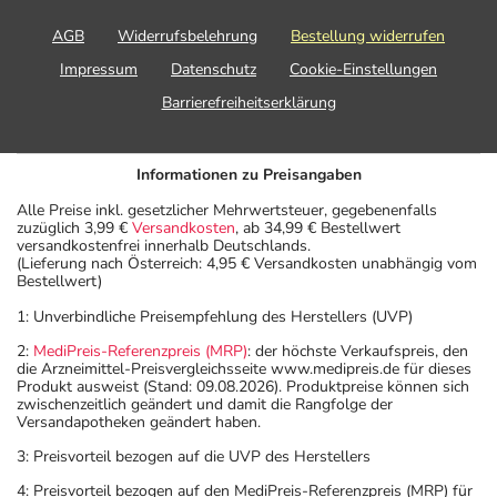
AGB
Widerrufsbelehrung
Bestellung widerrufen
Impressum
Datenschutz
Cookie-Einstellungen
Barrierefreiheitserklärung
Informationen zu Preisangaben
Alle Preise inkl. gesetzlicher Mehrwertsteuer, gegebenenfalls
zuzüglich 3,99 €
Versandkosten
, ab 34,99 € Bestellwert
versandkostenfrei innerhalb Deutschlands.
(Lieferung nach Österreich: 4,95 € Versandkosten unabhängig vom
Bestellwert)
1: Unverbindliche Preisempfehlung des Herstellers (UVP)
2:
MediPreis-Referenzpreis (MRP)
: der höchste Verkaufspreis, den
die Arzneimittel-Preisvergleichsseite www.medipreis.de für dieses
Produkt ausweist (Stand: 09.08.2026). Produktpreise können sich
zwischenzeitlich geändert und damit die Rangfolge der
Versandapotheken geändert haben.
3: Preisvorteil bezogen auf die UVP des Herstellers
4: Preisvorteil bezogen auf den MediPreis-Referenzpreis (MRP) für