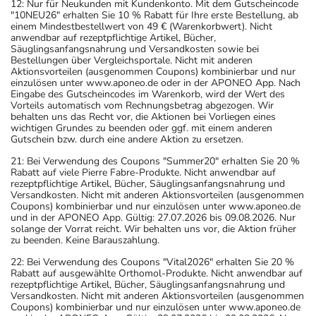
12: Nur für Neukunden mit Kundenkonto. Mit dem Gutscheincode
"10NEU26" erhalten Sie 10 % Rabatt für Ihre erste Bestellung, ab
einem Mindestbestellwert von 49 € (Warenkorbwert). Nicht
anwendbar auf rezeptpflichtige Artikel, Bücher,
Säuglingsanfangsnahrung und Versandkosten sowie bei
Bestellungen über Vergleichsportale. Nicht mit anderen
Aktionsvorteilen (ausgenommen Coupons) kombinierbar und nur
einzulösen unter www.aponeo.de oder in der APONEO App. Nach
Eingabe des Gutscheincodes im Warenkorb, wird der Wert des
Vorteils automatisch vom Rechnungsbetrag abgezogen. Wir
behalten uns das Recht vor, die Aktionen bei Vorliegen eines
wichtigen Grundes zu beenden oder ggf. mit einem anderen
Gutschein bzw. durch eine andere Aktion zu ersetzen.
21: Bei Verwendung des Coupons "Summer20" erhalten Sie 20 %
Rabatt auf viele Pierre Fabre-Produkte. Nicht anwendbar auf
rezeptpflichtige Artikel, Bücher, Säuglingsanfangsnahrung und
Versandkosten. Nicht mit anderen Aktionsvorteilen (ausgenommen
Coupons) kombinierbar und nur einzulösen unter www.aponeo.de
und in der APONEO App. Gültig: 27.07.2026 bis 09.08.2026. Nur
solange der Vorrat reicht. Wir behalten uns vor, die Aktion früher
zu beenden. Keine Barauszahlung.
22: Bei Verwendung des Coupons "Vital2026" erhalten Sie 20 %
Rabatt auf ausgewählte Orthomol-Produkte. Nicht anwendbar auf
rezeptpflichtige Artikel, Bücher, Säuglingsanfangsnahrung und
Versandkosten. Nicht mit anderen Aktionsvorteilen (ausgenommen
Coupons) kombinierbar und nur einzulösen unter www.aponeo.de