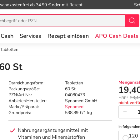
sandkostenfrei ab 34.99 € oder mit Rezept
Sc
 Cash
Services
Rezept einlösen
APO Cash Deals
 Tabletten
 60 St
Mengenrab
Darreichungsform:
Tabletten
19,4
Packungsgröße:
60 St
PZN/Art.Nr.:
04080473
23,4
MRP²
Anbieter/Hersteller:
Synomed GmbH
nicht verf
Marke/Präparat:
Synomed
Grundpreis:
538,89 €/1 kg
In folgende
Nahrungsergänzungsmittel mit
120 
Vitaminen und Mineralstoffen