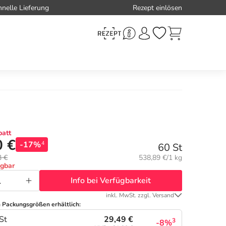
hnelle Lieferung
Rezept einlösen
att
0 €
-17%
4
60 St
Grundpreis:
3 €
538,89 €/1 kg
ügbar
Info bei Verfügbarkeit
inkl. MwSt. zzgl. Versand
n Packungsgrößen erhältlich:
29,49 €
St
3
-8%