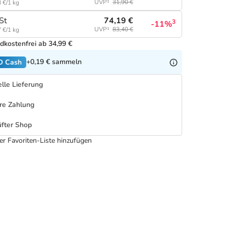
UVP¹
31,90 €
 €/1 kg
74,19 €
St
3
-11%
UVP¹
83,40 €
 €/1 kg
dkostenfrei ab 34,99 €
+0,19 €
sammeln
O Cash
lle Lieferung
re Zahlung
fter Shop
er Favoriten-Liste hinzufügen