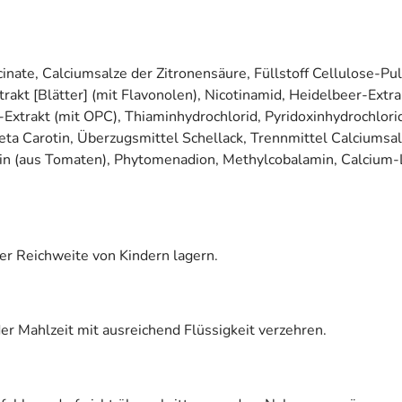
inate, Calciumsalze der Zitronensäure, Füllstoff Cellulose-P
rakt [Blätter] (mit Flavonolen), Nicotinamid, Heidelbeer-Extra
Extrakt (mit OPC), Thiaminhydrochlorid, Pyridoxinhydrochlorid
eta Carotin, Überzugsmittel Schellack, Trennmittel Calciumsal
pin (aus Tomaten), Phytomenadion, Methylcobalamin, Calcium-L-
er Reichweite von Kindern lagern.
er Mahlzeit mit ausreichend Flüssigkeit verzehren.