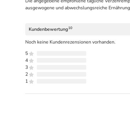
Die angegebene empfohlene tägliche Verzehrempfe
ausgewogene und abwechslungsreiche Ernährung
10
Kundenbewertung
Noch keine Kundenrezensionen vorhanden.
5
4
3
2
1