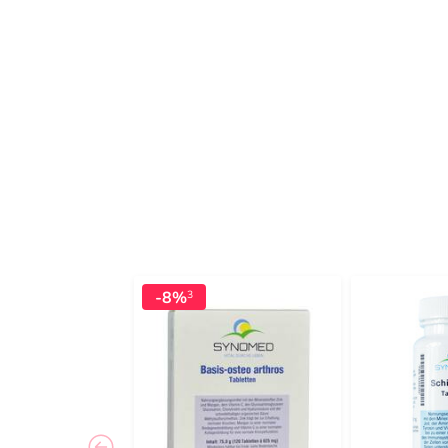
-8%
3