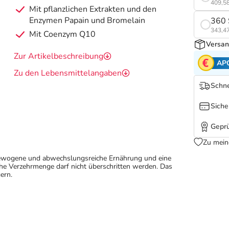
409,58
Mit pflanzlichen Extrakten und den
Enzymen Papain und Bromelain
360 
343,47
Mit Coenzym Q10
Versan
Zur Artikelbeschreibung
AP
Zu den Lebensmittelangaben
Schne
Siche
Geprü
Zu mein
sgewogene und abwechslungsreiche Ernährung und eine
e Verzehrmenge darf nicht überschritten werden. Das
ern.