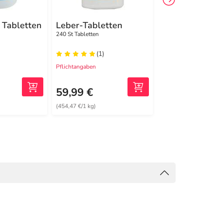
 Tabletten
Leber-Tabletten
Basis Osteo a
Tabletten
240 St Tabletten
360 St Tabletten
(1)
(0)
Pflichtangaben
Pflichtangaben
59,99 €
93,49 €
(454,47 €/1 kg)
(415,51 €/1 kg)