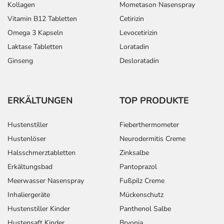
Kollagen
Mometason Nasenspray
Vitamin B12 Tabletten
Cetirizin
Omega 3 Kapseln
Levocetirizin
Laktase Tabletten
Loratadin
Ginseng
Desloratadin
ERKÄLTUNGEN
TOP PRODUKTE
Hustenstiller
Fieberthermometer
Hustenlöser
Neurodermitis Creme
Halsschmerztabletten
Zinksalbe
Erkältungsbad
Pantoprazol
Meerwasser Nasenspray
Fußpilz Creme
Inhaliergeräte
Mückenschutz
Hustenstiller Kinder
Panthenol Salbe
Hustensaft Kinder
Bryonia