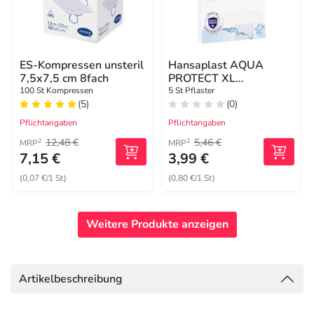
ES-Kompressen unsteril
Hansaplast AQUA
7,5x7,5 cm 8fach
PROTECT XL
Wundverband steril 6x7
100 St Kompressen
5 St Pflaster
(5)
(0)
cm
Pflichtangaben
Pflichtangaben
12,48 €
5,46 €
2
2
MRP
MRP
7,15 €
3,99 €
(0,07 €/1 St)
(0,80 €/1 St)
Weitere Produkte anzeigen
Artikelbeschreibung