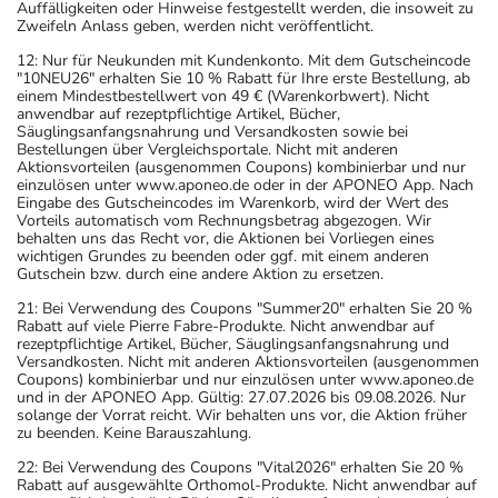
Auffälligkeiten oder Hinweise festgestellt werden, die insoweit zu
Zweifeln Anlass geben, werden nicht veröffentlicht.
12: Nur für Neukunden mit Kundenkonto. Mit dem Gutscheincode
"10NEU26" erhalten Sie 10 % Rabatt für Ihre erste Bestellung, ab
einem Mindestbestellwert von 49 € (Warenkorbwert). Nicht
anwendbar auf rezeptpflichtige Artikel, Bücher,
Säuglingsanfangsnahrung und Versandkosten sowie bei
Bestellungen über Vergleichsportale. Nicht mit anderen
Aktionsvorteilen (ausgenommen Coupons) kombinierbar und nur
einzulösen unter www.aponeo.de oder in der APONEO App. Nach
Eingabe des Gutscheincodes im Warenkorb, wird der Wert des
Vorteils automatisch vom Rechnungsbetrag abgezogen. Wir
behalten uns das Recht vor, die Aktionen bei Vorliegen eines
wichtigen Grundes zu beenden oder ggf. mit einem anderen
Gutschein bzw. durch eine andere Aktion zu ersetzen.
21: Bei Verwendung des Coupons "Summer20" erhalten Sie 20 %
Rabatt auf viele Pierre Fabre-Produkte. Nicht anwendbar auf
rezeptpflichtige Artikel, Bücher, Säuglingsanfangsnahrung und
Versandkosten. Nicht mit anderen Aktionsvorteilen (ausgenommen
Coupons) kombinierbar und nur einzulösen unter www.aponeo.de
und in der APONEO App. Gültig: 27.07.2026 bis 09.08.2026. Nur
solange der Vorrat reicht. Wir behalten uns vor, die Aktion früher
zu beenden. Keine Barauszahlung.
22: Bei Verwendung des Coupons "Vital2026" erhalten Sie 20 %
Rabatt auf ausgewählte Orthomol-Produkte. Nicht anwendbar auf