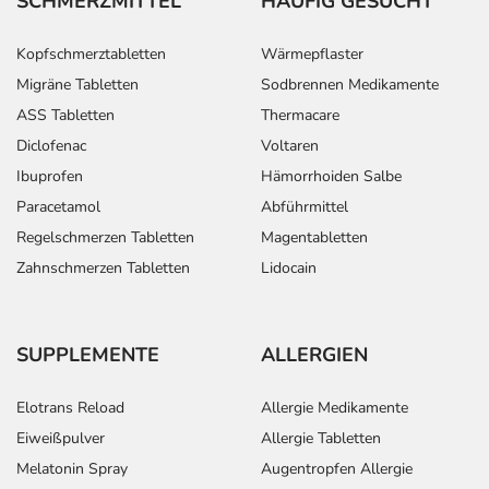
SCHMERZMITTEL
HÄUFIG GESUCHT
Kopfschmerztabletten
Wärmepflaster
Migräne Tabletten
Sodbrennen Medikamente
ASS Tabletten
Thermacare
Diclofenac
Voltaren
Ibuprofen
Hämorrhoiden Salbe
Paracetamol
Abführmittel
Regelschmerzen Tabletten
Magentabletten
Zahnschmerzen Tabletten
Lidocain
SUPPLEMENTE
ALLERGIEN
Elotrans Reload
Allergie Medikamente
Eiweißpulver
Allergie Tabletten
Melatonin Spray
Augentropfen Allergie