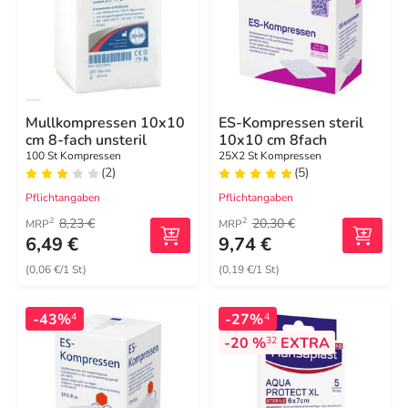
Mullkompressen 10x10
ES-Kompressen steril
cm 8-fach unsteril
10x10 cm 8fach
100 St Kompressen
25X2 St Kompressen
(2)
(5)
Pflichtangaben
Pflichtangaben
8,23 €
20,30 €
2
2
MRP
MRP
6,49 €
9,74 €
(0,06 €/1 St)
(0,19 €/1 St)
-43%
-27%
4
4
-20 %
EXTRA
32