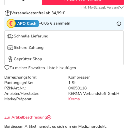
Refluthin, Lasea & Carmenthin Deals
Sport & Fitness
Täglich gut versorgt
inkl. MwSt. zzgl. Versand
Versandkostenfrei ab 34,99 €
Salus Deals
Tierapotheke
+0,05 €
sammeln
APO Cash
Vitamine & Mineralstoffe
Schnelle Lieferung
Sichere Zahlung
Marken
Geprüfter Shop
Zu meiner Favoriten-Liste hinzufügen
Darreichungsform:
Kompressen
Packungsgröße:
1 St
PZN/Art.Nr.:
04050118
Anbieter/Hersteller:
KERMA Verbandstoff GmbH
Marke/Präparat:
Kerma
Zur Artikelbeschreibung
Bei diesem Artikel handelt es sich um ein Medizinprodukt.