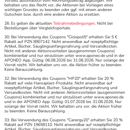
Vorteils automatisch vom Rechnungsbetrag abgezogen. Wir
behalten uns das Recht vor, die Aktionen bei Vorliegen eines
wichtigen Grundes zu beenden oder ggf. mit einem anderen
Gutschein bzw. durch eine andere Aktion zu ersetzen.
26: Es gelten die aktuellen
Teilnahmebedingungen
. Nicht bei
Bestellungen über Vergleichsportale.
30: Bei Verwendung des Coupons "Ciclopoli5" erhalten Sie 5 €
Rabatt auf PZN 8907142. Nicht anwendbar auf rezeptpflichtige
Artikel, Bücher, Säuglingsanfangsnahrung und Versandkosten.
Nicht mit anderen Aktionsvorteilen (ausgenommen Coupons)
kombinierbar und nur einzulösen unter www.aponeo.de und in der
APONEO App. Gültig: 06.08.2026 bis 31.08.2026. Nur solange der
Vorrat reicht. Wir behalten uns vor, die Aktion früher zu beenden.
Keine Barauszahlung.
32: Bei Verwendung des Coupons "HP20" erhalten Sie 20 %
Rabatt auf viele Hansaplast-Produkte. Nicht anwendbar auf
rezeptpflichtige Artikel, Bücher, Säuglingsanfangsnahrung und
Versandkosten. Nicht mit anderen Aktionsvorteilen (ausgenommen
Coupons) kombinierbar und nur einzulösen unter www.aponeo.de
und in der APONEO App. Gültig: 01.07.2026 bis 31.08.2026. Nur
solange der Vorrat reicht. Wir behalten uns vor, die Aktion früher
zu beenden. Keine Barauszahlung.
33: Bei Verwendung des Coupons "Canergy20" erhalten Sie 20 %
Rabatt auf PZN 19658110. Nicht anwendbar auf rezeptpflichtige
Artikel, Bücher, Säuglingsanfangsnahrung und Versandkosten.