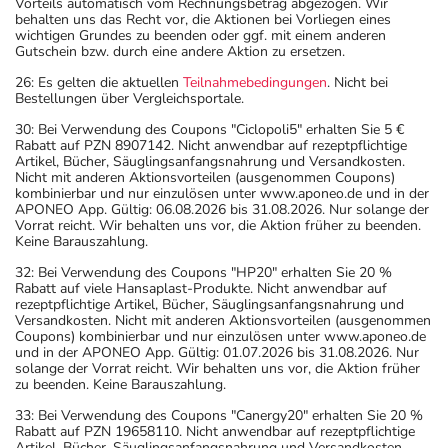
Vorteils automatisch vom Rechnungsbetrag abgezogen. Wir
behalten uns das Recht vor, die Aktionen bei Vorliegen eines
wichtigen Grundes zu beenden oder ggf. mit einem anderen
Gutschein bzw. durch eine andere Aktion zu ersetzen.
26: Es gelten die aktuellen
Teilnahmebedingungen
. Nicht bei
Bestellungen über Vergleichsportale.
30: Bei Verwendung des Coupons "Ciclopoli5" erhalten Sie 5 €
Rabatt auf PZN 8907142. Nicht anwendbar auf rezeptpflichtige
Artikel, Bücher, Säuglingsanfangsnahrung und Versandkosten.
Nicht mit anderen Aktionsvorteilen (ausgenommen Coupons)
kombinierbar und nur einzulösen unter www.aponeo.de und in der
APONEO App. Gültig: 06.08.2026 bis 31.08.2026. Nur solange der
Vorrat reicht. Wir behalten uns vor, die Aktion früher zu beenden.
Keine Barauszahlung.
32: Bei Verwendung des Coupons "HP20" erhalten Sie 20 %
Rabatt auf viele Hansaplast-Produkte. Nicht anwendbar auf
rezeptpflichtige Artikel, Bücher, Säuglingsanfangsnahrung und
Versandkosten. Nicht mit anderen Aktionsvorteilen (ausgenommen
Coupons) kombinierbar und nur einzulösen unter www.aponeo.de
und in der APONEO App. Gültig: 01.07.2026 bis 31.08.2026. Nur
solange der Vorrat reicht. Wir behalten uns vor, die Aktion früher
zu beenden. Keine Barauszahlung.
33: Bei Verwendung des Coupons "Canergy20" erhalten Sie 20 %
Rabatt auf PZN 19658110. Nicht anwendbar auf rezeptpflichtige
Artikel, Bücher, Säuglingsanfangsnahrung und Versandkosten.