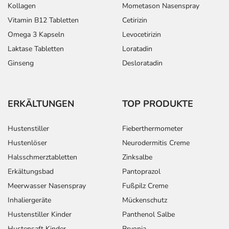
Kollagen
Mometason Nasenspray
Vitamin B12 Tabletten
Cetirizin
Omega 3 Kapseln
Levocetirizin
Laktase Tabletten
Loratadin
Ginseng
Desloratadin
ERKÄLTUNGEN
TOP PRODUKTE
Hustenstiller
Fieberthermometer
Hustenlöser
Neurodermitis Creme
Halsschmerztabletten
Zinksalbe
Erkältungsbad
Pantoprazol
Meerwasser Nasenspray
Fußpilz Creme
Inhaliergeräte
Mückenschutz
Hustenstiller Kinder
Panthenol Salbe
Hustensaft Kinder
Bryonia