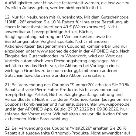
Auffälligkeiten oder Hinweise festgestellt werden, die insoweit zu
Zweifeln Anlass geben, werden nicht veröffentlicht.
12: Nur für Neukunden mit Kundenkonto. Mit dem Gutscheincode
"10NEU26" erhalten Sie 10 % Rabatt für Ihre erste Bestellung, ab
einem Mindestbestellwert von 49 € (Warenkorbwert). Nicht
anwendbar auf rezeptpflichtige Artikel, Bücher,
Säuglingsanfangsnahrung und Versandkosten sowie bei
Bestellungen über Vergleichsportale. Nicht mit anderen
Aktionsvorteilen (ausgenommen Coupons) kombinierbar und nur
einzulösen unter www.aponeo.de oder in der APONEO App. Nach
Eingabe des Gutscheincodes im Warenkorb, wird der Wert des
Vorteils automatisch vom Rechnungsbetrag abgezogen. Wir
behalten uns das Recht vor, die Aktionen bei Vorliegen eines
wichtigen Grundes zu beenden oder ggf. mit einem anderen
Gutschein bzw. durch eine andere Aktion zu ersetzen.
21: Bei Verwendung des Coupons "Summer20" erhalten Sie 20 %
Rabatt auf viele Pierre Fabre-Produkte. Nicht anwendbar auf
rezeptpflichtige Artikel, Bücher, Säuglingsanfangsnahrung und
Versandkosten. Nicht mit anderen Aktionsvorteilen (ausgenommen
Coupons) kombinierbar und nur einzulösen unter www.aponeo.de
und in der APONEO App. Gültig: 27.07.2026 bis 09.08.2026. Nur
solange der Vorrat reicht. Wir behalten uns vor, die Aktion früher
zu beenden. Keine Barauszahlung.
22: Bei Verwendung des Coupons "Vital2026" erhalten Sie 20 %
Rabatt auf ausgewählte Orthomol-Produkte. Nicht anwendbar auf