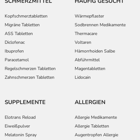
SCHMERZMITTEL
HÄUFIG GESUCHT
Kopfschmerztabletten
Wärmepflaster
Migräne Tabletten
Sodbrennen Medikamente
ASS Tabletten
Thermacare
Diclofenac
Voltaren
Ibuprofen
Hämorrhoiden Salbe
Paracetamol
Abführmittel
Regelschmerzen Tabletten
Magentabletten
Zahnschmerzen Tabletten
Lidocain
SUPPLEMENTE
ALLERGIEN
Elotrans Reload
Allergie Medikamente
Eiweißpulver
Allergie Tabletten
Melatonin Spray
Augentropfen Allergie