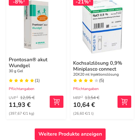
-8%
-21%
3
4
Prontosan® akut
Kochsalzlösung 0,9%
Wundgel
Miniplasco connect
30 g Gel
20X20 ml Injektionslösung
(1)
(5)
Pflichtangaben
Pflichtangaben
12,95 €
13,54 €
1
2
UVP
MRP
11,93 €
10,64 €
(397,67 €/1 kg)
(26,60 €/1 l)
Weitere Produkte anzeigen