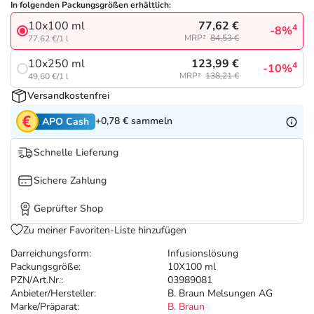
Refluthin, Lasea & Carmenthin Deals
Sport & Fitness
Täglich gut versorgt
In folgenden Packungsgrößen erhältlich:
77,62 €
10x100 ml
4
-8%
MRP²
84,53 €
77,62 €/1 l
Salus Deals
Tierapotheke
123,99 €
10x250 ml
4
-10%
MRP²
138,21 €
49,60 €/1 l
Vitamine & Mineralstoffe
Versandkostenfrei
+0,78 €
sammeln
APO Cash
Marken
Schnelle Lieferung
Sichere Zahlung
Geprüfter Shop
Zu meiner Favoriten-Liste hinzufügen
Darreichungsform:
Infusionslösung
Packungsgröße:
10X100 ml
PZN/Art.Nr.:
03989081
Anbieter/Hersteller:
B. Braun Melsungen AG
Marke/Präparat:
B. Braun