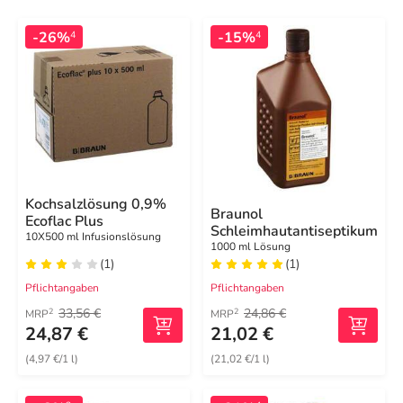
-26%
-15%
4
4
Kochsalzlösung 0,9%
Braunol
Ecoflac Plus
Schleimhautantiseptikum
10X500 ml Infusionslösung
1000 ml Lösung
(1)
(1)
Pflichtangaben
Pflichtangaben
33,56 €
24,86 €
2
2
MRP
MRP
24,87 €
21,02 €
(4,97 €/1 l)
(21,02 €/1 l)