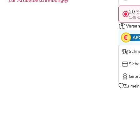
Zur Artikelbeschreibung
20 S
1,45 €
Versan
AP
Schne
Siche
Geprü
Zu mein