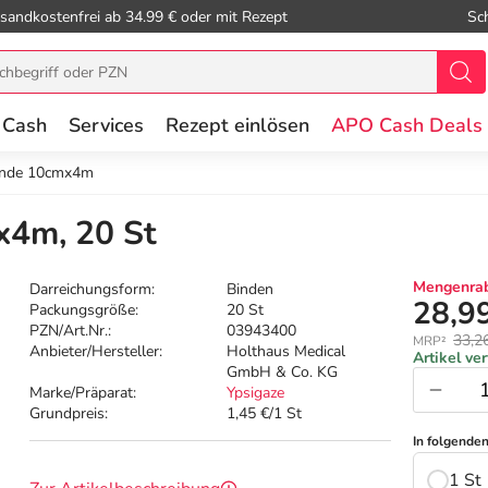
sandkostenfrei ab 34.99 € oder mit Rezept
Sc
 Cash
Services
Rezept einlösen
APO Cash Deals
binde 10cmx4m
x4m, 20 St
Mengenrab
Darreichungsform:
Binden
28,9
Packungsgröße:
20 St
PZN/Art.Nr.:
03943400
33,2
MRP²
Anbieter/Hersteller:
Holthaus Medical
Artikel ve
GmbH & Co. KG
Marke/Präparat:
Ypsigaze
Grundpreis:
1,45 €/1 St
In folgende
1 St