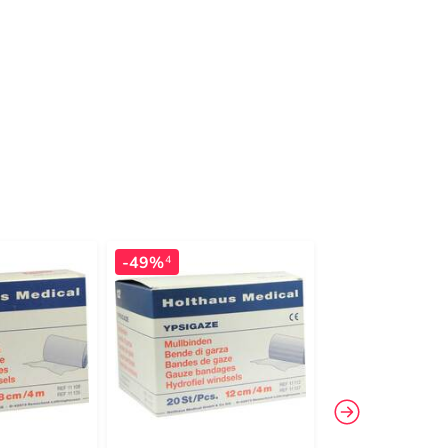
-49%
-37%
4
4