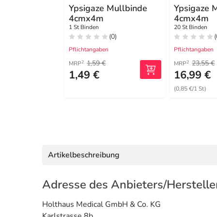
Ypsigaze Mullbinde
Ypsigaze 
4cmx4m
4cmx4m
1 St Binden
20 St Binden
(0)
(
Pflichtangaben
Pflichtangaben
1,59 €
23,55 €
2
2
MRP
MRP
1,49 €
16,99 €
(0,85 €/1 St)
Artikelbeschreibung
Adresse des Anbieters/Herstelle
Holthaus Medical GmbH & Co. KG
Karlstrasse 8b