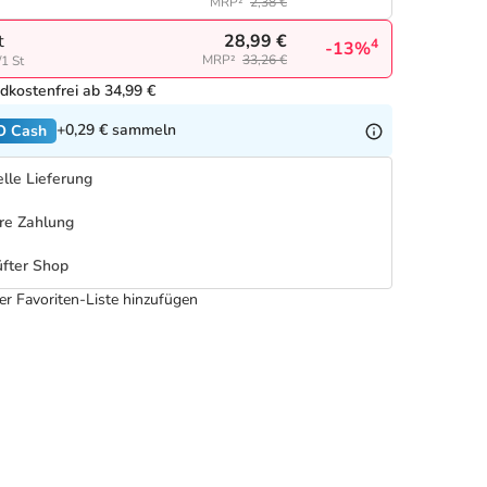
MRP²
2,38 €
28,99 €
t
4
-13%
MRP²
33,26 €
/1 St
dkostenfrei ab 34,99 €
+0,29 €
sammeln
O Cash
lle Lieferung
re Zahlung
fter Shop
er Favoriten-Liste hinzufügen