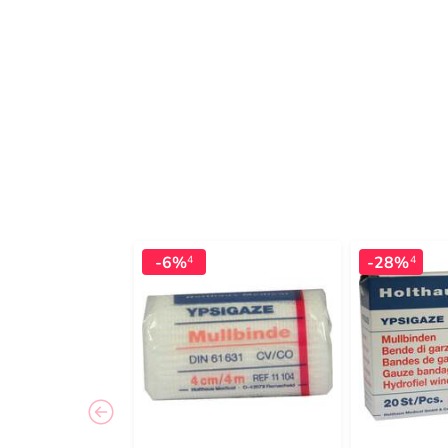
-6%
-28%
4
4