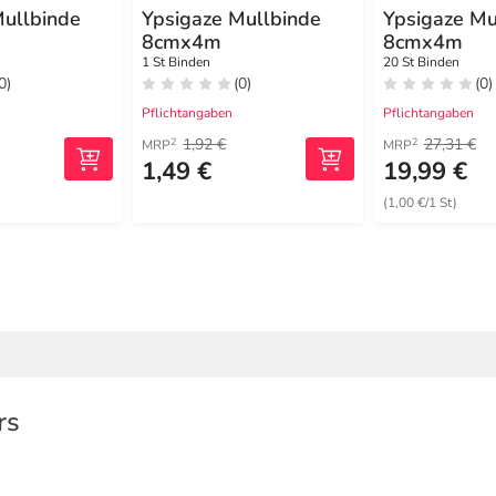
Mullbinde
Ypsigaze Mullbinde
Ypsigaze Mu
8cmx4m
8cmx4m
1 St Binden
20 St Binden
0)
(0)
(0)
Pflichtangaben
Pflichtangaben
1,92 €
27,31 €
2
2
MRP
MRP
1,49 €
19,99 €
(1,00 €/1 St)
rs