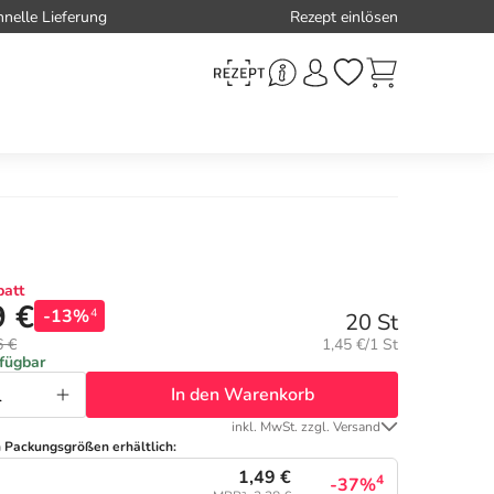
hnelle Lieferung
Rezept einlösen
att
9 €
-13%
4
20 St
Grundpreis:
6 €
1,45 €/1 St
rfügbar
In den Warenkorb
inkl. MwSt. zzgl. Versand
n Packungsgrößen erhältlich:
1,49 €
4
-37%