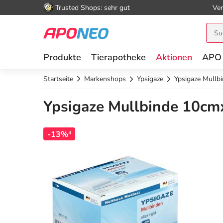
Trusted Shops: sehr gut
Ver
Produkte
Tierapotheke
Aktionen
APO
Startseite
Markenshops
Ypsigaze
Ypsigaze Mull
Ypsigaze Mullbinde 10cm
-13%
4