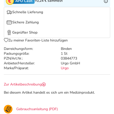
Refluthin, Lasea & Carmenthin Deals
Sport & Fitness
Täglich gut versorgt
+0,24 €
sammeln
APO Cash
Schnelle Lieferung
Salus Deals
Tierapotheke
Sichere Zahlung
Vitamine & Mineralstoffe
Geprüfter Shop
Zu meiner Favoriten-Liste hinzufügen
Marken
Darreichungsform:
Binden
Packungsgröße:
1 St
PZN/Art.Nr.:
03844773
Anbieter/Hersteller:
Urgo GmbH
Marke/Präparat:
Urgo
Zur Artikelbeschreibung
Bei diesem Artikel handelt es sich um ein Medizinprodukt.
Gebrauchsanleitung (PDF)