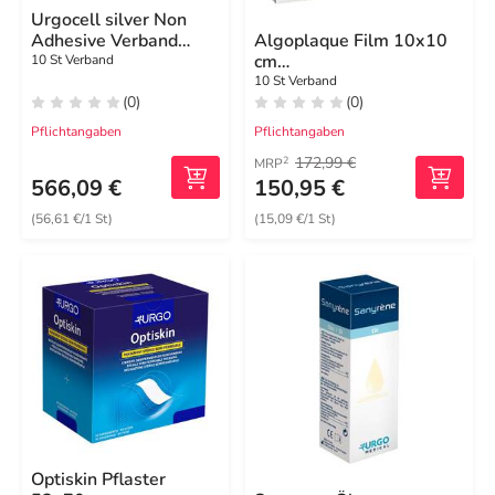
Urgocell silver Non
Adhesive Verband
Algoplaque Film 10x10
10x12 cm
cm
10 St Verband
Hydrokolloidwundauflage
10 St Verband
(0)
(0)
Pflichtangaben
Pflichtangaben
172,99 €
2
MRP
566,09 €
150,95 €
(56,61 €/1 St)
(15,09 €/1 St)
Optiskin Pflaster