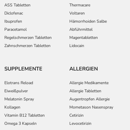
ASS Tabletten
Thermacare
Diclofenac
Voltaren
Ibuprofen
Hämorrhoiden Salbe
Paracetamol
Abführmittel
Regelschmerzen Tabletten
Magentabletten
Zahnschmerzen Tabletten
Lidocain
SUPPLEMENTE
ALLERGIEN
Elotrans Reload
Allergie Medikamente
Eiweißpulver
Allergie Tabletten
Melatonin Spray
Augentropfen Allergie
Kollagen
Mometason Nasenspray
Vitamin B12 Tabletten
Cetirizin
Omega 3 Kapseln
Levocetirizin