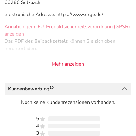
66280 Sulzbach
elektronische Adresse: https://www.urgo.de/
Angaben gem. EU-Produktsicherheitsverordnung (GPSR)
anzeigen
Das
PDF des Beipackzettels
können Sie sich oben
herunterladen.
Mehr anzeigen
10
Kundenbewertung
Noch keine Kundenrezensionen vorhanden.
5
4
3