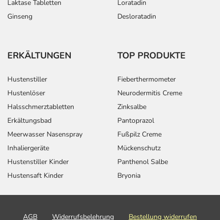
Laktase Tabletten
Loratadin
Ginseng
Desloratadin
ERKÄLTUNGEN
TOP PRODUKTE
Hustenstiller
Fieberthermometer
Hustenlöser
Neurodermitis Creme
Halsschmerztabletten
Zinksalbe
Erkältungsbad
Pantoprazol
Meerwasser Nasenspray
Fußpilz Creme
Inhaliergeräte
Mückenschutz
Hustenstiller Kinder
Panthenol Salbe
Hustensaft Kinder
Bryonia
AGB
Widerrufsbelehrung
Bestellung widerrufen