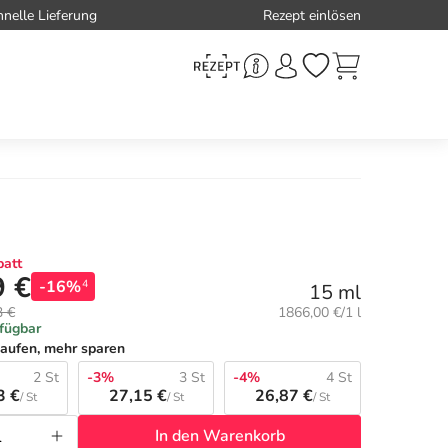
hnelle Lieferung
Rezept einlösen
att
9 €
-16%
4
15 ml
Grundpreis:
3 €
1866,00 €/1 l
rfügbar
aufen, mehr sparen
2 St
-3%
3 St
-4%
4 St
3 €
27,15 €
26,87 €
/ St
/ St
/ St
In den Warenkorb