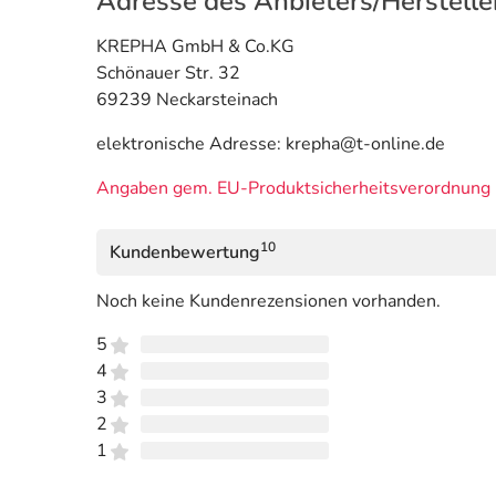
Adresse des Anbieters/Herstelle
KREPHA GmbH & Co.KG
Schönauer Str. 32
69239 Neckarsteinach
elektronische Adresse: krepha@t-online.de
Angaben gem. EU-Produktsicherheitsverordnung 
10
Kundenbewertung
Noch keine Kundenrezensionen vorhanden.
5
4
3
2
1