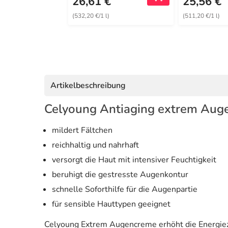
26,61 €
25,56 €
(532,20 €/1 l)
(511,20 €/1 l)
Artikelbeschreibung
Celyoung Antiaging extrem Aug
mildert Fältchen
reichhaltig und nahrhaft
versorgt die Haut mit intensiver Feuchtigkeit
beruhigt die gestresste Augenkontur
schnelle Soforthilfe für die Augenpartie
für sensible Hauttypen geeignet
Celyoung Extrem Augencreme erhöht die Energiezu