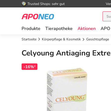
Trusted Shops: sehr gut
Ver
Produkte
Tierapotheke
Aktionen
APO
Startseite
Körperpflege & Kosmetik
Gesichtspflege
Celyoung Antiaging Extr
-16%
4