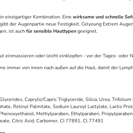
n einzigartiger Kombination. Eine
wirksame und schnelle Sofo
 gibt der Augenpartie neue Festigkeit. Celyoung Extrem Auge
gen, ist auch
für sensible Hauttypen
geeignet.
ut einmassieren oder leicht einklopfen - vor der Tages- oder 
 immer von innen nach außen auf die Haut, damit der Lymphf
cerides, Caprylic/Capric Triglyceride, Silica, Urea, Trifolium
te, Retinyl Palmitate, Sodium Lauroyl Lactylate, Lactis Prot
, Phenoxyethanol, Methylparaben, Ethylparaben, Propylparaben,
leate, Citric Acid, Carbomer, CI 77891, Cl 77491