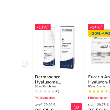
-11%
-14%
3
3
+20%
APO
Dermasence
Eucerin An
Hyalusome
Hyaluron-F
Tagespflege mit LSF
Tagespfle
50 ml Emulsion
50 ml Creme
(0)
(
50 Emuls.
Pflichtangaben
Pflichtangaben
29,90 €
29,75 €
1
1
UVP
UVP