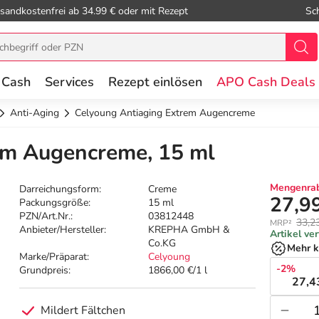
sandkostenfrei ab 34.99 € oder mit Rezept
Sc
 Cash
Services
Rezept einlösen
APO Cash Deals
Anti-Aging
Celyoung Antiaging Extrem Augencreme
em Augencreme, 15 ml
Mengenrab
Darreichungsform:
Creme
27,9
Packungsgröße:
15 ml
PZN/Art.Nr.:
03812448
33,2
MRP²
Anbieter/Hersteller:
KREPHA GmbH &
Artikel ve
Co.KG
Mehr k
Marke/Präparat:
Celyoung
-2%
Grundpreis:
1866,00 €/1 l
27,4
Mildert Fältchen