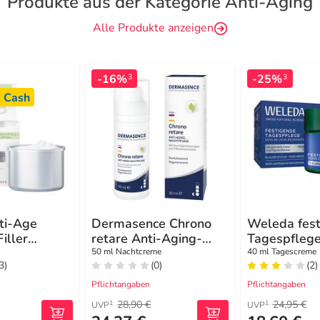
Produkte aus der Kategorie Anti-Aging
Alle Produkte anzeigen
-16%
-25%
3
3
 Cash
ti-Age
Dermasence Chrono
Weleda fes
iller
retare Anti-Aging-
Tagespflege
ge LSF 30
Nachtpflege
Enzian & Ed
50 ml Nachtcreme
40 ml Tagescreme
3)
(0)
(2)
Pflichtangaben
Pflichtangaben
28,90 €
24,95 €
1
1
UVP
UVP