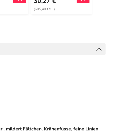
30,27 €
25,86 €
(605,40 €/1 l)
(1724,00 €/1 l)
en,
mildert Fältchen, Krähenfüsse, feine Linien