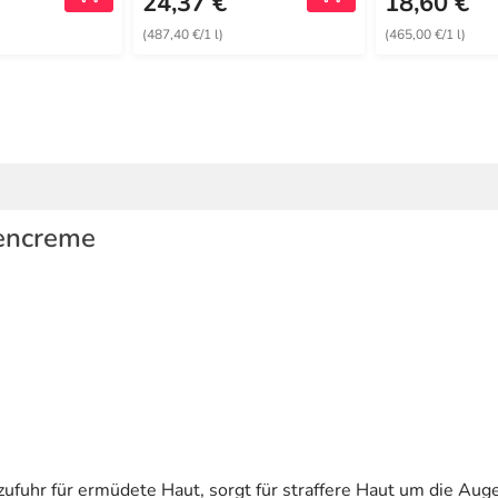
24,37 €
18,60 €
(487,40 €/1 l)
(465,00 €/1 l)
encreme
fuhr für ermüdete Haut, sorgt für straffere Haut um die Aug