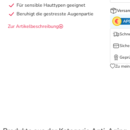
Für sensible Hauttypen geeignet
Versan
Beruhigt die gestresste Augenpartie
AP
Zur Artikelbeschreibung
Schne
Siche
Geprü
Zu mein