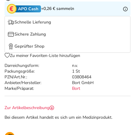
Refluthin, Lasea & Carmenthin Deals
Sport & Fitness
Täglich gut versorgt
+0,26 €
sammeln
APO Cash
Salus Deals
Tierapotheke
Schnelle Lieferung
Sichere Zahlung
Vitamine & Mineralstoffe
Geprüfter Shop
Marken
Zu meiner Favoriten-Liste hinzufügen
Darreichungsform:
n.v.
Packungsgröße:
1 St
PZN/Art.Nr.:
03808464
Anbieter/Hersteller:
Bort GmbH
Marke/Präparat:
Bort
Zur Artikelbeschreibung
Bei diesem Artikel handelt es sich um ein Medizinprodukt.