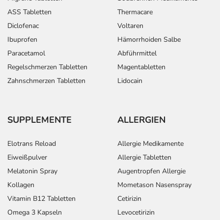
ASS Tabletten
Thermacare
Diclofenac
Voltaren
Ibuprofen
Hämorrhoiden Salbe
Paracetamol
Abführmittel
Regelschmerzen Tabletten
Magentabletten
Zahnschmerzen Tabletten
Lidocain
SUPPLEMENTE
ALLERGIEN
Elotrans Reload
Allergie Medikamente
Eiweißpulver
Allergie Tabletten
Melatonin Spray
Augentropfen Allergie
Kollagen
Mometason Nasenspray
Vitamin B12 Tabletten
Cetirizin
Omega 3 Kapseln
Levocetirizin