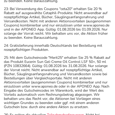
zu beenden. Keine Barauszahlung.
23: Bei Verwendung des Coupons "ceta20" erhalten Sie 20 %
Rabatt auf ausgewählte Cetaphil-Produkte. Nicht anwendbar auf
rezeptpflichtige Artikel, Bücher, Säuglingsanfangsnahrung und
Versandkosten. Nicht mit anderen Aktionsvorteilen (ausgenommen
Coupons) kombinierbar und nur einzulösen unter www.aponeo.de
und in der APONEO App. Gültig: 01.08.2026 bis 01.09.2026. Nur
solange der Vorrat reicht. Wir behalten uns vor, die Aktion früher
zu beenden. Keine Barauszahlung.
24: Gratislieferung innerhalb Deutschlands bei Bestellung mit
rezeptpflichtigen Produkten.
25: Mit dem Gutscheincode "Merit25" erhalten Sie 25 % Rabatt auf
das Produkt Eucerin Sun Gel-Creme Oil Control LSF 50+, 50 ml
(PZN 10832664). Gültig: 01.08.2026 bis 31.08.2026. Nur solange
der Vorrat reicht. Nicht anwendbar auf rezeptpflichtige Artikel,
Bücher, Säuglingsanfangsnahrung und Versandkosten sowie bei
Bestellungen über Vergleichsportale. Nicht mit anderen
Aktionsvorteilen (ausgenommen Coupons) kombinierbar und nur
einzulösen unter www.aponeo.de oder in der APONEO App. Nach
Eingabe des Gutscheincodes im Warenkorb, wird der Wert des
Vorteils automatisch vom Rechnungsbetrag abgezogen. Wir
behalten uns das Recht vor, die Aktionen bei Vorliegen eines
wichtigen Grundes zu beenden oder ggf. mit einem anderen
Gutschein bzw. durch eine andere Aktion zu ersetzen.
26: Es gelten die aktuellen
Teilnahmebedingungen
. Nicht bei