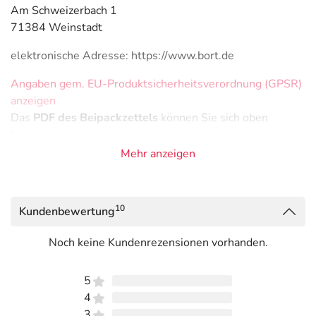
Am Schweizerbach 1
71384 Weinstadt
elektronische Adresse: https://www.bort.de
Angaben gem. EU-Produktsicherheitsverordnung (GPSR)
anzeigen
Das
PDF des Beipackzettels
können Sie sich oben
herunterladen.
Mehr anzeigen
10
Kundenbewertung
Noch keine Kundenrezensionen vorhanden.
5
4
3