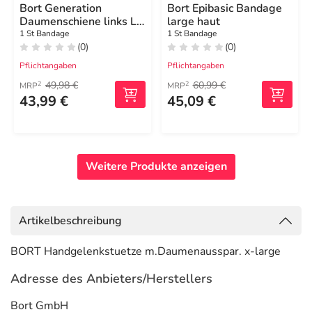
Bort Generation
Bort Epibasic Bandage
Daumenschiene links L
large haut
blau
1 St Bandage
1 St Bandage
(0)
(0)
Pflichtangaben
Pflichtangaben
49,98 €
60,99 €
2
2
MRP
MRP
43,99 €
45,09 €
Weitere Produkte anzeigen
Artikelbeschreibung
BORT Handgelenkstuetze m.Daumenausspar. x-large
Adresse des Anbieters/Herstellers
Bort GmbH