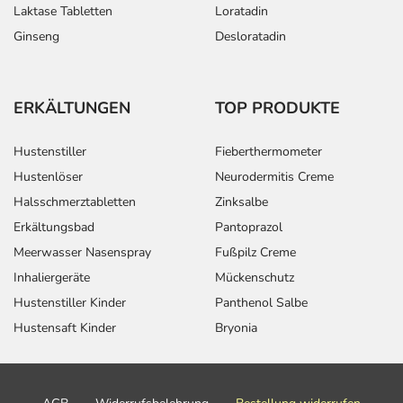
Laktase Tabletten
Loratadin
Ginseng
Desloratadin
ERKÄLTUNGEN
TOP PRODUKTE
Hustenstiller
Fieberthermometer
Hustenlöser
Neurodermitis Creme
Halsschmerztabletten
Zinksalbe
Erkältungsbad
Pantoprazol
Meerwasser Nasenspray
Fußpilz Creme
Inhaliergeräte
Mückenschutz
Hustenstiller Kinder
Panthenol Salbe
Hustensaft Kinder
Bryonia