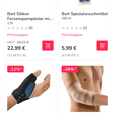
Bort Silikon
Bort Spezialwaschmittel
Fersenspornpolster mit
250 ml
Softspot medium
2 St
(0)
(0)
Pflichtangaben
Pflichtangaben
26,21 €
2
MRP
22,99 €
5,99 €
(11,49 €/1 St)
(23,96 €/1 l)
-12%
-26%
4
4