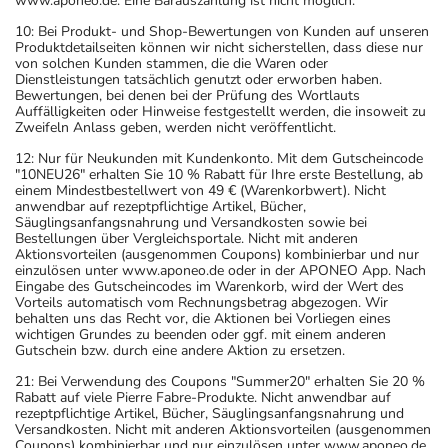
www.aponeo.de. Eine Barauszahlung ist nicht möglich.
10: Bei Produkt- und Shop-Bewertungen von Kunden auf unseren
Produktdetailseiten können wir nicht sicherstellen, dass diese nur
von solchen Kunden stammen, die die Waren oder
Dienstleistungen tatsächlich genutzt oder erworben haben.
Bewertungen, bei denen bei der Prüfung des Wortlauts
Auffälligkeiten oder Hinweise festgestellt werden, die insoweit zu
Zweifeln Anlass geben, werden nicht veröffentlicht.
12: Nur für Neukunden mit Kundenkonto. Mit dem Gutscheincode
"10NEU26" erhalten Sie 10 % Rabatt für Ihre erste Bestellung, ab
einem Mindestbestellwert von 49 € (Warenkorbwert). Nicht
anwendbar auf rezeptpflichtige Artikel, Bücher,
Säuglingsanfangsnahrung und Versandkosten sowie bei
Bestellungen über Vergleichsportale. Nicht mit anderen
Aktionsvorteilen (ausgenommen Coupons) kombinierbar und nur
einzulösen unter www.aponeo.de oder in der APONEO App. Nach
Eingabe des Gutscheincodes im Warenkorb, wird der Wert des
Vorteils automatisch vom Rechnungsbetrag abgezogen. Wir
behalten uns das Recht vor, die Aktionen bei Vorliegen eines
wichtigen Grundes zu beenden oder ggf. mit einem anderen
Gutschein bzw. durch eine andere Aktion zu ersetzen.
21: Bei Verwendung des Coupons "Summer20" erhalten Sie 20 %
Rabatt auf viele Pierre Fabre-Produkte. Nicht anwendbar auf
rezeptpflichtige Artikel, Bücher, Säuglingsanfangsnahrung und
Versandkosten. Nicht mit anderen Aktionsvorteilen (ausgenommen
Coupons) kombinierbar und nur einzulösen unter www.aponeo.de