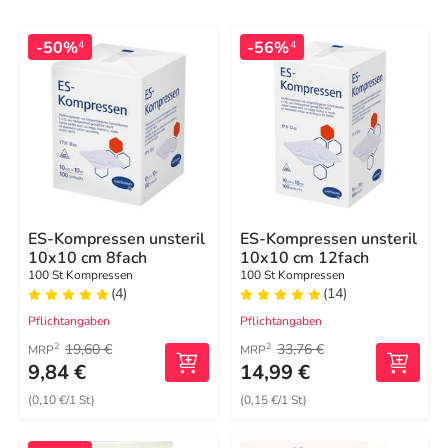
-50%
-56%
4
4
ES-Kompressen unsteril
ES-Kompressen unsteril
10x10 cm 8fach
10x10 cm 12fach
100 St Kompressen
100 St Kompressen
(4)
(14)
Pflichtangaben
Pflichtangaben
19,60 €
33,76 €
2
2
MRP
MRP
9,84 €
14,99 €
(0,10 €/1 St)
(0,15 €/1 St)