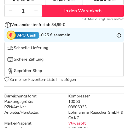
Refluthin, Lasea & Carmenthin Deals
Sport & Fitness
Täglich gut versorgt
In den Warenkorb
Salus Deals
Tierapotheke
inkl. MwSt. zzgl. Versand
Versandkostenfrei ab 34,99 €
Vitamine & Mineralstoffe
+0,25 €
sammeln
APO Cash
Schnelle Lieferung
Marken
Sichere Zahlung
Geprüfter Shop
Zu meiner Favoriten-Liste hinzufügen
Darreichungsform:
Kompressen
Packungsgröße:
100 St
PZN/Art.Nr.:
03806933
Anbieter/Hersteller:
Lohmann & Rauscher GmbH &
Co.KG
Marke/Präparat:
Vliwasoft