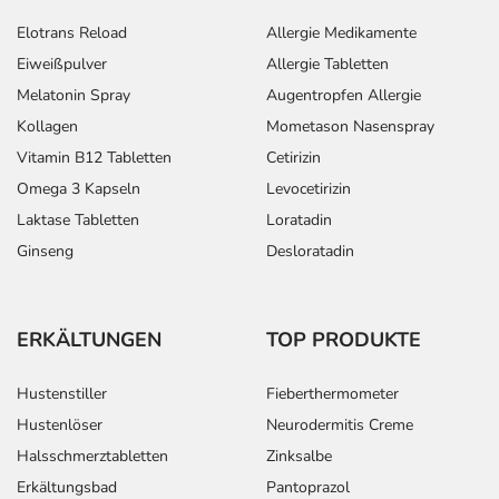
Elotrans Reload
Allergie Medikamente
Eiweißpulver
Allergie Tabletten
Melatonin Spray
Augentropfen Allergie
Kollagen
Mometason Nasenspray
Vitamin B12 Tabletten
Cetirizin
Omega 3 Kapseln
Levocetirizin
Laktase Tabletten
Loratadin
Ginseng
Desloratadin
ERKÄLTUNGEN
TOP PRODUKTE
Hustenstiller
Fieberthermometer
Hustenlöser
Neurodermitis Creme
Halsschmerztabletten
Zinksalbe
Erkältungsbad
Pantoprazol