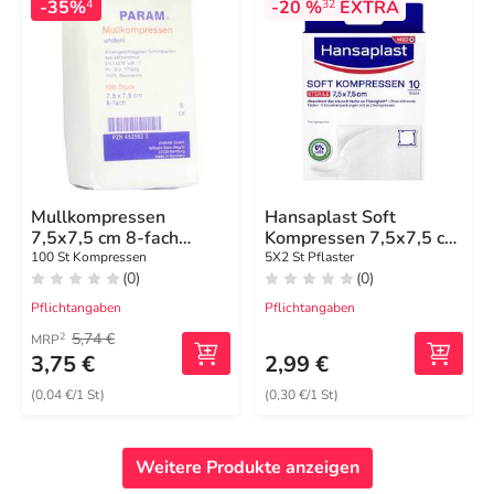
-35%
-20 %
EXTRA
4
32
Mullkompressen
Hansaplast Soft
7,5x7,5 cm 8-fach
Kompressen 7,5x7,5 cm
unsteril
steril
100 St Kompressen
5X2 St Pflaster
(0)
(0)
Pflichtangaben
Pflichtangaben
5,74 €
2
MRP
3,75 €
2,99 €
(0,04 €/1 St)
(0,30 €/1 St)
Weitere Produkte anzeigen