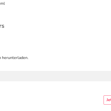
 ml
rs
n herunterladen.
Je