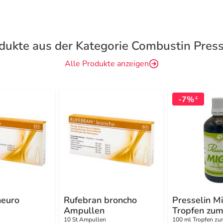
dukte aus der Kategorie Combustin Press
Alle Produkte anzeigen
-7%
4
neuro
Rufebran broncho
Presselin Mi
Ampullen
Tropfen zu
Einnehmen
10 St Ampullen
100 ml Tropfen z