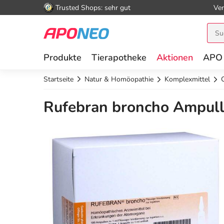
Trusted Shops: sehr gut
Ver
Produkte
Tierapotheke
Aktionen
APO
Startseite
Natur & Homöopathie
Komplexmittel
Rufebran broncho Ampull