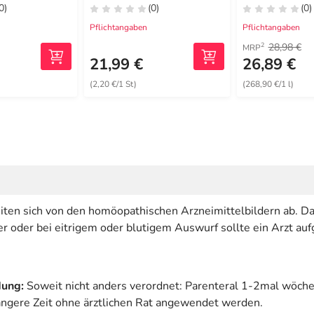
0)
(0)
(0)
Pflichtangaben
Pflichtangaben
28,98 €
2
MRP
21,99 €
26,89 €
(2,20 €/1 St)
(268,90 €/1 l)
en sich von den homöopathischen Arzneimittelbildern ab. Dazu
 oder bei eitrigem oder blutigem Auswurf sollte ein Arzt au
dung:
Soweit nicht anders verordnet: Parenteral 1-2mal wöchen
ängere Zeit ohne ärztlichen Rat angewendet werden.