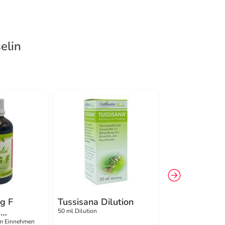
elin
g F
Tussisana Dilution
Presselin
m
Nervenkompl
50 ml Dilution
Tabletten
um Einnehmen
200 St Tabletten