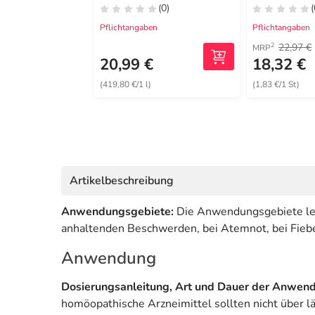
(0)
(
Pflichtangaben
Pflichtangaben
22,97 €
2
MRP
20,99 €
18,32 €
(419,80 €/1 l)
(1,83 €/1 St)
Artikelbeschreibung
Anwendungsgebiete:
Die Anwendungsgebiete leit
anhaltenden Beschwerden, bei Atemnot, bei Fieber
Anwendung
Dosierungsanleitung, Art und Dauer der Anwen
homöopathische Arzneimittel sollten nicht über l