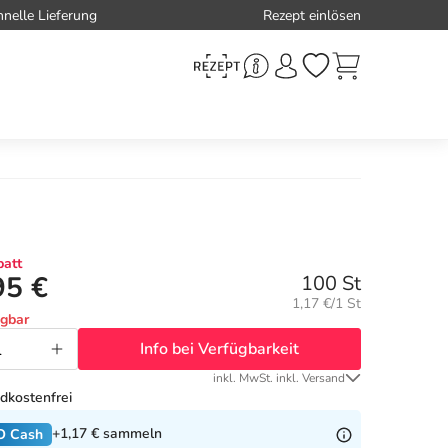
hnelle Lieferung
Rezept einlösen
att
95 €
100 St
Grundpreis:
1,17 €/1 St
ügbar
Info bei Verfügbarkeit
inkl. MwSt. inkl. Versand
dkostenfrei
+1,17 €
sammeln
O Cash