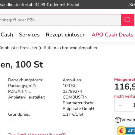
sandkostenfrei ab 34.99 € oder mit Rezept
Sc
 Cash
Services
Rezept einlösen
APO Cash Deals
Combustin Presselin
Rufebran broncho Ampullen
en, 100 St
Mengenrab
Darreichungsform:
Ampullen
116,
Packungsgröße:
100 St
PZN/Art.Nr.:
03799274
nicht verf
Anbieter/Hersteller:
COMBUSTIN
Pharmazeutische
Präparate GmbH
Grundpreis:
1,17 €/1 St
Versan
AP