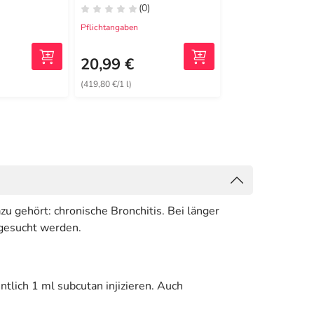
(0)
(0)
Pflichtangaben
Pflichtangaben
20,99 €
31,99 €
(419,80 €/1 l)
(0,16 €/1 St)
 gehört: chronische Bronchitis. Bei länger
fgesucht werden.
tlich 1 ml subcutan injizieren. Auch