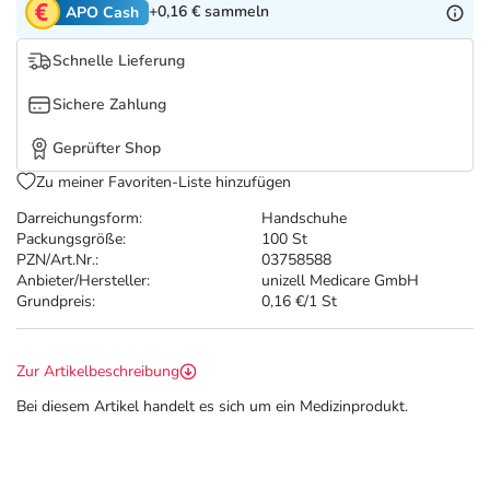
Refluthin, Lasea & Carmenthin Deals
Sport & Fitness
Täglich gut versorgt
+0,16 €
sammeln
APO Cash
Schnelle Lieferung
Salus Deals
Tierapotheke
Sichere Zahlung
Vitamine & Mineralstoffe
Geprüfter Shop
Zu meiner Favoriten-Liste hinzufügen
Marken
Darreichungsform:
Handschuhe
Packungsgröße:
100 St
PZN/Art.Nr.:
03758588
Anbieter/Hersteller:
unizell Medicare GmbH
Grundpreis:
0,16 €/1 St
Zur Artikelbeschreibung
Bei diesem Artikel handelt es sich um ein Medizinprodukt.