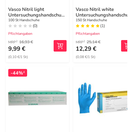
Vasco Nitril light
Vasco Nitril white
Untersuchungshandschuhe
Untersuchungshandschuh
Größe M
Größe M
100 St Handschuhe
150 St Handschuhe
(0)
(1)
Pflichtangaben
Pflichtangaben
16,93 €
25,14 €
2
2
MRP
MRP
9,99 €
12,29 €
(0,10 €/1 St)
(0,08 €/1 St)
-44%
4