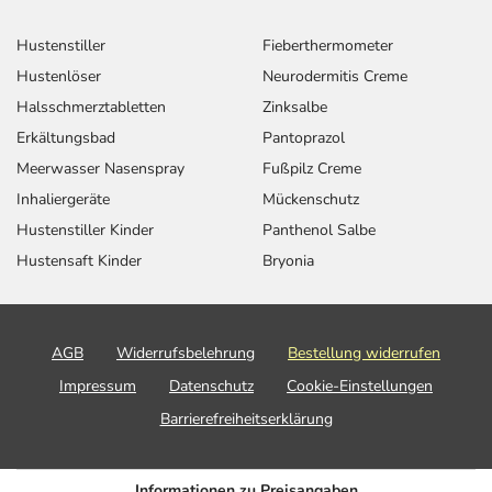
Hustenstiller
Fieberthermometer
Hustenlöser
Neurodermitis Creme
Halsschmerztabletten
Zinksalbe
Erkältungsbad
Pantoprazol
Meerwasser Nasenspray
Fußpilz Creme
Inhaliergeräte
Mückenschutz
Hustenstiller Kinder
Panthenol Salbe
Hustensaft Kinder
Bryonia
AGB
Widerrufsbelehrung
Bestellung widerrufen
Impressum
Datenschutz
Cookie-Einstellungen
Barrierefreiheitserklärung
Informationen zu Preisangaben