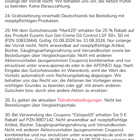
solange der Vorrat reicht. Wir behalten uns vor, die Aktion früher
zu beenden. Keine Barauszahlung.
24: Gratislieferung innerhalb Deutschlands bei Bestellung mit
rezeptpflichtigen Produkten.
25: Mit dem Gutscheincode "Merit25" erhalten Sie 25 % Rabatt auf
das Produkt Eucerin Sun Gel-Creme Oil Control LSF 50+, 50 ml
(PZN 10832664). Gültig: 01.08.2026 bis 31.08.2026. Nur solange
der Vorrat reicht. Nicht anwendbar auf rezeptpflichtige Artikel,
Bücher, Säuglingsanfangsnahrung und Versandkosten sowie bei
Bestellungen über Vergleichsportale. Nicht mit anderen
Aktionsvorteilen (ausgenommen Coupons) kombinierbar und nur
einzulösen unter www.aponeo.de oder in der APONEO App. Nach
Eingabe des Gutscheincodes im Warenkorb, wird der Wert des
Vorteils automatisch vom Rechnungsbetrag abgezogen. Wir
behalten uns das Recht vor, die Aktionen bei Vorliegen eines
wichtigen Grundes zu beenden oder ggf. mit einem anderen
Gutschein bzw. durch eine andere Aktion zu ersetzen.
26: Es gelten die aktuellen
Teilnahmebedingungen
. Nicht bei
Bestellungen über Vergleichsportale.
30: Bei Verwendung des Coupons "Ciclopoli5" erhalten Sie 5 €
Rabatt auf PZN 8907142. Nicht anwendbar auf rezeptpflichtige
Artikel, Bücher, Säuglingsanfangsnahrung und Versandkosten.
Nicht mit anderen Aktionsvorteilen (ausgenommen Coupons)
kombinierbar und nur einzulösen unter www.aponeo.de und in der
APONEO App. Gültig: 06.08.2026 bis 31.08.2026. Nur solange der