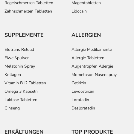
Regelschmerzen Tabletten
Magentabletten
Zahnschmerzen Tabletten
Lidocain
SUPPLEMENTE
ALLERGIEN
Elotrans Reload
Allergie Medikamente
Eiweißpulver
Allergie Tabletten
Melatonin Spray
Augentropfen Allergie
Kollagen
Mometason Nasenspray
Vitamin B12 Tabletten
Cetirizin
Omega 3 Kapseln
Levocetirizin
Laktase Tabletten
Loratadin
Ginseng
Desloratadin
ERKÄLTUNGEN
TOP PRODUKTE