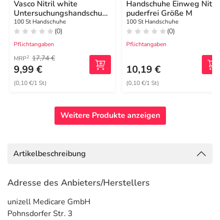
Vasco Nitril white
Handschuhe Einweg Nitril
Untersuchungshandschuhe
puderfrei Größe M
Größe L
100 St Handschuhe
100 St Handschuhe
(0)
(0)
Pflichtangaben
Pflichtangaben
17,74 €
2
MRP
9,99 €
10,19 €
(0,10 €/1 St)
(0,10 €/1 St)
Weitere Produkte anzeigen
Artikelbeschreibung
Adresse des Anbieters/Herstellers
unizell Medicare GmbH
Pohnsdorfer Str. 3