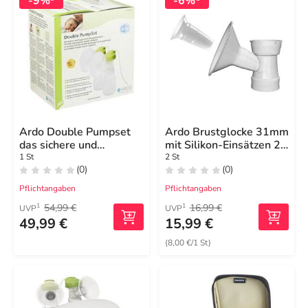
-9%
-6%
Ardo Double Pumpset
Ardo Brustglocke 31mm
das sichere und
mit Silikon-Einsätzen 28
hyg.Pumpset
mm
1 St
2 St
(0)
(0)
Pflichtangaben
Pflichtangaben
54,99 €
16,99 €
1
1
UVP
UVP
49,99 €
15,99 €
(8,00 €/1 St)