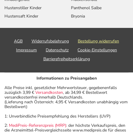
Hustenstiller Kinder
Panthenol Salbe
Hustensaft Kinder
Bryonia
AGB
Widerrufsbelehrung
Bestellung widerrufen
Impressum
Datenschutz
Cookie-Einstellungen
Barrierefreiheitserklärung
Informationen zu Preisangaben
Alle Preise inkl. gesetzlicher Mehrwertsteuer, gegebenenfalls
zuzüglich 3,99 €
Versandkosten
, ab 34,99 € Bestellwert
versandkostenfrei innerhalb Deutschlands.
(Lieferung nach Österreich: 4,95 € Versandkosten unabhängig vom
Bestellwert)
1: Unverbindliche Preisempfehlung des Herstellers (UVP)
2:
MediPreis-Referenzpreis (MRP)
: der höchste Verkaufspreis, den
die Arzneimittel-Preisvergleichsseite www.medipreis.de für dieses