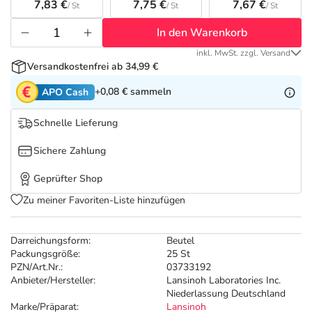
Refluthin, Lasea & Carmenthin Deals
Sport & Fitness
Täglich gut versorgt
7,83 €
7,75 €
7,67 €
/ St
/ St
/ St
In den Warenkorb
Salus Deals
Tierapotheke
inkl. MwSt. zzgl. Versand
Versandkostenfrei ab 34,99 €
Vitamine & Mineralstoffe
+0,08 €
sammeln
APO Cash
Marken
Schnelle Lieferung
Sichere Zahlung
Geprüfter Shop
Zu meiner Favoriten-Liste hinzufügen
Darreichungsform:
Beutel
Packungsgröße:
25 St
PZN/Art.Nr.:
03733192
Anbieter/Hersteller:
Lansinoh Laboratories Inc.
Niederlassung Deutschland
Marke/Präparat:
Lansinoh