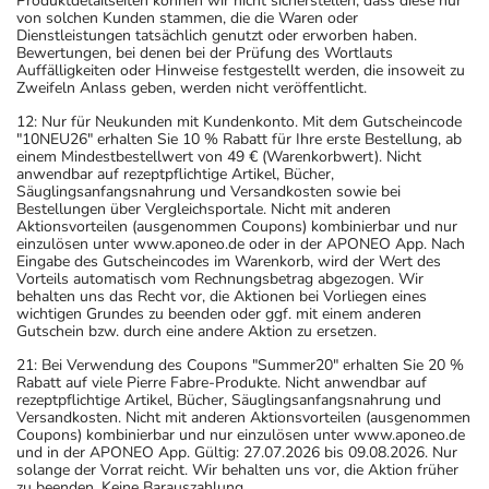
Produktdetailseiten können wir nicht sicherstellen, dass diese nur
von solchen Kunden stammen, die die Waren oder
Dienstleistungen tatsächlich genutzt oder erworben haben.
Bewertungen, bei denen bei der Prüfung des Wortlauts
Auffälligkeiten oder Hinweise festgestellt werden, die insoweit zu
Zweifeln Anlass geben, werden nicht veröffentlicht.
12: Nur für Neukunden mit Kundenkonto. Mit dem Gutscheincode
"10NEU26" erhalten Sie 10 % Rabatt für Ihre erste Bestellung, ab
einem Mindestbestellwert von 49 € (Warenkorbwert). Nicht
anwendbar auf rezeptpflichtige Artikel, Bücher,
Säuglingsanfangsnahrung und Versandkosten sowie bei
Bestellungen über Vergleichsportale. Nicht mit anderen
Aktionsvorteilen (ausgenommen Coupons) kombinierbar und nur
einzulösen unter www.aponeo.de oder in der APONEO App. Nach
Eingabe des Gutscheincodes im Warenkorb, wird der Wert des
Vorteils automatisch vom Rechnungsbetrag abgezogen. Wir
behalten uns das Recht vor, die Aktionen bei Vorliegen eines
wichtigen Grundes zu beenden oder ggf. mit einem anderen
Gutschein bzw. durch eine andere Aktion zu ersetzen.
21: Bei Verwendung des Coupons "Summer20" erhalten Sie 20 %
Rabatt auf viele Pierre Fabre-Produkte. Nicht anwendbar auf
rezeptpflichtige Artikel, Bücher, Säuglingsanfangsnahrung und
Versandkosten. Nicht mit anderen Aktionsvorteilen (ausgenommen
Coupons) kombinierbar und nur einzulösen unter www.aponeo.de
und in der APONEO App. Gültig: 27.07.2026 bis 09.08.2026. Nur
solange der Vorrat reicht. Wir behalten uns vor, die Aktion früher
zu beenden. Keine Barauszahlung.