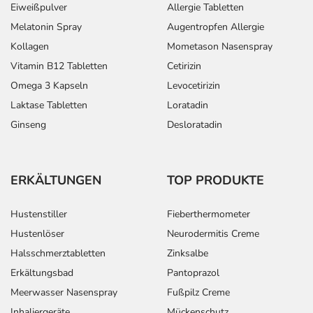
Eiweißpulver
Allergie Tabletten
Melatonin Spray
Augentropfen Allergie
Kollagen
Mometason Nasenspray
Vitamin B12 Tabletten
Cetirizin
Omega 3 Kapseln
Levocetirizin
Laktase Tabletten
Loratadin
Ginseng
Desloratadin
ERKÄLTUNGEN
TOP PRODUKTE
Hustenstiller
Fieberthermometer
Hustenlöser
Neurodermitis Creme
Halsschmerztabletten
Zinksalbe
Erkältungsbad
Pantoprazol
Meerwasser Nasenspray
Fußpilz Creme
Inhaliergeräte
Mückenschutz