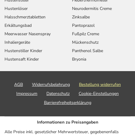
Hustenstiller
Fieberthermometer
Hustenlöser
Neurodermitis Creme
Halsschmerztabletten
Zinksalbe
Erkältungsbad
Pantoprazol
Meerwasser Nasenspray
Fußpilz Creme
Inhaliergeräte
Mückenschutz
Hustenstiller Kinder
Panthenol Salbe
Hustensaft Kinder
Bryonia
AGB
Widerrufsbelehrung
Bestellung widerrufen
Impressum
Datenschutz
Cookie-Einstellungen
Barrierefreiheitserklärung
Informationen zu Preisangaben
Alle Preise inkl. gesetzlicher Mehrwertsteuer, gegebenenfalls