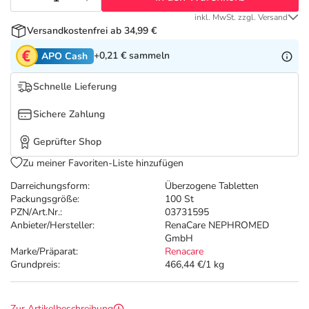
Refluthin, Lasea & Carmenthin Deals
Sport & Fitness
Täglich gut versorgt
inkl. MwSt. zzgl. Versand
Versandkostenfrei ab 34,99 €
Salus Deals
Tierapotheke
+0,21 €
sammeln
APO Cash
Vitamine & Mineralstoffe
Schnelle Lieferung
Sichere Zahlung
Marken
Geprüfter Shop
Zu meiner Favoriten-Liste hinzufügen
Darreichungsform:
Überzogene Tabletten
Packungsgröße:
100 St
PZN/Art.Nr.:
03731595
Anbieter/Hersteller:
RenaCare NEPHROMED
GmbH
Marke/Präparat:
Renacare
Grundpreis:
466,44 €/1 kg
Zur Artikelbeschreibung