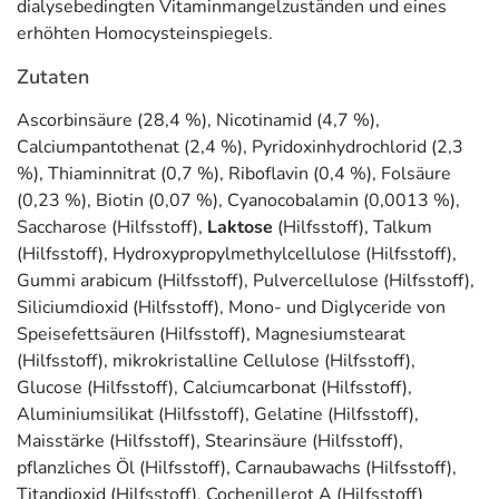
dialysebedingten Vitaminmangelzuständen und eines
erhöhten Homocysteinspiegels.
Zutaten
Ascorbinsäure (28,4 %), Nicotinamid (4,7 %),
Calciumpantothenat (2,4 %), Pyridoxinhydrochlorid (2,3
%), Thiaminnitrat (0,7 %), Riboflavin (0,4 %), Folsäure
(0,23 %), Biotin (0,07 %), Cyanocobalamin (0,0013 %),
Saccharose (Hilfsstoff),
Laktose
(Hilfsstoff), Talkum
(Hilfsstoff), Hydroxypropylmethylcellulose (Hilfsstoff),
Gummi arabicum (Hilfsstoff), Pulvercellulose (Hilfsstoff),
Siliciumdioxid (Hilfsstoff), Mono- und Diglyceride von
Speisefettsäuren (Hilfsstoff), Magnesiumstearat
(Hilfsstoff), mikrokristalline Cellulose (Hilfsstoff),
Glucose (Hilfsstoff), Calciumcarbonat (Hilfsstoff),
Aluminiumsilikat (Hilfsstoff), Gelatine (Hilfsstoff),
Maisstärke (Hilfsstoff), Stearinsäure (Hilfsstoff),
pflanzliches Öl (Hilfsstoff), Carnaubawachs (Hilfsstoff),
Titandioxid (Hilfsstoff), Cochenillerot A (Hilfsstoff)