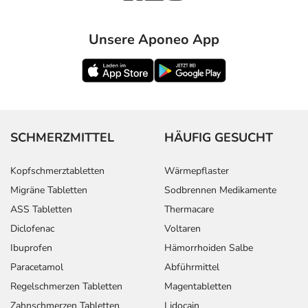
Unsere Aponeo App
SCHMERZMITTEL
HÄUFIG GESUCHT
Kopfschmerztabletten
Wärmepflaster
Migräne Tabletten
Sodbrennen Medikamente
ASS Tabletten
Thermacare
Diclofenac
Voltaren
Ibuprofen
Hämorrhoiden Salbe
Paracetamol
Abführmittel
Regelschmerzen Tabletten
Magentabletten
Zahnschmerzen Tabletten
Lidocain