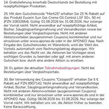
24: Gratislieferung innerhalb Deutschlands bei Bestellung mit
rezeptpflichtigen Produkten.
25: Mit dem Gutscheincode "Merit25" erhalten Sie 25 % Rabatt auf
das Produkt Eucerin Sun Gel-Creme Oil Control LSF 50+, 50 ml
(PZN 10832664). Gültig: 01.08.2026 bis 31.08.2026. Nur solange
der Vorrat reicht. Nicht anwendbar auf rezeptpflichtige Artikel,
Bücher, Säuglingsanfangsnahrung und Versandkosten sowie bei
Bestellungen über Vergleichsportale. Nicht mit anderen
Aktionsvorteilen (ausgenommen Coupons) kombinierbar und nur
einzulösen unter www.aponeo.de oder in der APONEO App. Nach
Eingabe des Gutscheincodes im Warenkorb, wird der Wert des
Vorteils automatisch vom Rechnungsbetrag abgezogen. Wir
behalten uns das Recht vor, die Aktionen bei Vorliegen eines
wichtigen Grundes zu beenden oder ggf. mit einem anderen
Gutschein bzw. durch eine andere Aktion zu ersetzen.
26: Es gelten die aktuellen
Teilnahmebedingungen
. Nicht bei
Bestellungen über Vergleichsportale.
30: Bei Verwendung des Coupons "Ciclopoli5" erhalten Sie 5 €
Rabatt auf PZN 8907142. Nicht anwendbar auf rezeptpflichtige
Artikel, Bücher, Säuglingsanfangsnahrung und Versandkosten.
Nicht mit anderen Aktionsvorteilen (ausgenommen Coupons)
kombinierbar und nur einzulösen unter www.aponeo.de und in der
APONEO App. Gültig: 06.08.2026 bis 31.08.2026. Nur solange der
Vorrat reicht. Wir behalten uns vor, die Aktion früher zu beenden.
Keine Barauszahlung.