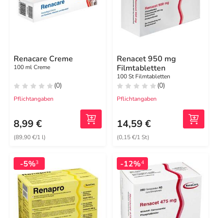
Renacare Creme
Renacet 950 mg
Filmtabletten
100 ml Creme
100 St Filmtabletten
(0)
(0)
Pflichtangaben
Pflichtangaben
8,99 €
14,59 €
(89,90 €/1 l)
(0,15 €/1 St)
-5%
-12%
3
4