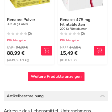
Renapro Pulver
Renacet 475 mg
Filmtabletten
30X20 g Pulver
200 St Filmtabletten
(0)
(0)
Pflichtangaben
Pflichtangaben
94,00 €
17,58 €
1
2
UVP
MRP
88,99 €
15,49 €
(4449,50 €/1 kg)
(0,08 €/1 St)
Weitere Produkte anzeigen
Artikelbeschreibung
Adresse des Lebensmittel-Unternehmens