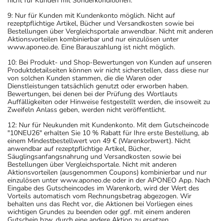
nicht für Kunden mit Sonderkonditionen.
9: Nur für Kunden mit Kundenkonto möglich. Nicht auf
rezeptpflichtige Artikel, Bücher und Versandkosten sowie bei
Bestellungen über Vergleichsportale anwendbar. Nicht mit anderen
Aktionsvorteilen kombinierbar und nur einzulösen unter
www.aponeo.de. Eine Barauszahlung ist nicht möglich.
10: Bei Produkt- und Shop-Bewertungen von Kunden auf unseren
Produktdetailseiten können wir nicht sicherstellen, dass diese nur
von solchen Kunden stammen, die die Waren oder
Dienstleistungen tatsächlich genutzt oder erworben haben.
Bewertungen, bei denen bei der Prüfung des Wortlauts
Auffälligkeiten oder Hinweise festgestellt werden, die insoweit zu
Zweifeln Anlass geben, werden nicht veröffentlicht.
12: Nur für Neukunden mit Kundenkonto. Mit dem Gutscheincode
"10NEU26" erhalten Sie 10 % Rabatt für Ihre erste Bestellung, ab
einem Mindestbestellwert von 49 € (Warenkorbwert). Nicht
anwendbar auf rezeptpflichtige Artikel, Bücher,
Säuglingsanfangsnahrung und Versandkosten sowie bei
Bestellungen über Vergleichsportale. Nicht mit anderen
Aktionsvorteilen (ausgenommen Coupons) kombinierbar und nur
einzulösen unter www.aponeo.de oder in der APONEO App. Nach
Eingabe des Gutscheincodes im Warenkorb, wird der Wert des
Vorteils automatisch vom Rechnungsbetrag abgezogen. Wir
behalten uns das Recht vor, die Aktionen bei Vorliegen eines
wichtigen Grundes zu beenden oder ggf. mit einem anderen
Gutschein bzw. durch eine andere Aktion zu ersetzen.