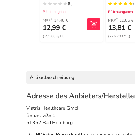
(0)
(
Pflichtangaben
Pflichtangaben
14,48 €
19,85 €
2
2
MRP
MRP
12,99 €
13,81 €
(259,80 €/1 l)
(276,20 €/1 l)
Artikelbeschreibung
Adresse des Anbieters/Herstelle
Viatris Healthcare GmbH
Benzstraße 1
61352 Bad Homburg
Das
PDF des Beipackzettels
können Sie sich obe