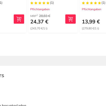
1)
(1)
(1)
Pflichtangaben
Pflichtangaben
28,83 €
2
MRP
24,37 €
13,99 €
(243,70 €/1 l)
(279,80 €/1 l)
rs
n herunterladen.