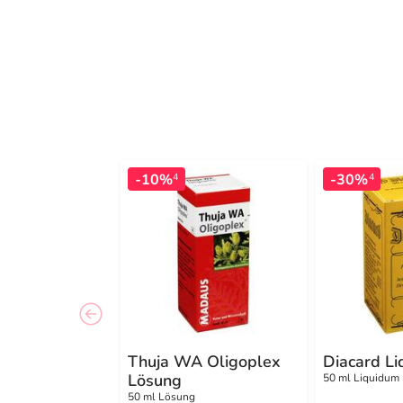
-10%
-30%
4
4
Thuja WA Oligoplex
Diacard L
Lösung
50 ml Liquidum
50 ml Lösung