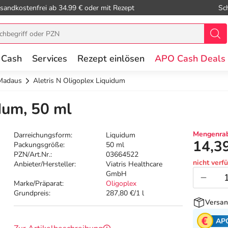
sandkostenfrei ab 34.99 € oder mit Rezept
Sc
 Cash
Services
Rezept einlösen
APO Cash Deals
Madaus
Aletris N Oligoplex Liquidum
dum, 50 ml
Mengenrab
Darreichungsform:
Liquidum
14,3
Packungsgröße:
50 ml
PZN/Art.Nr.:
03664522
nicht verf
Anbieter/Hersteller:
Viatris Healthcare
GmbH
Marke/Präparat:
Oligoplex
Grundpreis:
287,80 €/1 l
Versan
AP