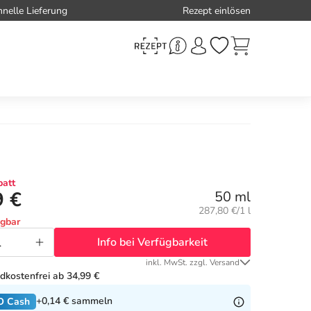
hnelle Lieferung
Rezept einlösen
att
9 €
50 ml
Grundpreis:
287,80 €/1 l
ügbar
Info bei Verfügbarkeit
inkl. MwSt. zzgl. Versand
dkostenfrei ab 34,99 €
+0,14 €
sammeln
O Cash