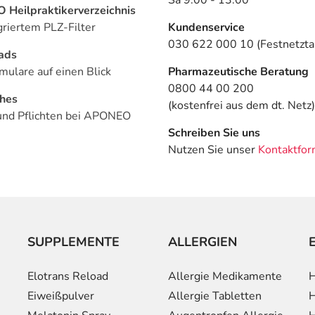
Heilpraktikerverzeichnis
griertem PLZ-Filter
Kundenservice
030 622 000 10 (Festnetztar
ads
mulare auf einen Blick
Pharmazeutische Beratung
0800 44 00 200
ches
(kostenfrei aus dem dt. Netz)
und Pflichten bei APONEO
Schreiben Sie uns
Nutzen Sie unser
Kontaktfor
SUPPLEMENTE
ALLERGIEN
Elotrans Reload
Allergie Medikamente
H
Eiweißpulver
Allergie Tabletten
H