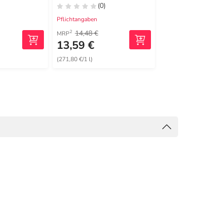
(0)
(0)
Pflichtangaben
Pflichtangaben
14,48 €
14,48 €
2
2
MRP
MRP
13,59 €
12,99 €
(271,80 €/1 l)
(259,80 €/1 l)