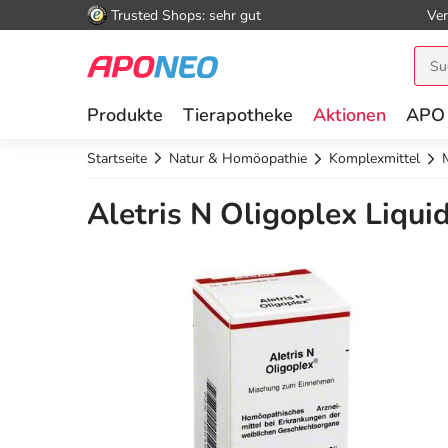
Trusted Shops: sehr gut
Ver
Produkte
Tierapotheke
Aktionen
APO
Startseite
Natur & Homöopathie
Komplexmittel
Aletris N Oligoplex Liqui