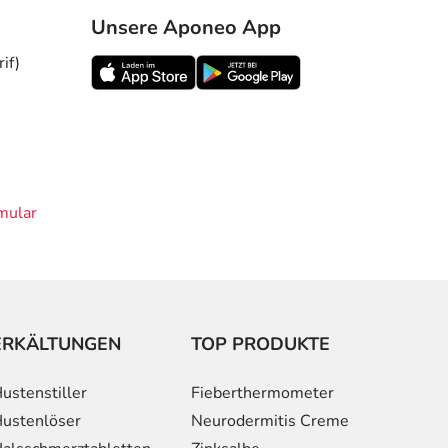
Unsere Aponeo App
if)
mular
ERKÄLTUNGEN
TOP PRODUKTE
ustenstiller
Fieberthermometer
ustenlöser
Neurodermitis Creme