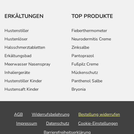
ERKÄLTUNGEN
TOP PRODUKTE
Hustenstiller
Fieberthermometer
Hustenlöser
Neurodermitis Creme
Halsschmerztabletten
Zinksalbe
Erkältungsbad
Pantoprazol
Meerwasser Nasenspray
Fußpilz Creme
Inhaliergeräte
Mückenschutz
Hustenstiller Kinder
Panthenol Salbe
Hustensaft Kinder
Bryonia
AGB
Widerrufsbelehrung
Bestellung widerrufen
Impressum
Datenschutz
Cookie-Einstellungen
Barrierefreiheitserklärung