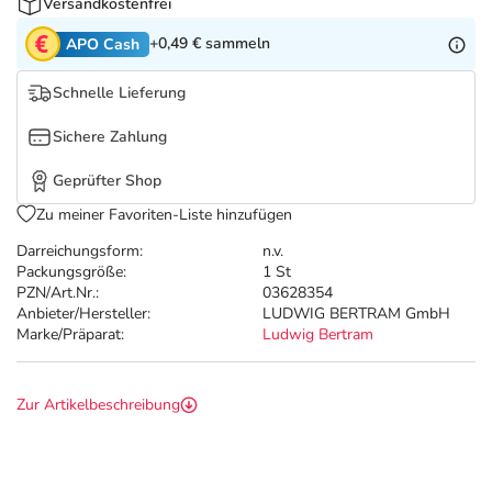
Refluthin, Lasea & Carmenthin Deals
Sport & Fitness
Täglich gut versorgt
Versandkostenfrei
+0,49 €
sammeln
APO Cash
Salus Deals
Tierapotheke
Schnelle Lieferung
Vitamine & Mineralstoffe
Sichere Zahlung
Geprüfter Shop
Marken
Zu meiner Favoriten-Liste hinzufügen
Darreichungsform:
n.v.
Packungsgröße:
1 St
PZN/Art.Nr.:
03628354
Anbieter/Hersteller:
LUDWIG BERTRAM GmbH
Marke/Präparat:
Ludwig Bertram
Zur Artikelbeschreibung