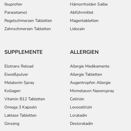
Ibuprofen
Hämorrhoiden Salbe
Paracetamol
Abführmittel
Regelschmerzen Tabletten
Magentabletten
Zahnschmerzen Tabletten
Lidocain
SUPPLEMENTE
ALLERGIEN
Elotrans Reload
Allergie Medikamente
Eiweißpulver
Allergie Tabletten
Melatonin Spray
Augentropfen Allergie
Kollagen
Mometason Nasenspray
Vitamin B12 Tabletten
Cetirizin
Omega 3 Kapseln
Levocetirizin
Laktase Tabletten
Loratadin
Ginseng
Desloratadin