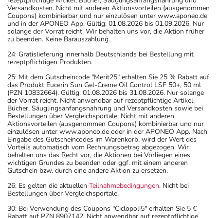
rezeptpflichtige Artikel, Bücher, Säuglingsanfangsnahrung und
Versandkosten. Nicht mit anderen Aktionsvorteilen (ausgenommen
Coupons) kombinierbar und nur einzulösen unter www.aponeo.de
und in der APONEO App. Gültig: 01.08.2026 bis 01.09.2026. Nur
solange der Vorrat reicht. Wir behalten uns vor, die Aktion früher
zu beenden. Keine Barauszahlung.
24: Gratislieferung innerhalb Deutschlands bei Bestellung mit
rezeptpflichtigen Produkten.
25: Mit dem Gutscheincode "Merit25" erhalten Sie 25 % Rabatt auf
das Produkt Eucerin Sun Gel-Creme Oil Control LSF 50+, 50 ml
(PZN 10832664). Gültig: 01.08.2026 bis 31.08.2026. Nur solange
der Vorrat reicht. Nicht anwendbar auf rezeptpflichtige Artikel,
Bücher, Säuglingsanfangsnahrung und Versandkosten sowie bei
Bestellungen über Vergleichsportale. Nicht mit anderen
Aktionsvorteilen (ausgenommen Coupons) kombinierbar und nur
einzulösen unter www.aponeo.de oder in der APONEO App. Nach
Eingabe des Gutscheincodes im Warenkorb, wird der Wert des
Vorteils automatisch vom Rechnungsbetrag abgezogen. Wir
behalten uns das Recht vor, die Aktionen bei Vorliegen eines
wichtigen Grundes zu beenden oder ggf. mit einem anderen
Gutschein bzw. durch eine andere Aktion zu ersetzen.
26: Es gelten die aktuellen
Teilnahmebedingungen
. Nicht bei
Bestellungen über Vergleichsportale.
30: Bei Verwendung des Coupons "Ciclopoli5" erhalten Sie 5 €
Rabatt auf PZN 8907142. Nicht anwendbar auf rezeptpflichtige