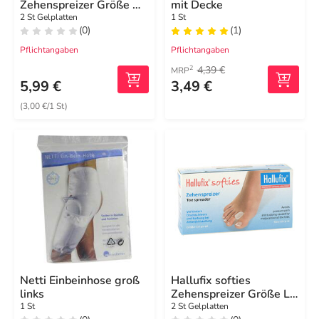
Zehenspreizer Größe M
mit Decke
36 - 41
2 St Gelplatten
1 St
(0)
(1)
Pflichtangaben
Pflichtangaben
4,39 €
2
MRP
5,99 €
3,49 €
(3,00 €/1 St)
Netti Einbeinhose groß
Hallufix softies
links
Zehenspreizer Größe L
42 - 46
1 St
2 St Gelplatten