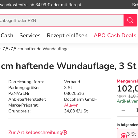
sandkostenfrei ab 34.99 € oder mit Rezept
Sc
 Cash
Services
Rezept einlösen
APO Cash Deals
e 7,5x7,5 cm haftende Wundauflage
 cm haftende Wundauflage, 3 St
Mengenrab
Darreichungsform:
Verband
102,
Packungsgröße:
3 St
PZN/Art.Nr.:
03625516
110,
MRP²
Anbieter/Hersteller:
Docpharm GmbH
Artikel ve
Marke/Präparat:
Allevyn
Grundpreis:
34,03 €/1 St
In folgende
Zur Artikelbeschreibung
3 St