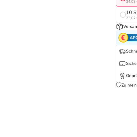
34,03 
10 S
23,82 
Versan
AP
Schne
Siche
Geprü
Zu mein