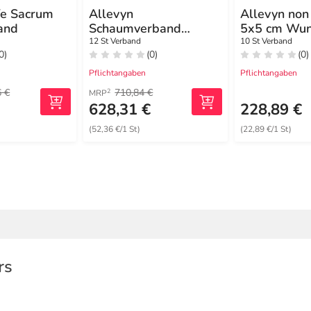
fe Sacrum
Allevyn
Allevyn non
and
Schaumverband
5x5 cm Wun
12x13 cm haftend
12 St Verband
10 St Verband
0)
(0)
(0)
Pflichtangaben
Pflichtangaben
6 €
710,84 €
2
MRP
€
628,31 €
228,89 €
(52,36 €/1 St)
(22,89 €/1 St)
rs