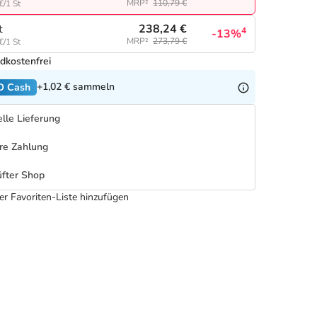
MRP²
110,79 €
€/1 St
238,24 €
t
4
-13%
MRP²
273,79 €
€/1 St
dkostenfrei
+1,02 €
sammeln
O Cash
lle Lieferung
re Zahlung
fter Shop
er Favoriten-Liste hinzufügen