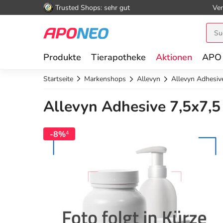
Trusted Shops: sehr gut
Ver
Produkte
Tierapotheke
Aktionen
APO
Startseite
Markenshops
Allevyn
Allevyn Adhesiv
Allevyn Adhesive 7,5x7,5
-8%
4