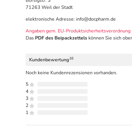
Borsigstr. 3
71263 Weil der Stadt
elektronische Adresse: info@docpharm.de
Angaben gem. EU-Produktsicherheitsverordnung 
Das
PDF des Beipackzettels
können Sie sich obe
10
Kundenbewertung
Noch keine Kundenrezensionen vorhanden.
5
4
3
2
1