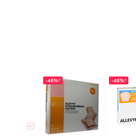
-46%
-48%
4
4