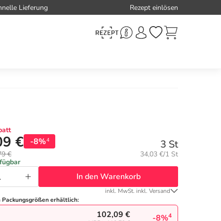
hnelle Lieferung
Rezept einlösen
att
09 €
-8%
4
3 St
Grundpreis:
79 €
34,03 €/1 St
rfügbar
In den Warenkorb
inkl. MwSt. inkl. Versand
n Packungsgrößen erhältlich:
102,09 €
4
-8%