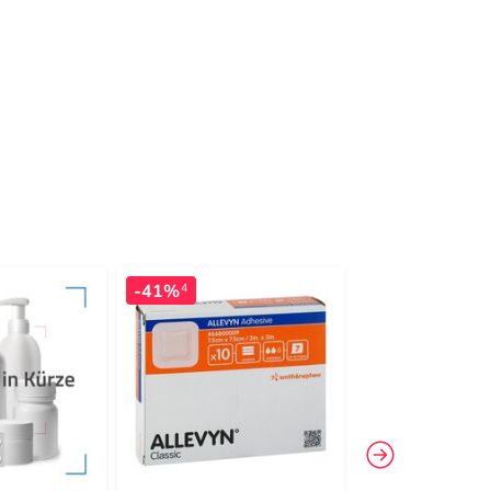
-41%
4