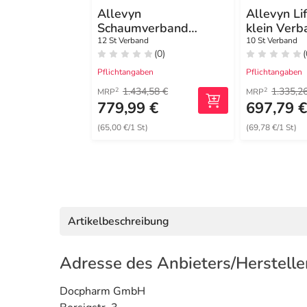
Allevyn
Allevyn Li
Schaumverband
klein Verb
17x18 cm haftend
12 St Verband
10 St Verband
(0)
(
Pflichtangaben
Pflichtangaben
1.434,58 €
1.335,2
2
2
MRP
MRP
779,99 €
697,79 
(65,00 €/1 St)
(69,78 €/1 St)
Artikelbeschreibung
Adresse des Anbieters/Herstelle
Docpharm GmbH