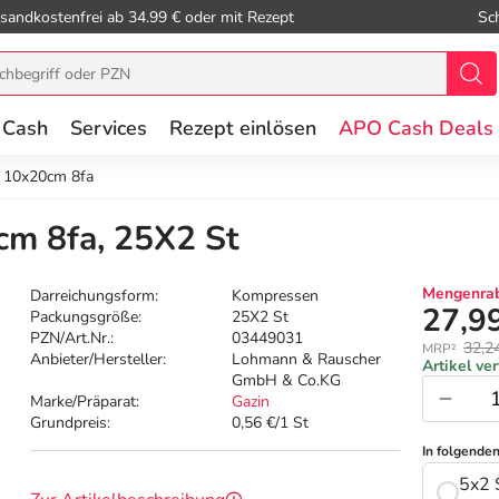
sandkostenfrei ab 34.99 € oder mit Rezept
Sc
 Cash
Services
Rezept einlösen
APO Cash Deals
 10x20cm 8fa
m 8fa, 25X2 St
Mengenrab
Darreichungsform:
Kompressen
27,9
Packungsgröße:
25X2 St
PZN/Art.Nr.:
03449031
32,2
MRP²
Anbieter/Hersteller:
Lohmann & Rauscher
Artikel ve
GmbH & Co.KG
Marke/Präparat:
Gazin
Grundpreis:
0,56 €/1 St
In folgende
5x2 