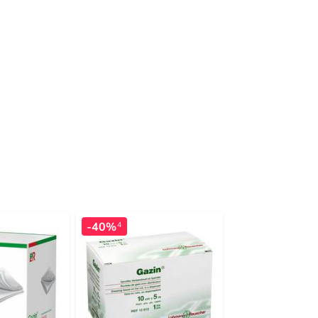
-40%
-42%
4
4