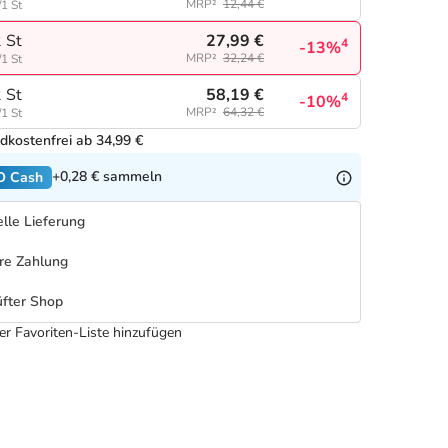
MRP²
12,44 €
/1 St
27,99 €
 St
4
-13%
MRP²
32,24 €
/1 St
58,19 €
 St
4
-10%
MRP²
64,32 €
/1 St
dkostenfrei ab 34,99 €
+0,28 €
sammeln
O Cash
lle Lieferung
re Zahlung
fter Shop
er Favoriten-Liste hinzufügen