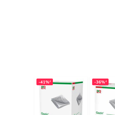
-41%
-36%
4
4