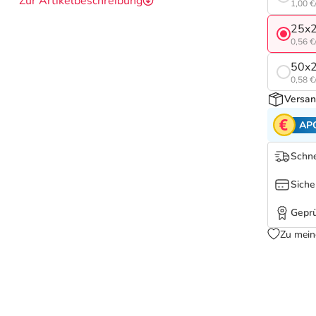
Zur Artikelbeschreibung
1,00 €
25x2
0,56 €
50x2
0,58 €
Versan
AP
Schne
Siche
Geprü
Zu mein