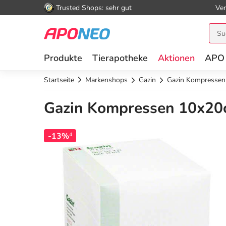
Trusted Shops: sehr gut
Ver
Produkte
Tierapotheke
Aktionen
APO
Startseite
Markenshops
Gazin
Gazin Kompressen
Gazin Kompressen 10x20c
-13%
4