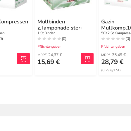
Kompressen
Mullbinden
Gazin
z.Tamponade steri
Mullkomp.1
steril 8fach
sen
1 St Binden
50X2 St Kompress
0)
(0)
(0)
Pflichtangaben
Pflichtangaben
24,37 €
35,49 €
2
2
MRP
MRP
15,69 €
28,79 €
(0,29 €/1 St)