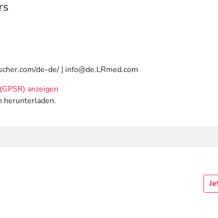
rs
uscher.com/de-de/ | info@de.LRmed.com
(GPSR) anzeigen
n herunterladen.
Je