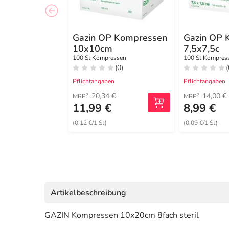
Gazin OP Kompressen
Gazin OP 
10x10cm
7,5x7,5c
100 St Kompressen
100 St Kompres
(0)
(
Pflichtangaben
Pflichtangaben
20,34 €
14,00 €
2
2
MRP
MRP
11,99 €
8,99 €
(0,12 €/1 St)
(0,09 €/1 St)
Artikelbeschreibung
GAZIN Kompressen 10x20cm 8fach steril