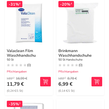
-31%
-20%
4
4
Valaclean Film
Brinkmann
Waschhandschu
Waschhandschuhe
50 St
50 St Handschuhe
(0)
(0)
Pflichtangaben
Pflichtangaben
16,99 €
8,78 €
2
2
MRP
MRP
11,79 €
6,99 €
(0,24 €/1 St)
(0,14 €/1 St)
-35%
3