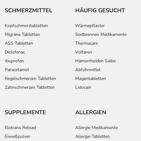
SCHMERZMITTEL
HÄUFIG GESUCHT
Kopfschmerztabletten
Wärmepflaster
Migräne Tabletten
Sodbrennen Medikamente
ASS Tabletten
Thermacare
Diclofenac
Voltaren
Ibuprofen
Hämorrhoiden Salbe
Paracetamol
Abführmittel
Regelschmerzen Tabletten
Magentabletten
Zahnschmerzen Tabletten
Lidocain
SUPPLEMENTE
ALLERGIEN
Elotrans Reload
Allergie Medikamente
Eiweißpulver
Allergie Tabletten