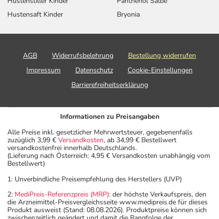
Hustenstiller Kinder
Panthenol Salbe
Hustensaft Kinder
Bryonia
AGB
Widerrufsbelehrung
Bestellung widerrufen
Impressum
Datenschutz
Cookie-Einstellungen
Barrierefreiheitserklärung
Informationen zu Preisangaben
Alle Preise inkl. gesetzlicher Mehrwertsteuer, gegebenenfalls
zuzüglich 3,99 €
Versandkosten
, ab 34,99 € Bestellwert
versandkostenfrei innerhalb Deutschlands.
(Lieferung nach Österreich: 4,95 € Versandkosten unabhängig vom
Bestellwert)
1: Unverbindliche Preisempfehlung des Herstellers (UVP)
2:
MediPreis-Referenzpreis (MRP)
: der höchste Verkaufspreis, den
die Arzneimittel-Preisvergleichsseite www.medipreis.de für dieses
Produkt ausweist (Stand: 08.08.2026). Produktpreise können sich
zwischenzeitlich geändert und damit die Rangfolge der