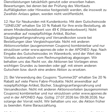
Dienstleistungen tatsächlich genutzt oder erworben haben.
Bewertungen, bei denen bei der Prüfung des Wortlauts
Auffälligkeiten oder Hinweise festgestellt werden, die insoweit zu
Zweifeln Anlass geben, werden nicht veröffentlicht.
12: Nur für Neukunden mit Kundenkonto. Mit dem Gutscheincode
"10NEU26" erhalten Sie 10 % Rabatt für Ihre erste Bestellung, ab
einem Mindestbestellwert von 49 € (Warenkorbwert). Nicht
anwendbar auf rezeptpflichtige Artikel, Bücher,
Säuglingsanfangsnahrung und Versandkosten sowie bei
Bestellungen über Vergleichsportale. Nicht mit anderen
Aktionsvorteilen (ausgenommen Coupons) kombinierbar und nur
einzulösen unter www.aponeo.de oder in der APONEO App. Nach
Eingabe des Gutscheincodes im Warenkorb, wird der Wert des
Vorteils automatisch vom Rechnungsbetrag abgezogen. Wir
behalten uns das Recht vor, die Aktionen bei Vorliegen eines
wichtigen Grundes zu beenden oder ggf. mit einem anderen
Gutschein bzw. durch eine andere Aktion zu ersetzen.
21: Bei Verwendung des Coupons "Summer20" erhalten Sie 20 %
Rabatt auf viele Pierre Fabre-Produkte. Nicht anwendbar auf
rezeptpflichtige Artikel, Bücher, Säuglingsanfangsnahrung und
Versandkosten. Nicht mit anderen Aktionsvorteilen (ausgenommen
Coupons) kombinierbar und nur einzulösen unter www.aponeo.de
und in der APONEO App. Gültig: 27.07.2026 bis 09.08.2026. Nur
solange der Vorrat reicht. Wir behalten uns vor, die Aktion früher
zu beenden. Keine Barauszahlung.