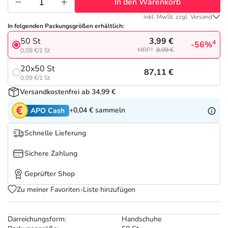
Refluthin, Lasea & Carmenthin Deals
Sport & Fitness
Täglich gut versorgt
In den Warenkorb
inkl. MwSt. zzgl. Versand
In folgenden Packungsgrößen erhältlich:
Salus Deals
Tierapotheke
3,99 €
50 St
4
-56%
MRP²
8,99 €
0,08 €/1 St
Vitamine & Mineralstoffe
20x50 St
87,11 €
0,09 €/1 St
Marken
Versandkostenfrei ab 34,99 €
+0,04 €
sammeln
APO Cash
Schnelle Lieferung
Sichere Zahlung
Geprüfter Shop
Zu meiner Favoriten-Liste hinzufügen
Darreichungsform:
Handschuhe