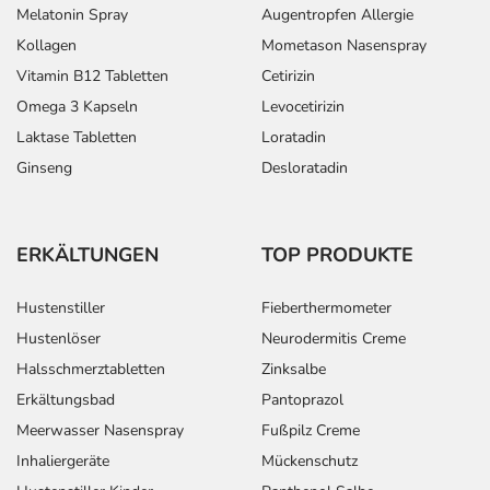
Melatonin Spray
Augentropfen Allergie
Kollagen
Mometason Nasenspray
Vitamin B12 Tabletten
Cetirizin
Omega 3 Kapseln
Levocetirizin
Laktase Tabletten
Loratadin
Ginseng
Desloratadin
ERKÄLTUNGEN
TOP PRODUKTE
Hustenstiller
Fieberthermometer
Hustenlöser
Neurodermitis Creme
Halsschmerztabletten
Zinksalbe
Erkältungsbad
Pantoprazol
Meerwasser Nasenspray
Fußpilz Creme
Inhaliergeräte
Mückenschutz