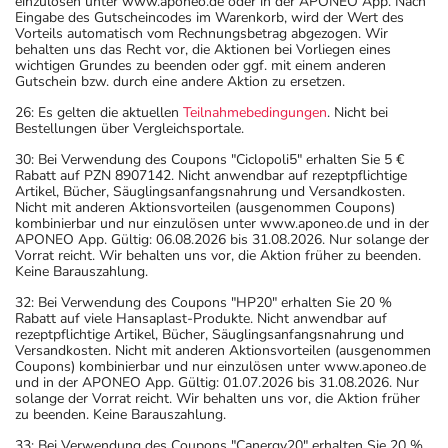
einzulösen unter www.aponeo.de oder in der APONEO App. Nach
Eingabe des Gutscheincodes im Warenkorb, wird der Wert des
Vorteils automatisch vom Rechnungsbetrag abgezogen. Wir
behalten uns das Recht vor, die Aktionen bei Vorliegen eines
wichtigen Grundes zu beenden oder ggf. mit einem anderen
Gutschein bzw. durch eine andere Aktion zu ersetzen.
26: Es gelten die aktuellen
Teilnahmebedingungen
. Nicht bei
Bestellungen über Vergleichsportale.
30: Bei Verwendung des Coupons "Ciclopoli5" erhalten Sie 5 €
Rabatt auf PZN 8907142. Nicht anwendbar auf rezeptpflichtige
Artikel, Bücher, Säuglingsanfangsnahrung und Versandkosten.
Nicht mit anderen Aktionsvorteilen (ausgenommen Coupons)
kombinierbar und nur einzulösen unter www.aponeo.de und in der
APONEO App. Gültig: 06.08.2026 bis 31.08.2026. Nur solange der
Vorrat reicht. Wir behalten uns vor, die Aktion früher zu beenden.
Keine Barauszahlung.
32: Bei Verwendung des Coupons "HP20" erhalten Sie 20 %
Rabatt auf viele Hansaplast-Produkte. Nicht anwendbar auf
rezeptpflichtige Artikel, Bücher, Säuglingsanfangsnahrung und
Versandkosten. Nicht mit anderen Aktionsvorteilen (ausgenommen
Coupons) kombinierbar und nur einzulösen unter www.aponeo.de
und in der APONEO App. Gültig: 01.07.2026 bis 31.08.2026. Nur
solange der Vorrat reicht. Wir behalten uns vor, die Aktion früher
zu beenden. Keine Barauszahlung.
33: Bei Verwendung des Coupons "Canergy20" erhalten Sie 20 %